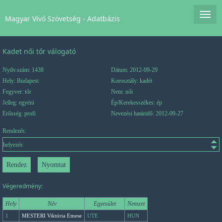
Magyar Vívó Szövetség - Adatbázis
Kadet női tőr válogató
Nyilv.szám: 1438
Dátum: 2012-09-29
Hely: Budapest
Korosztály: kadét
Fegyver: tőr
Nem: női
Jelleg: egyéni
Ép/Kerekesszékes: ép
Erősség: profi
Nevezési határidő: 2012-09-27
Rendezés:
Végeredmény:
Hely
Név
Egyesület
Nemzet
1
MESTERI Viktória Emese
UTE
HUN