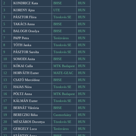
2
KONDRICZ Kata
BHSE
HUN
3
KORENY Ajna
UTE
HUN
3
PÁSZTOR Flóra
Törekvés SE
HUN
5
TAKÁCS Anna
BHSE
HUN
6
BALOGH Orsolya
BHSE
HUN
7
PAPP Petra
Terézváros
HUN
8
TÓTH Janka
Törekvés SE
HUN
9
PÁSZTOR Sarolta
Törekvés SE
HUN
10
SOMODI Anita
BHSE
HUN
11
KÓKAI Csilla
MTK Budapest
HUN
12
HORVÁTH Eszter
MATE-GEAC
HUN
13
CSATÓ Mercédesz
BHSE
HUN
15
HAJAS Nóra
Törekvés SE
HUN
16
PÖLTZ Anna
MTK Budapest
HUN
17
KÁLMÁN Eszter
Törekvés SE
HUN
18
BERNÁT Viktória
BHSE
HUN
19
BERECZKI Réka
Csomorkány
HUN
20
MÉSZÁROS Dorottya
Törekvés SE
HUN
20
GERGELY Luca
Terézváros
HUN
22
SZÁNTAY Anna
BHSE
HUN