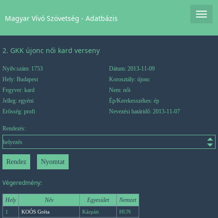
Magyar Vívó Szövetség - Adatbázis
2. GKK újonc női kard verseny
Nyilv.szám: 1753
Dátum: 2013-11-09
Hely: Budapest
Korosztály: újonc
Fegyver: kard
Nem: női
Jelleg: egyéni
Ép/Kerekesszékes: ép
Erősség: profi
Nevezési határidő: 2013-11-07
Rendezés:
Végeredmény:
Hely
Név
Egyesület
Nemzet
1
KOÓS Gréta
Kárpáti
HUN