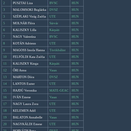
2
PUSZTAI Liza
BVSC
HUN
3
MALOMSOKI Boglárka
DVSZ
HUN
3
SZÉPLAKI Virág Zsófia
UTE
HUN
5
MOLNÁR Flóra
Sárvár
HUN
6
KALISZKY Lilla
Kárpáti
HUN
7
NAGY Valentína
BVSC
HUN
8
KOTÁN Adrienn
UTE
HUN
9
MAGOSS Imola Hanna
Törökbálint
HUN
10
FELFÖLDI Kata Zsófia
UTE
HUN
11
KALISZKY Kinga
Kárpáti
HUN
12
ŐRI Anna
Vasas
HUN
13
MARTON Dóra
DVSZ
HUN
14
LANTOS Eszter
UTE
HUN
15
HAJDÚ Veronika
MATE-GEAC
HUN
16
IVÁN Emese
Vasas
HUN
17
NAGY Laura Zora
UTE
HUN
18
KELEMEN Adél
UTE
HUN
19
BALATON Annabelle
Vasas
HUN
20
NAGYKÁLDI Emese
UTE
HUN
21
HORVÁTH Petra
DVSZ
HUN