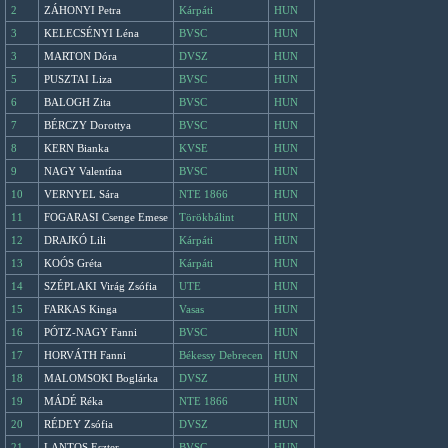
2
ZÁHONYI Petra
Kárpáti
HUN
3
KELECSÉNYI Léna
BVSC
HUN
3
MARTON Dóra
DVSZ
HUN
5
PUSZTAI Liza
BVSC
HUN
6
BALOGH Zita
BVSC
HUN
7
BÉRCZY Dorottya
BVSC
HUN
8
KERN Bianka
KVSE
HUN
9
NAGY Valentína
BVSC
HUN
10
VERNYEL Sára
NTE 1866
HUN
11
FOGARASI Csenge Emese
Törökbálint
HUN
12
DRAJKÓ Lili
Kárpáti
HUN
13
KOÓS Gréta
Kárpáti
HUN
14
SZÉPLAKI Virág Zsófia
UTE
HUN
15
FARKAS Kinga
Vasas
HUN
16
PÓTZ-NAGY Fanni
BVSC
HUN
17
HORVÁTH Fanni
Békessy Debrecen
HUN
18
MALOMSOKI Boglárka
DVSZ
HUN
19
MÁDÉ Réka
NTE 1866
HUN
20
RÉDEY Zsófia
DVSZ
HUN
21
LANTOS Eszter
BVSC
HUN