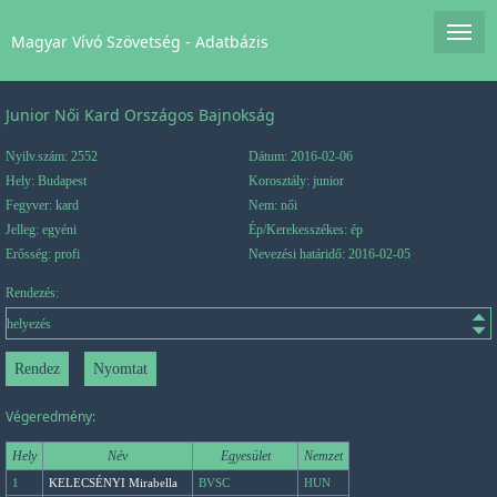
Magyar Vívó Szövetség - Adatbázis
Junior Női Kard Országos Bajnokság
Nyilv.szám: 2552
Dátum: 2016-02-06
Hely: Budapest
Korosztály: junior
Fegyver: kard
Nem: női
Jelleg: egyéni
Ép/Kerekesszékes: ép
Erősség: profi
Nevezési határidő: 2016-02-05
Rendezés:
Végeredmény:
Hely
Név
Egyesület
Nemzet
1
KELECSÉNYI Mirabella
BVSC
HUN