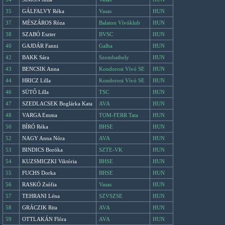
35
GÁLFALVY Réka
Vasas
HUN
37
MÉSZÁROS Róza
Balaton Vívóklub
HUN
38
SZABÓ Eszter
BVSC
HUN
40
GAJDÁR Fanni
Galba
HUN
42
BAKK Sára
Szombathely
HUN
43
BENCSIK Anna
Kondorosi Vívó SE
HUN
44
HRICZ Lilla
Kondorosi Vívó SE
HUN
46
SÜTŐ Lilla
TSC
HUN
47
SZEDLACSEK Boglárka Kata
AVA
HUN
48
VARGA Emma
TOM-FERR Tata
HUN
50
BÍRÓ Réka
BHSE
HUN
52
NAGY Anna Nóra
AVA
HUN
53
BINDICS Boróka
SZTE-VK
HUN
54
KUZSMICZKI Viktória
BHSE
HUN
55
FUCHS Dorka
BHSE
HUN
56
RASKÓ Zsófia
Vasas
HUN
57
TEHRANI Léna
SZVSZSE
HUN
58
GRÁCZIK Rita
AVA
HUN
59
OTTLAKÁN Flóra
AVA
HUN