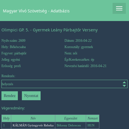
Magyar Vívó Szövetség - Adatbázis
Olimpici GP. 5. - Gyermek Leány Párbajtőr Verseny
Nyilv.szám: 2609
Dátum: 2016-04-22
Hely: Békéscsaba
Korosztály: gyermek
Fegyver: párbajtőr
Nem: női
Jelleg: egyéni
Ép/Kerekesszékes: ép
Erősség: profi
Nevezési határidő: 2016-04-21
Rendezés:
Végeredmény:
Hely
Név
Egyesület
Nemzet
1
KÁLMÁN Gyöngyvér Rebeka
Békessy Debrecen
HUN