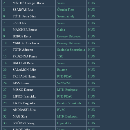
2
MÁTHÉ Csenge Olívia
Vasas
HUN
3
SZARVAS Rita
Óbudai Fless
HUN
6
TÓTH Petra Sára
Szombathely
HUN
7
CSEH Ida
Vasas
HUN
8
MAJCHER Emese
Galba
HUN
9
BOROS Berta
Békessy Debrecen
HUN
10
VARGA Dóra Lívia
Békessy Debrecen
HUN
14
TÓTH Adrienn
Szolnoki Sportiskola
HUN
15
PRUZSINA Panna
TSC
HUN
16
BALOGH Bella
Vasas
HUN
20
SALAMON Réka
Balaton
HUN
22
FREI Adél Hanna
PTE-PEAC
HUN
24
KISS Emma
SZVSZSE
HUN
27
MISKÓ Dorina
MTK Budapest
HUN
28
LIPICS Franciska
PTE-PEAC
HUN
29
LÁJER Boglárka
Balaton Vívóklub
HUN
30
ANDRÁSFI Júlia
BVSC
HUN
32
MAG Sára
MTK Budapest
HUN
33
GYÖRGY Virág
Hiperaktív
HUN
34
SIMON Júlia
Vasas
HUN