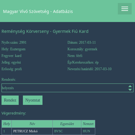
Magyar Vívó Szövetség - Adatbázis
Reménység Körverseny - Gyermek Fiú Kard
Nyilv.szám: 2991
Dátum: 2017-03-11
Hely: Esztergom
Korosztály: gyermek
Fegyver: kard
Nem: férfi
Jelleg: egyéni
Ép/Kerekesszékes: ép
Erősség: profi
Nevezési határidő: 2017-03-10
Rendezés:
Végeredmény:
Hely
Név
Egyesület
Nemzet
1
PETRUCZ Mirkó
BVSC
HUN