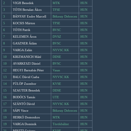
2
VIGH Benedek
MTK
HUN
3
TÓTH Bertalan Ákos
TFSE
HUN
3
BÁNYAY Endre Marcell
Békessy Debrecen
HUN
5
KOCSIS Márton
TFSE
HUN
6
TÓTH Patrik
BVSC
HUN
7
KELEMEN Áron
DVSZ
HUN
8
GASZNER Ádám
BVSC
HUN
9
VARGA Zalán
NYVSC KK
HUN
10
KRIZMANICH Máté
DDSE
HUN
10
AVARKESZI Dániel
BVSC
HUN
12
HEGYI Barnabás Péter
Vasas
HUN
13
BALC Dávid Csaba
NYVSC KK
HUN
14
FÜLÖP Zsombor
KVSE
HUN
15
SZAUTER Benedek
DDSE
HUN
16
BODÓCS Tamás
UTE
HUN
17
SZÁNTÓ Dávid
NYVSC KK
HUN
18
SÁPI Vince
Békessy Debrecen
HUN
19
HERKÓ Domonkos
MTK
HUN
19
VARGA Dominik
Törökbálint
HUN
21
MISZTI György
KVSE
HUN