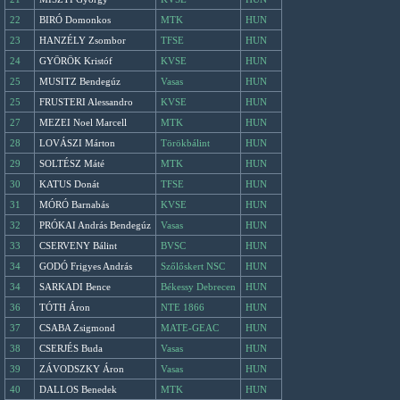
22
BIRÓ Domonkos
MTK
HUN
23
HANZÉLY Zsombor
TFSE
HUN
24
GYÖRÖK Kristóf
KVSE
HUN
25
MUSITZ Bendegúz
Vasas
HUN
25
FRUSTERI Alessandro
KVSE
HUN
27
MEZEI Noel Marcell
MTK
HUN
28
LOVÁSZI Márton
Törökbálint
HUN
29
SOLTÉSZ Máté
MTK
HUN
30
KATUS Donát
TFSE
HUN
31
MÓRÓ Barnabás
KVSE
HUN
32
PRÓKAI András Bendegúz
Vasas
HUN
33
CSERVENY Bálint
BVSC
HUN
34
GODÓ Frigyes András
Szőlőskert NSC
HUN
34
SARKADI Bence
Békessy Debrecen
HUN
36
TÓTH Áron
NTE 1866
HUN
37
CSABA Zsigmond
MATE-GEAC
HUN
38
CSERJÉS Buda
Vasas
HUN
39
ZÁVODSZKY Áron
Vasas
HUN
40
DALLOS Benedek
MTK
HUN