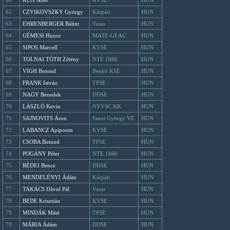
60
KUN Ábel
KVSE
HUN
62
CZVIKOVSZKY György
Kárpáti
HUN
63
EHRENBERGER Bálint
Vasas
HUN
64
GÉMESI Hunor
MATE-GEAC
HUN
65
SIPOS Marcell
KVSE
HUN
66
TOLNAI TÓTH Zétény
NTE 1866
HUN
67
VIGH Botond
Benkő KSE
HUN
68
FRANK István
TFSE
HUN
69
NAGY Benedek
DDSE
HUN
70
LÁSZLÓ Kevin
NYVSC KK
HUN
71
SAJNOVITS Áron
Szent György VE
HUN
72
LABANCZ Apipoom
KVSE
HUN
73
CSOBA Botond
TFSE
HUN
74
POGÁNY Péter
NTE 1866
HUN
75
RÉDEI Bence
DDSE
HUN
76
MENDELÉNYI Ádám
Kárpáti
HUN
77
TAKÁCS Dávid Pál
Vasas
HUN
78
BEDE Krisztián
KVSE
HUN
79
MINDÁK Máté
TFSE
HUN
79
MÁRIA Ádám
DDSE
HUN