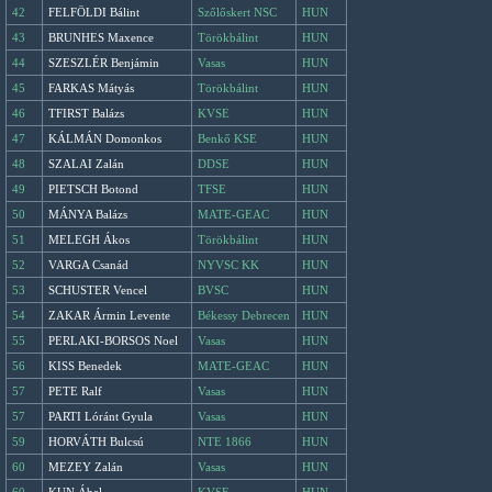
42
FELFÖLDI Bálint
Szőlőskert NSC
HUN
43
BRUNHES Maxence
Törökbálint
HUN
44
SZESZLÉR Benjámin
Vasas
HUN
45
FARKAS Mátyás
Törökbálint
HUN
46
TFIRST Balázs
KVSE
HUN
47
KÁLMÁN Domonkos
Benkő KSE
HUN
48
SZALAI Zalán
DDSE
HUN
49
PIETSCH Botond
TFSE
HUN
50
MÁNYA Balázs
MATE-GEAC
HUN
51
MELEGH Ákos
Törökbálint
HUN
52
VARGA Csanád
NYVSC KK
HUN
53
SCHUSTER Vencel
BVSC
HUN
54
ZAKAR Ármin Levente
Békessy Debrecen
HUN
55
PERLAKI-BORSOS Noel
Vasas
HUN
56
KISS Benedek
MATE-GEAC
HUN
57
PETE Ralf
Vasas
HUN
57
PARTI Lóránt Gyula
Vasas
HUN
59
HORVÁTH Bulcsú
NTE 1866
HUN
60
MEZEY Zalán
Vasas
HUN