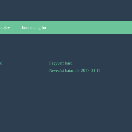
atok
hunfencing.hu
nc
Fegyver: kard
Nevezési határidő: 2017-03-11