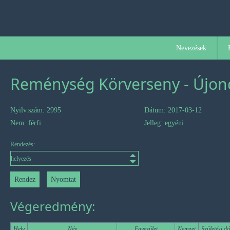
Nevezések
Reménység Körverseny - Újonc
Nyilv.szám: 2995
Dátum: 2017-03-12
Nem: férfi
Jelleg: egyéni
Rendezés:
Végeredmény:
Hely
Név
Egyesület
Nemzet
Születési d