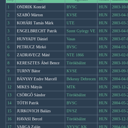
1
ONDRIK Konrád
BVSC
HUN
2003-10-
2
SZABÓ Márton
KVSE
HUN
2003-04-
3
KOHÁRI Tamás Márk
UTE
HUN
2003-03-
3
ENGELBRECHT Patrik
Szent György VE
HUN
2003-04-
5
HUNYADY Dániel
Vasas
HUN
2003-07-
6
PETRUCZ Mirkó
BVSC
HUN
2004-03-
6
ZADRAVECZ Máté
NTE 1866
HUN
2003-02-
8
KERESZTES Ábel Bence
Törökbálint
HUN
2003-10-
9
TURNY Bátor
KVSE
HUN
2003-09-
11
BÁNYAY Endre Marcell
Békessy Debrecen
HUN
2004-04-
12
MIKES Mátyás
MTK
HUN
2003-12-
13
CSÖRGŐ Sándor
Törökbálint
HUN
2003-03-
14
TÓTH Patrik
BVSC
HUN
2004-05-
15
JURKOVICH Balázs
DVSZ
HUN
2003-03-
16
HAVASI Bercel
Törökbálint
HUN
2003-12-
17
VARGA Zalán
NYVSC KK
HUN
2004-04-