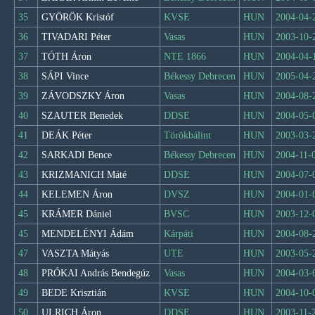
35
GYÖRÖK Kristóf
KVSE
HUN
2004-04-
36
TIVADARI Péter
Vasas
HUN
2003-10-
37
TÓTH Áron
NTE 1866
HUN
2004-04-
38
SÁPI Vince
Békessy Debrecen
HUN
2005-04-
39
ZÁVODSZKY Áron
Vasas
HUN
2004-08-
40
SZAUTER Benedek
DDSE
HUN
2004-05-
41
DEÁK Péter
Törökbálint
HUN
2003-03-
42
SARKADI Bence
Békessy Debrecen
HUN
2004-11-
43
KRIZMANICH Máté
DDSE
HUN
2004-07-
44
KELEMEN Áron
DVSZ
HUN
2004-01-
45
KRÁMER Dániel
BVSC
HUN
2003-12-
45
MENDELÉNYI Ádám
Kárpáti
HUN
2004-08-
47
VASZTA Mátyás
UTE
HUN
2003-05-
48
PRÓKAI András Bendegúz
Vasas
HUN
2004-03-
49
BEDE Krisztián
KVSE
HUN
2004-10-
50
ULRICH Áron
DDSE
HUN
2003-11-