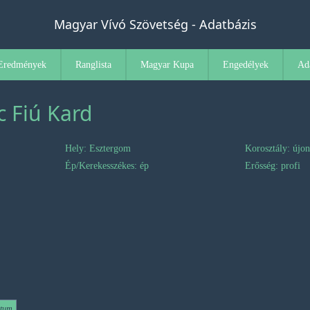
Magyar Vívó Szövetség - Adatbázis
Eredmények
Ranglista
Magyar Kupa
Engedélyek
Ad
 Fiú Kard
Hely: Esztergom
Korosztály: újo
Ép/Kerekesszékes: ép
Erősség: profi
átum