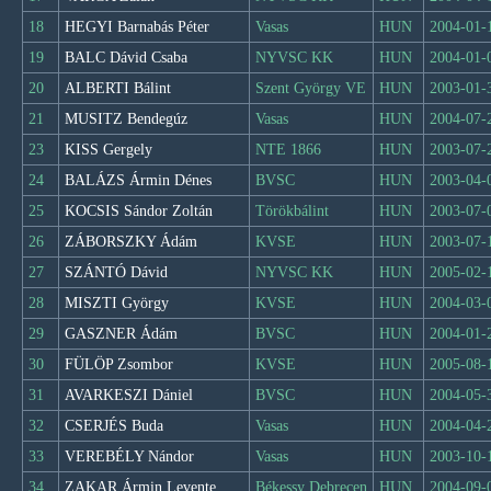
18
HEGYI Barnabás Péter
Vasas
HUN
2004-01-
19
BALC Dávid Csaba
NYVSC KK
HUN
2004-01-
20
ALBERTI Bálint
Szent György VE
HUN
2003-01-
21
MUSITZ Bendegúz
Vasas
HUN
2004-07-
23
KISS Gergely
NTE 1866
HUN
2003-07-
24
BALÁZS Ármin Dénes
BVSC
HUN
2003-04-
25
KOCSIS Sándor Zoltán
Törökbálint
HUN
2003-07-
26
ZÁBORSZKY Ádám
KVSE
HUN
2003-07-
27
SZÁNTÓ Dávid
NYVSC KK
HUN
2005-02-
28
MISZTI György
KVSE
HUN
2004-03-
29
GASZNER Ádám
BVSC
HUN
2004-01-
30
FÜLÖP Zsombor
KVSE
HUN
2005-08-
31
AVARKESZI Dániel
BVSC
HUN
2004-05-
32
CSERJÉS Buda
Vasas
HUN
2004-04-
33
VEREBÉLY Nándor
Vasas
HUN
2003-10-
34
ZAKAR Ármin Levente
Békessy Debrecen
HUN
2004-09-