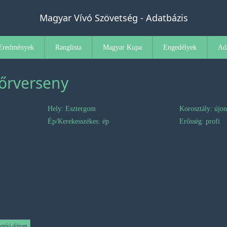
Magyar Vívó Szövetség - Adatbázis
Eredmények
Ranglista
Magyar Kupa
Engedélyek
Ad
Tőrverseny
Hely: Esztergom
Korosztály: újo
Ép/Kerekesszékes: ép
Erősség: profi
etési dátum