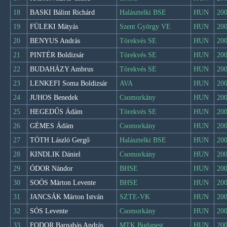
18
BASKI Bálint Richárd
Halásztelki BSE
HUN
200
19
FÜLEKI Mátyás
Szent György VE
HUN
200
20
BENYUS András
Törekvés SE
HUN
200
21
PINTÉR Boldizsár
Törekvés SE
HUN
200
22
BUDAHÁZY Ambrus
Törekvés SE
HUN
200
23
LENKEFI Soma Boldizsár
AVA
HUN
200
24
JUHOS Benedek
Csomorkány
HUN
200
25
HEGEDŰS Ádám
Törekvés SE
HUN
200
26
GÉMES Ádám
Csomorkány
HUN
200
27
TÓTH László Gergő
Halásztelki BSE
HUN
200
28
KINDLIK Dániel
Csomorkány
HUN
200
29
ÓDOR Nándor
BHSE
HUN
200
30
SOÓS Márton Levente
BHSE
HUN
200
31
JANCSÁK Márton István
SZTE-VK
HUN
200
32
SÓS Levente
Csomorkány
HUN
200
33
FODOR Barnabás András
MTK Budapest
HUN
200