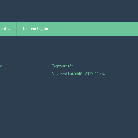
atok
hunfencing.hu
nc
Fegyver: tőr
Nevezési határidő: 2017-11-04