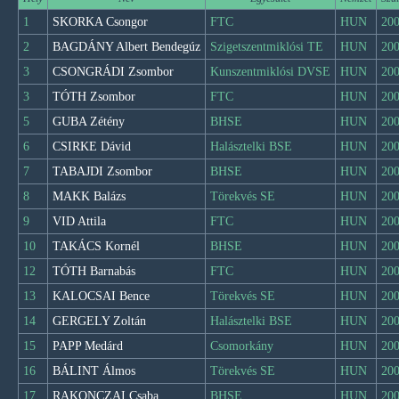
1
SKORKA Csongor
FTC
HUN
200
2
BAGDÁNY Albert Bendegúz
Szigetszentmiklósi TE
HUN
200
3
CSONGRÁDI Zsombor
Kunszentmiklósi DVSE
HUN
200
3
TÓTH Zsombor
FTC
HUN
200
5
GUBA Zétény
BHSE
HUN
200
6
CSIRKE Dávid
Halásztelki BSE
HUN
200
7
TABAJDI Zsombor
BHSE
HUN
200
8
MAKK Balázs
Törekvés SE
HUN
200
9
VID Attila
FTC
HUN
200
10
TAKÁCS Kornél
BHSE
HUN
200
12
TÓTH Barnabás
FTC
HUN
200
13
KALOCSAI Bence
Törekvés SE
HUN
200
14
GERGELY Zoltán
Halásztelki BSE
HUN
200
15
PAPP Medárd
Csomorkány
HUN
200
16
BÁLINT Álmos
Törekvés SE
HUN
200
17
RAKONCZAI Csaba
BHSE
HUN
200