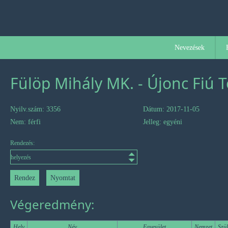
Nevezések
Fülöp Mihály MK. - Újonc Fiú 
Nyilv.szám: 3356
Dátum: 2017-11-05
Nem: férfi
Jelleg: egyéni
Rendezés:
Végeredmény:
Hely
Név
Egyesület
Nemzet
Szül