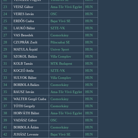
23
VEISZ Gábor
Ama-Tőr Vívó Egylet
HUN
24
VERES István
OSC
HUN
25
ERDŐS Csaba
Bajai Vívó SE
HUN
26
LAUKÓ Bálint
SZTE-VK
HUN
27
VAS Benedek
Csomorkány
HUN
28
CZUPRÁK Zsolt
Piliscsabai SE
HUN
29
MATULA Árpád
Univer Sport
HUN
30
SZOKOL Balázs
Villa Complov
HUN
31
KOLB Tamás
MTK Budapest
HUN
32
KOCZÓ Attila
SZTE-VK
HUN
33
SULYOK Bálint
Villa Complov
HUN
34
BORBOLA Balázs
Csomorkány
HUN
35
RAUSZ István
Ama-Tőr Vívó Egylet
HUN
36
WALTER Gergő Csaba
Csomorkány
HUN
37
TÓTH Gergely
Csomorkány
HUN
38
HORVÁTH Bálint
Ama-Tőr Vívó Egylet
HUN
39
VADÁSZ Gábor
OSC
HUN
41
BORBOLA Ádám
Csomorkány
HUN
42
JUHÁSZ Levente
Bajai Vívó SE
HUN