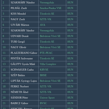
2
SZAKMÁRY Nándor
Veresegyház
HUN
3
PILHÁL Zsolt
Szurka-Piszka VSE
HUN
3
KISS Mendel
Törekvés SE
HUN
5
NAGY Zsolt
SZTE-VK
HUN
6
UJVÁRI Márton
AVA
HUN
7
SZAKMÁRY Sándor
Veresegyház
HUN
8
UDVARI Donát
Belvárosi Vívó SE
HUN
9
TURI Gergő
Törekvés SE
HUN
10
NAGY Olivér
Belvárosi Vívó SE
HUN
11
PLAZZERIANO Gábor
PTE-PEAC
HUN
12
PINTÉR Szilveszter
Törekvés SE
HUN
13
GÁLFFY Gyula Máté
Villa Complov
HUN
15
SCHWAIGER Csaba
KRVSE
HUN
16
SZÉP Balázs
BHSE
HUN
17
LIPTÁK György Lajos
Belvárosi Vívó SE
HUN
18
FERKE Norbert
SZTE-VK
HUN
19
NÉMETH Ábel
SZTE-VK
HUN
20
SÁNDOR Péter
Univer Sport
HUN
21
BABICZ Gábor
BVSC
HUN
22
VENCZEL Frigyes
Törekvés SE
HUN