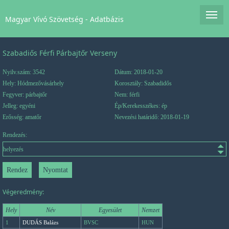
Magyar Vívó Szövetség - Adatbázis
Szabadiős Férfi Párbajtőr Verseny
Nyilv.szám: 3542
Dátum: 2018-01-20
Hely: Hódmezővásárhely
Korosztály: Szabadidős
Fegyver: párbajtőr
Nem: férfi
Jelleg: egyéni
Ép/Kerekesszékes: ép
Erősség: amatőr
Nevezési határidő: 2018-01-19
Rendezés:
Végeredmény:
Hely
Név
Egyesület
Nemzet
1
DUDÁS Balázs
BVSC
HUN