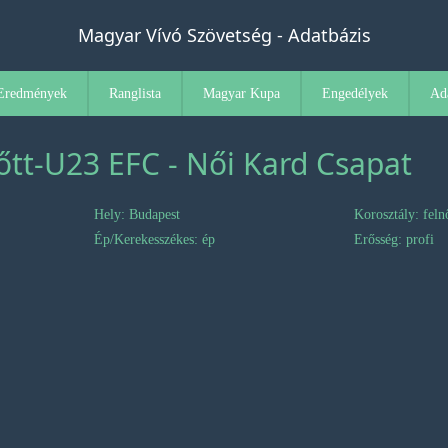
Magyar Vívó Szövetség - Adatbázis
Eredmények
Ranglista
Magyar Kupa
Engedélyek
Ad
őtt-U23 EFC - Női Kard Csapat
Hely: Budapest
Korosztály: feln
Ép/Kerekesszékes: ép
Erősség: profi