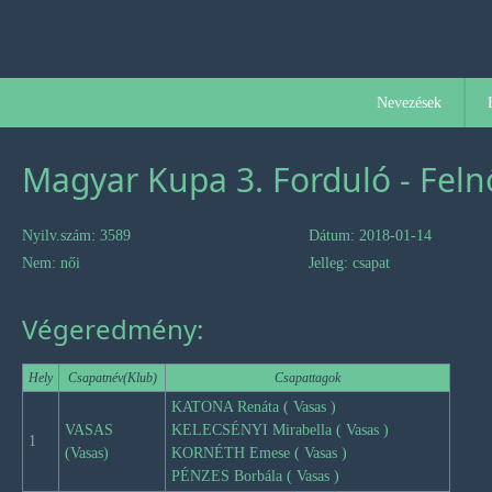
Nevezések
Magyar Kupa 3. Forduló - Feln
Nyilv.szám: 3589
Dátum: 2018-01-14
Nem: női
Jelleg: csapat
Végeredmény:
Hely
Csapatnév(Klub)
Csapattagok
KATONA Renáta ( Vasas )
VASAS
KELECSÉNYI Mirabella ( Vasas )
1
(Vasas)
KORNÉTH Emese ( Vasas )
PÉNZES Borbála ( Vasas )