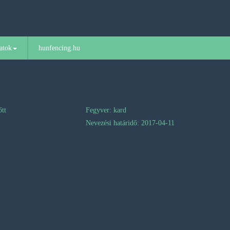
atok
hunfencing.hu
őtt
Fegyver: kard
Nevezési határidő: 2017-04-11