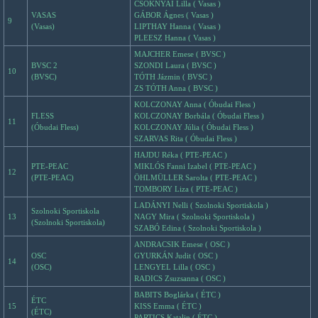
CSOKNYAI Lilla ( Vasas )
VASAS
GÁBOR Ágnes ( Vasas )
9
(Vasas)
LIPTHAY Hanna ( Vasas )
PLEESZ Hanna ( Vasas )
MAJCHER Emese ( BVSC )
BVSC 2
SZONDI Laura ( BVSC )
10
(BVSC)
TÓTH Jázmin ( BVSC )
ZS TÓTH Anna ( BVSC )
KOLCZONAY Anna ( Óbudai Fless )
FLESS
KOLCZONAY Borbála ( Óbudai Fless )
11
(Óbudai Fless)
KOLCZONAY Júlia ( Óbudai Fless )
SZARVAS Rita ( Óbudai Fless )
HAJDU Réka ( PTE-PEAC )
PTE-PEAC
MIKLÓS Fanni Izabel ( PTE-PEAC )
12
(PTE-PEAC)
ÖHLMÜLLER Sarolta ( PTE-PEAC )
TOMBORY Liza ( PTE-PEAC )
LADÁNYI Nelli ( Szolnoki Sportiskola )
Szolnoki Sportiskola
13
NAGY Mira ( Szolnoki Sportiskola )
(Szolnoki Sportiskola)
SZABÓ Edina ( Szolnoki Sportiskola )
ANDRACSIK Emese ( OSC )
OSC
GYURKÁN Judit ( OSC )
14
(OSC)
LENGYEL Lilla ( OSC )
RADICS Zsuzsanna ( OSC )
BABITS Boglárka ( ÉTC )
ÉTC
15
KISS Emma ( ÉTC )
(ÉTC)
PARTICS Katalin ( ÉTC )