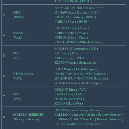
TURCSÁK Bianka ( BVSC )
FÁCZÁNNÉ BUDAI Dorina ( BHSE )
BHSE
MUHARI Eszter Barbara ( BHSE )
3
(BHSE)
SZOMBATH Barbara ( BHSE )
VÁRNAI Vivien ( BHSE )
CSONKA Valéria ( Vasas )
VASAS 2
KARDOS Edina ( Vasas )
4
(Vasas)
NYIKOS Zsófia ( Vasas )
SZENTI-BUKÓCKI Bianka ( Vasas )
EGERSZEGI Alexandra ( DVE )
DVE
KIS Evelin ( DVE )
5
(DVE)
NAGY Kinga ( DVE )
SZABÓ Viktória ( Szombathely )
BOJTI Regina ( MTK Budapest )
MTK Budapest
DR NATTÁN Sarolta ( MTK Budapest )
6
(MTK)
SIDIROPOLUO Niké ( MTK Budapest )
WIMMER Dorina ( MTK Budapest )
DÉKÁNY Kinga ( AVA )
AVA
KAZÁR Dóra ( AVA )
7
(AVA)
PETRI Renáta ( AVA )
SZABÓ Réka ( AVA )
FEDOR Tamara ( Békessy Debrecen )
BÉKESSY DEBRECEN
KÁLMÁN Gyöngyvér Rebeka ( Békessy Debrecen )
8
(Békessy Debrecen)
LUDMAN-MIHÁLY Kata Dr. ( Békessy Debrecen )
PÁRTOS Zsófia ( Békessy Debrecen )