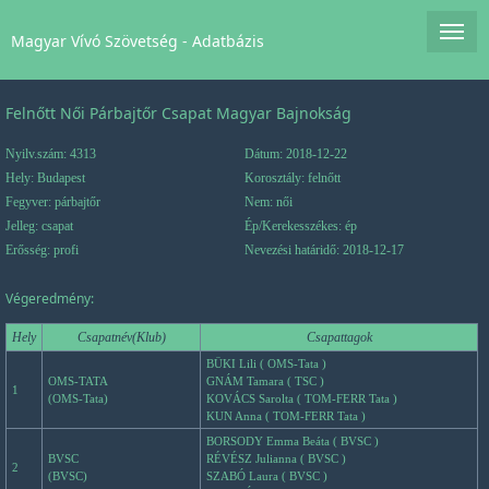
Magyar Vívó Szövetség - Adatbázis
Felnőtt Női Párbajtőr Csapat Magyar Bajnokság
Nyilv.szám: 4313
Dátum: 2018-12-22
Hely: Budapest
Korosztály: felnőtt
Fegyver: párbajtőr
Nem: női
Jelleg: csapat
Ép/Kerekesszékes: ép
Erősség: profi
Nevezési határidő: 2018-12-17
Végeredmény:
Hely
Csapatnév(Klub)
Csapattagok
BÜKI Lili ( OMS-Tata )
OMS-TATA
GNÁM Tamara ( TSC )
1
(OMS-Tata)
KOVÁCS Sarolta ( TOM-FERR Tata )
KUN Anna ( TOM-FERR Tata )
BORSODY Emma Beáta ( BVSC )
BVSC
RÉVÉSZ Julianna ( BVSC )
2
(BVSC)
SZABÓ Laura ( BVSC )