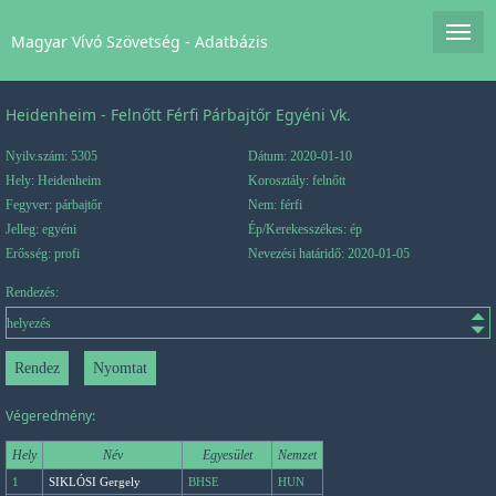
Magyar Vívó Szövetség - Adatbázis
Heidenheim - Felnőtt Férfi Párbajtőr Egyéni Vk.
Nyilv.szám: 5305
Dátum: 2020-01-10
Hely: Heidenheim
Korosztály: felnőtt
Fegyver: párbajtőr
Nem: férfi
Jelleg: egyéni
Ép/Kerekesszékes: ép
Erősség: profi
Nevezési határidő: 2020-01-05
Rendezés:
Végeredmény:
Hely
Név
Egyesület
Nemzet
1
SIKLÓSI Gergely
BHSE
HUN