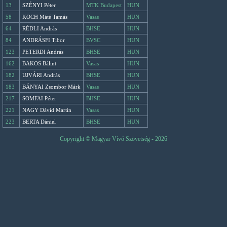
13
SZÉNYI Péter
MTK Budapest
HUN
58
KOCH Máté Tamás
Vasas
HUN
64
RÉDLI András
BHSE
HUN
84
ANDRÁSFI Tibor
BVSC
HUN
123
PETERDI András
BHSE
HUN
162
BAKOS Bálint
Vasas
HUN
182
UJVÁRI András
BHSE
HUN
183
BÁNYAI Zsombor Márk
Vasas
HUN
217
SOMFAI Péter
BHSE
HUN
221
NAGY Dávid Martin
Vasas
HUN
223
BERTA Dániel
BHSE
HUN
Copyright © Magyar Vívó Szövetség - 2026