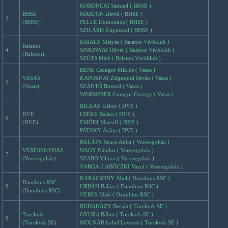
KORONCAI Sámuel ( BHSE )
BHSE
MARTON Dávid ( BHSE )
3
(BHSE)
PELLE Domonkos ( BHSE )
SZILÁRD Zsigmond ( BHSE )
KIRÁLY Mátyás ( Balaton Vívóklub )
Balaton
4
SIMONYAI Olivér ( Balaton Vívóklub )
(Balaton)
SZÜTS Máté ( Balaton Vívóklub )
BENE Csongor Miklós ( Vasas )
VASAS
KAPORNAI Zsigmond István ( Vasas )
5
(Vasas)
SZÁNTÓ Botond ( Vasas )
WERMESER Csongor György ( Vasas )
BILKAY Gábor ( DVE )
DVE
CSEKE Balázs ( DVE )
6
(DVE)
EMŐDI Marcell ( DVE )
PATAKY Ádám ( DVE )
BALÁZS Bence Attila ( Veresegyház )
VERESEGYHÁZ
NAGY Nándor ( Veresegyház )
7
(Veresegyház)
SZABÓ Vilmos ( Veresegyház )
VARGA-LABÓCZKI Vazul ( Veresegyház )
KARÁCSONY Ábel ( Danubius RSC )
Danubius RSC
8
URBÁN Balázs ( Danubius RSC )
(Danubius RSC)
VERES Máté ( Danubius RSC )
BUDAHÁZY Bernát ( Törekvés SE )
Törekvés
GYURA Bálint ( Törekvés SE )
9
(Törekvés SE)
MOLNÁR Lehel Levente ( Törekvés SE )