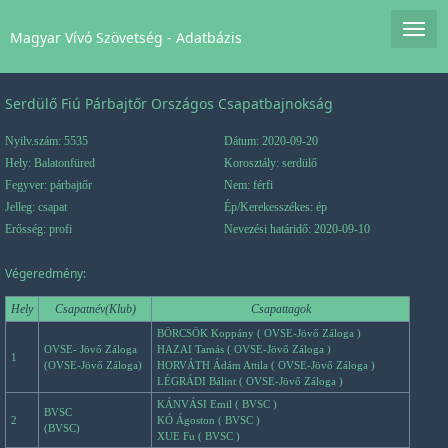
Magyar Vívó Szövetség - Adatbázis
Serdülő Fiú Párbajtőr Országos Csapatbajnokság
Nyilv.szám: 5535
Dátum: 2020-09-20
Hely: Balatonfüred
Korosztály: serdülő
Fegyver: párbajtőr
Nem: férfi
Jelleg: csapat
Ép/Kerekesszékes: ép
Erősség: profi
Nevezési határidő: 2020-09-10
Végeredmény:
Hely
Csapatnév(Klub)
Csapattagok
BÖRCSÖK Koppány ( OVSE-Jövő Záloga )
OVSE- Jövő Záloga
HAZAI Tamás ( OVSE-Jövő Záloga )
1
(OVSE-Jövő Záloga)
HORVÁTH Ádám Attila ( OVSE-Jövő Záloga )
LÉGRÁDI Bálint ( OVSE-Jövő Záloga )
KÁNVÁSI Emil ( BVSC )
BVSC
2
KÓ Ágoston ( BVSC )
(BVSC)
XUE Fu ( BVSC )