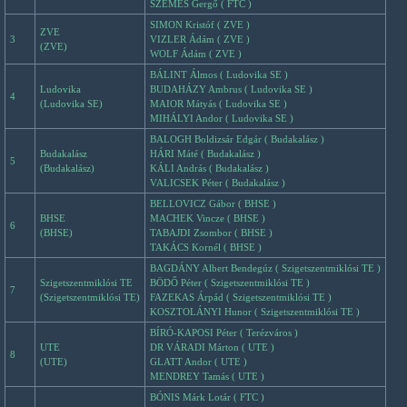
SZEMES Gergő ( FTC )
SIMON Kristóf ( ZVE )
ZVE
3
VIZLER Ádám ( ZVE )
(ZVE)
WOLF Ádám ( ZVE )
BÁLINT Álmos ( Ludovika SE )
Ludovika
BUDAHÁZY Ambrus ( Ludovika SE )
4
(Ludovika SE)
MAIOR Mátyás ( Ludovika SE )
MIHÁLYI Andor ( Ludovika SE )
BALOGH Boldizsár Edgár ( Budakalász )
Budakalász
HÁRI Máté ( Budakalász )
5
(Budakalász)
KÁLI András ( Budakalász )
VALICSEK Péter ( Budakalász )
BELLOVICZ Gábor ( BHSE )
BHSE
MACHEK Vincze ( BHSE )
6
(BHSE)
TABAJDI Zsombor ( BHSE )
TAKÁCS Kornél ( BHSE )
BAGDÁNY Albert Bendegúz ( Szigetszentmiklósi TE )
Szigetszentmiklósi TE
BÖDŐ Péter ( Szigetszentmiklósi TE )
7
(Szigetszentmiklósi TE)
FAZEKAS Árpád ( Szigetszentmiklósi TE )
KOSZTOLÁNYI Hunor ( Szigetszentmiklósi TE )
BÍRÓ-KAPOSI Péter ( Terézváros )
UTE
DR VÁRADI Márton ( UTE )
8
(UTE)
GLATT Andor ( UTE )
MENDREY Tamás ( UTE )
BÓNIS Márk Lotár ( FTC )