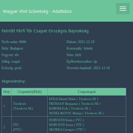
Magyar Vívó Szövetség - Adatbázis
Felnőtt Férfi Tőr Csapat Országos Bajnokság
Nyilv.szám: 6066
Dátum: 2021-12-19
Hely: Budapest
Korosztály: felnőtt
Fegyver: tőr
Nem: férfi
Jelleg: csapat
Ép/Kerekesszékes: ép
Erősség: profi
Nevezési határidő: 2021-12-10
Végeredmény:
Hely
Csapatnév(Klub)
Csapattagok
DÓSA Dániel Márk ( Törekvés SE )
Törekvés
FRÜHAUF Benjamin ( Törekvés SE )
1
(Törekvés SE)
KOROM Erik ( Törekvés SE )
NEDELJKOVIC Mateja ( Törekvés SE )
HORVÁTH Keán ( FTC )
FTC
HORVÁTH Soma ( FTC )
2
(FTC)
SKORKA Csongor ( FTC )