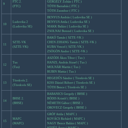
FTC 2.
GERGELY Zoltán ( FTC )
9
(FTC)
TÓTH Barnabás ( FTC )
TÓTH Zsombor ( FTC )
BENYUS András ( Ludovika SE )
Ludovika 2
BENYUS Attila ( Ludovika SE )
10
(Ludovika SE)
MAKK Balázs ( Ludovika SE )
ZSOLNAI Botond ( Ludovika SE )
BAKÓ Tamás ( SZTE-VK )
SZTE-VK
CHEN ZIHANG Tamás ( SZTE-VK )
11
(SZTE-VK)
KUBA Vencel ( SZTE-VK )
ZSÖGÖN Andor ( SZTE-VK )
ASZÓDI Ákos Tibor ( Tus )
Tus
HANZL András József ( Tus )
12
(Tus)
MOLNÁR Martin ( Tus )
RUBIN Mattia ( Tus )
HEGEDŰS Sándor ( Törekvés SE )
Törekvés 2.
13
KISS Dániel Róbert ( Törekvés SE )
(Törekvés SE)
TÓTH Bence ( Törekvés SE )
BABANICS Gergely ( BHSE )
BHSE 2.
BÓDIS Kristóf ( BHSE )
14
(BHSE)
NÉMETH Gábor ( BHSE )
OROVECZ Gergely ( BHSE )
GRÓF Attila ( MAFC )
MAFC
KOVÁCS Richárd ( MAFC )
15
(MAFC)
NAGY Bence Balázs ( MAFC )
SÖTÉT Áron ( MAFC )