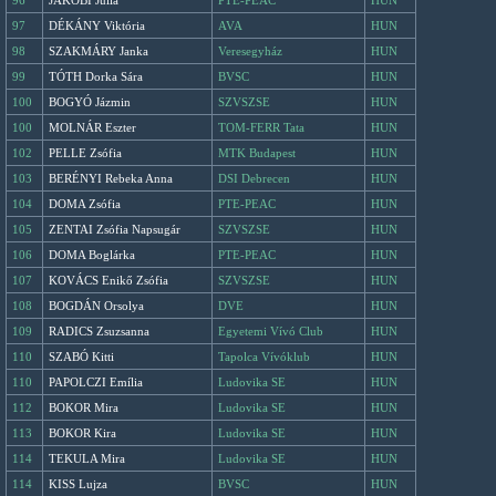
96
JAKOBI Júlia
PTE-PEAC
HUN
97
DÉKÁNY Viktória
AVA
HUN
98
SZAKMÁRY Janka
Veresegyház
HUN
99
TÓTH Dorka Sára
BVSC
HUN
100
BOGYÓ Jázmin
SZVSZSE
HUN
100
MOLNÁR Eszter
TOM-FERR Tata
HUN
102
PELLE Zsófia
MTK Budapest
HUN
103
BERÉNYI Rebeka Anna
DSI Debrecen
HUN
104
DOMA Zsófia
PTE-PEAC
HUN
105
ZENTAI Zsófia Napsugár
SZVSZSE
HUN
106
DOMA Boglárka
PTE-PEAC
HUN
107
KOVÁCS Enikő Zsófia
SZVSZSE
HUN
108
BOGDÁN Orsolya
DVE
HUN
109
RADICS Zsuzsanna
Egyetemi Vívó Club
HUN
110
SZABÓ Kitti
Tapolca Vívóklub
HUN
110
PAPOLCZI Emília
Ludovika SE
HUN
112
BOKOR Mira
Ludovika SE
HUN
113
BOKOR Kira
Ludovika SE
HUN
114
TEKULA Mira
Ludovika SE
HUN
114
KISS Lujza
BVSC
HUN