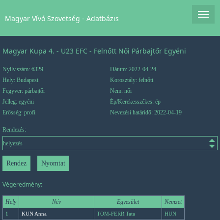
Magyar Vívó Szövetség - Adatbázis
Magyar Kupa 4. - U23 EFC - Felnőtt Női Párbajtőr Egyéni
Nyilv.szám: 6329
Dátum: 2022-04-24
Hely: Budapest
Korosztály: felnőtt
Fegyver: párbajtőr
Nem: női
Jelleg: egyéni
Ép/Kerekesszékes: ép
Erősség: profi
Nevezési határidő: 2022-04-19
Rendezés:
Végeredmény:
Hely
Név
Egyesület
Nemzet
1
KUN Anna
TOM-FERR Tata
HUN