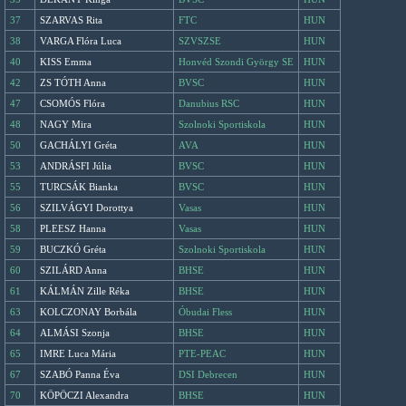
37
SZARVAS Rita
FTC
HUN
38
VARGA Flóra Luca
SZVSZSE
HUN
40
KISS Emma
Honvéd Szondi György SE
HUN
42
ZS TÓTH Anna
BVSC
HUN
47
CSOMÓS Flóra
Danubius RSC
HUN
48
NAGY Mira
Szolnoki Sportiskola
HUN
50
GACHÁLYI Gréta
AVA
HUN
53
ANDRÁSFI Júlia
BVSC
HUN
55
TURCSÁK Bianka
BVSC
HUN
56
SZILVÁGYI Dorottya
Vasas
HUN
58
PLEESZ Hanna
Vasas
HUN
59
BUCZKÓ Gréta
Szolnoki Sportiskola
HUN
60
SZILÁRD Anna
BHSE
HUN
61
KÁLMÁN Zille Réka
BHSE
HUN
63
KOLCZONAY Borbála
Óbudai Fless
HUN
64
ALMÁSI Szonja
BHSE
HUN
65
IMRE Luca Mária
PTE-PEAC
HUN
67
SZABÓ Panna Éva
DSI Debrecen
HUN
70
KÖPÖCZI Alexandra
BHSE
HUN