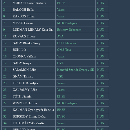
2
MUHARI Eszter Barbara
BHSE
HUN
3
BALOGH Bella
Vasas
HUN
6
KARDOS Edina
Vasas
HUN
7
MISKÓ Dorina
MTK Budapest
HUN
9
LUDMAN-MIHÁLY Kata Dr.
Békessy Debrecen
HUN
11
KOVÁCS Emese
AVA
HUN
12
NAGY Blanka Virág
DSI Debrecen
HUN
13
BÜKI Lili
OMS-Tata
HUN
16
CSONKA Valéria
Vasas
HUN
17
NAGY Kinga
DVE
HUN
19
SALAMON Réka
Honvéd Szondi György SE
HUN
22
GNÁM Tamara
TSC
HUN
23
FEKETE Bosziljka
Vasas
HUN
23
GÁLFALVY Réka
Vasas
HUN
25
TÓTH Jázmin
BHSE
HUN
27
WIMMER Dorina
MTK Budapest
HUN
31
KÁLMÁN Gyöngyvér Rebeka
BHSE
HUN
32
BORSODY Emma Beáta
BVSC
HUN
34
TÓTHMÁTYÁS Zsófia
Vasas
HUN
35
DÉKÁNY Kinga
BVSC
HUN