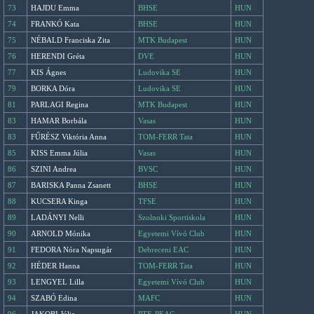
73
HAJDU Emma
BHSE
HUN
74
FRANKÓ Kata
BHSE
HUN
75
NÉBALD Franciska Zita
MTK Budapest
HUN
76
HERENDI Gréta
DVE
HUN
77
KIS Ágnes
Ludovika SE
HUN
79
BORKA Dóra
Ludovika SE
HUN
81
PARLAGI Regina
MTK Budapest
HUN
83
HAMAR Borbála
Vasas
HUN
83
FŰRÉSZ Viktória Anna
TOM-FERR Tata
HUN
85
KISS Emma Júlia
Vasas
HUN
86
SZINI Andrea
BVSC
HUN
87
BARISKA Panna Zsanett
BHSE
HUN
88
KUCSERA Kinga
TFSE
HUN
89
LADÁNYI Nelli
Szolnoki Sportiskola
HUN
90
ARNOLD Mónika
Egyetemi Vívó Club
HUN
91
FEDORA Nóra Napsugár
Debreceni EAC
HUN
92
HÉDER Hanna
TOM-FERR Tata
HUN
93
LENGYEL Lilla
Egyetemi Vívó Club
HUN
94
SZABÓ Edina
MAFC
HUN