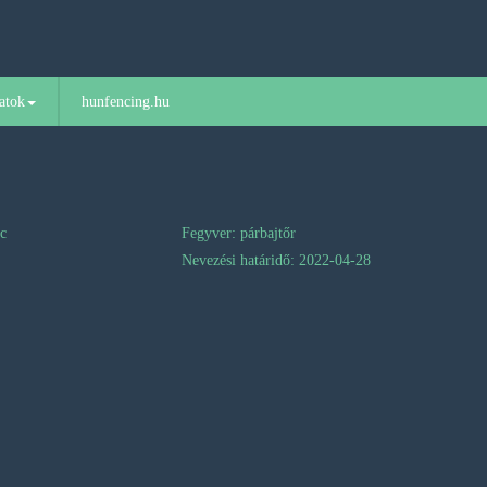
atok
hunfencing.hu
nc
Fegyver: párbajtőr
Nevezési határidő: 2022-04-28