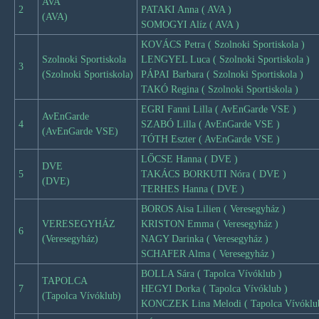
AVA
2
PATAKI Anna ( AVA )
(AVA)
SOMOGYI Alíz ( AVA )
KOVÁCS Petra ( Szolnoki Sportiskola )
Szolnoki Sportiskola
LENGYEL Luca ( Szolnoki Sportiskola )
3
(Szolnoki Sportiskola)
PÁPAI Barbara ( Szolnoki Sportiskola )
TAKÓ Regina ( Szolnoki Sportiskola )
EGRI Fanni Lilla ( AvEnGarde VSE )
AvEnGarde
4
SZABÓ Lilla ( AvEnGarde VSE )
(AvEnGarde VSE)
TÓTH Eszter ( AvEnGarde VSE )
LŐCSE Hanna ( DVE )
DVE
5
TAKÁCS BORKUTI Nóra ( DVE )
(DVE)
TERHES Hanna ( DVE )
BOROS Aisa Lilien ( Veresegyház )
VERESEGYHÁZ
KRISTON Emma ( Veresegyház )
6
(Veresegyház)
NAGY Darinka ( Veresegyház )
SCHAFER Alma ( Veresegyház )
BOLLA Sára ( Tapolca Vívóklub )
TAPOLCA
7
HEGYI Dorka ( Tapolca Vívóklub )
(Tapolca Vívóklub)
KONCZEK Lina Melodi ( Tapolca Vívóklu