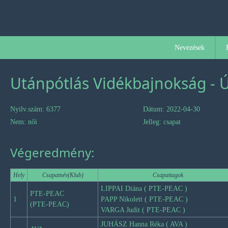
Nevezések
Utánpótlás Vidékbajnokság - 
Nyilv.szám: 6377
Dátum: 2022-04-30
Nem: női
Jelleg: csapat
Végeredmény:
Hely
Csapatnév(Klub)
Csapattagok
LIPPAI Diána ( PTE-PEAC )
PTE-PEAC
1
PAPP Nikolett ( PTE-PEAC )
(PTE-PEAC)
VARGA Judit ( PTE-PEAC )
JUHÁSZ Hanna Réka ( AVA )