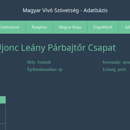
Magyar Vívó Szövetség - Adatbázis
Eredmények
Ranglista
Magyar Kupa
Engedélyek
Ad
Újonc Leány Párbajtőr Csapat
Hely: Szolnok
Korosztály: újo
Ép/Kerekesszékes: ép
Erősség: profi