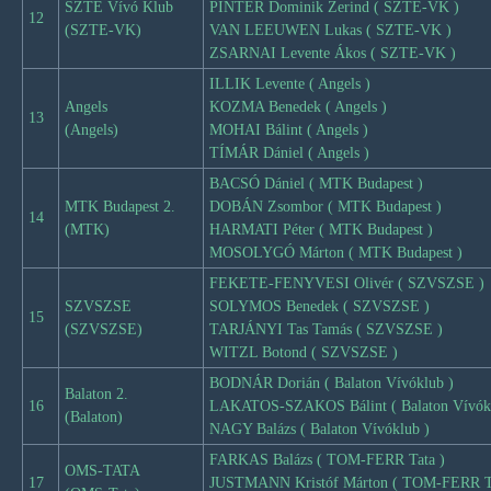
SZTE Vívó Klub
PINTÉR Dominik Zerind ( SZTE-VK )
12
(SZTE-VK)
VAN LEEUWEN Lukas ( SZTE-VK )
ZSARNAI Levente Ákos ( SZTE-VK )
ILLIK Levente ( Angels )
Angels
KOZMA Benedek ( Angels )
13
(Angels)
MOHAI Bálint ( Angels )
TÍMÁR Dániel ( Angels )
BACSÓ Dániel ( MTK Budapest )
MTK Budapest 2.
DOBÁN Zsombor ( MTK Budapest )
14
(MTK)
HARMATI Péter ( MTK Budapest )
MOSOLYGÓ Márton ( MTK Budapest )
FEKETE-FENYVESI Olivér ( SZVSZSE )
SZVSZSE
SOLYMOS Benedek ( SZVSZSE )
15
(SZVSZSE)
TARJÁNYI Tas Tamás ( SZVSZSE )
WITZL Botond ( SZVSZSE )
BODNÁR Dorián ( Balaton Vívóklub )
Balaton 2.
16
LAKATOS-SZAKOS Bálint ( Balaton Vívókl
(Balaton)
NAGY Balázs ( Balaton Vívóklub )
FARKAS Balázs ( TOM-FERR Tata )
OMS-TATA
17
JUSTMANN Kristóf Márton ( TOM-FERR Ta