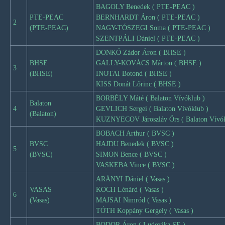
BAGOLY Benedek ( PTE-PEAC )
PTE-PEAC
BERNHARDT Áron ( PTE-PEAC )
2
(PTE-PEAC)
NAGY-TÓSZEGI Soma ( PTE-PEAC )
SZENTPÁLI Dániel ( PTE-PEAC )
DONKÓ Zádor Áron ( BHSE )
BHSE
GALLY-KOVÁCS Márton ( BHSE )
3
(BHSE)
INOTAI Botond ( BHSE )
KISS Donát Lőrinc ( BHSE )
BORBÉLY Máté ( Balaton Vívóklub )
Balaton
4
GEVLICH Sergei ( Balaton Vívóklub )
(Balaton)
KUZNYECOV Jároszláv Örs ( Balaton Vívók
BOBACH Arthur ( BVSC )
BVSC
HAJDU Benedek ( BVSC )
5
(BVSC)
SIMON Bence ( BVSC )
VASKEBA Vince ( BVSC )
ARÁNYI Dániel ( Vasas )
VASAS
KOCH Lénárd ( Vasas )
6
(Vasas)
MAJSAI Nimród ( Vasas )
TÓTH Koppány Gergely ( Vasas )
BODOR Áron ( Ludovika SE )