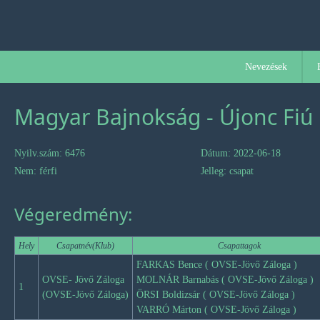
Nevezések
Magyar Bajnokság - Újonc Fiú 
Nyilv.szám: 6476
Dátum: 2022-06-18
Nem: férfi
Jelleg: csapat
Végeredmény:
Hely
Csapatnév(Klub)
Csapattagok
FARKAS Bence ( OVSE-Jövő Záloga )
OVSE- Jövő Záloga
MOLNÁR Barnabás ( OVSE-Jövő Záloga )
1
(OVSE-Jövő Záloga)
ÖRSI Boldizsár ( OVSE-Jövő Záloga )
VARRÓ Márton ( OVSE-Jövő Záloga )