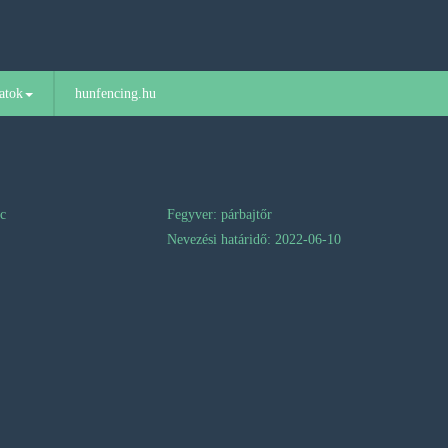
atok
hunfencing.hu
nc
Fegyver: párbajtőr
Nevezési határidő: 2022-06-10