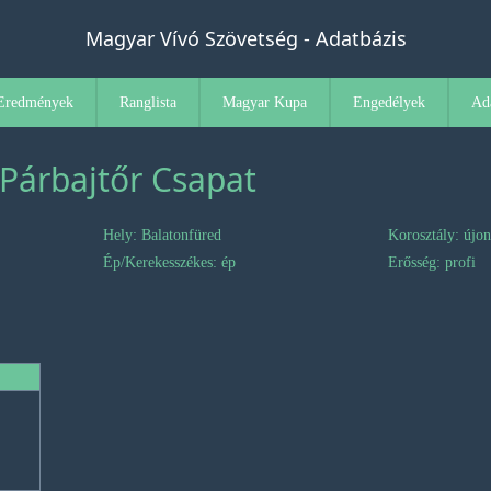
Magyar Vívó Szövetség - Adatbázis
Eredmények
Ranglista
Magyar Kupa
Engedélyek
Ad
Párbajtőr Csapat
Hely: Balatonfüred
Korosztály: újo
Ép/Kerekesszékes: ép
Erősség: profi