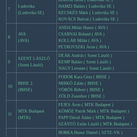
Ludovika
HAMZI Balázs ( Ludovika SE )
7
(Ludovika SE)
KECSKÉS Márk ( Ludovika SE )
KOVÁCS Bulcsú ( Ludovika SE )
ANDA Milán Hunor ( AVA )
AVA
CSARNAI Roland ( AVA )
8
(AVA)
KOLLÁR Milán ( AVA )
PETROVSZKI Áron ( AVA )
DEÁK András ( Szent László )
SZENT LÁSZLÓ
9
KEMP Balázs ( Szent László )
(Szent László)
NAGY Levente ( Szent László )
FODOR Kara Géza ( BHSE )
BHSE 2.
MIRKÓ Zalán ( BHSE )
10
(BHSE)
VÖRÖS Róbert ( BHSE )
ZÖLD Zsombor ( BHSE )
FEJES Áron ( MTK Budapest )
MTK Budapest
KÖMÖZ Patrik Márk ( MTK Budapest )
11
(MTK)
PAPP Dávid Ádám ( MTK Budapest )
SZÁNTÓ Zalán László ( MTK Budapest )
BORKA Hunor Dániel ( SZTE-VK )