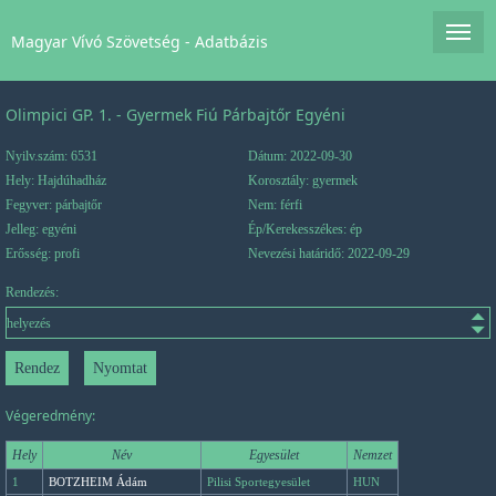
Magyar Vívó Szövetség - Adatbázis
Olimpici GP. 1. - Gyermek Fiú Párbajtőr Egyéni
Nyilv.szám: 6531
Dátum: 2022-09-30
Hely: Hajdúhadház
Korosztály: gyermek
Fegyver: párbajtőr
Nem: férfi
Jelleg: egyéni
Ép/Kerekesszékes: ép
Erősség: profi
Nevezési határidő: 2022-09-29
Rendezés:
Végeredmény:
Hely
Név
Egyesület
Nemzet
1
BOTZHEIM Ádám
Pilisi Sportegyesület
HUN