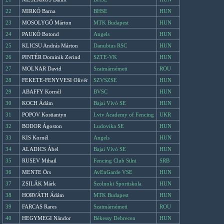
22
MIRKÓ Barna
BHSE
HUN
23
MOSOLYGÓ Márton
MTK Budapest
HUN
24
PAUKÓ Botond
Angels
HUN
25
KLICSU András Márton
Danubius RSC
HUN
26
PINTÉR Dominik Zerind
SZTE-VK
HUN
27
MOLNAR David
Szatmárnémeti
ROU
28
FEKETE-FENYVESI Olivér
SZVSZSE
HUN
29
ABAFFY Kornél
BVSC
HUN
30
KOCH Ádám
Bajai Vívó SE
HUN
31
POPOV Kostiantyn
Lviv Academy of Fencing
UKR
32
BODOR Ágoston
Ludovika SE
HUN
33
KIS Kornél
Angels
HUN
34
ALADICS Ábel
Bajai Vívó SE
HUN
35
RUSEV Mihail
Fencing Club Silni
SRB
36
MENTE Örs
AvEnGarde VSE
HUN
37
ZSILÁK Márk
Szolnoki Sportiskola
HUN
38
HORVÁTH Ádám
MTK Budapest
HUN
39
FARCAS Rares
Szatmárnémeti
ROU
40
HEGYMEGI Nándor
Békessy Debrecen
HUN