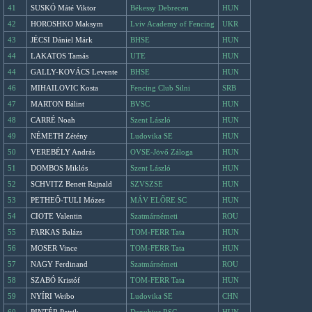
41
SUSKÓ Máté Viktor
Békessy Debrecen
HUN
42
HOROSHKO Maksym
Lviv Academy of Fencing
UKR
43
JÉCSI Dániel Márk
BHSE
HUN
44
LAKATOS Tamás
UTE
HUN
44
GALLY-KOVÁCS Levente
BHSE
HUN
46
MIHAILOVIC Kosta
Fencing Club Silni
SRB
47
MARTON Bálint
BVSC
HUN
48
CARRÉ Noah
Szent László
HUN
49
NÉMETH Zétény
Ludovika SE
HUN
50
VEREBÉLY András
OVSE-Jövő Záloga
HUN
51
DOMBOS Miklós
Szent László
HUN
52
SCHVITZ Benett Rajnald
SZVSZSE
HUN
53
PETHEŐ-TULI Mózes
MÁV ELŐRE SC
HUN
54
CIOTE Valentin
Szatmárnémeti
ROU
55
FARKAS Balázs
TOM-FERR Tata
HUN
56
MOSER Vince
TOM-FERR Tata
HUN
57
NAGY Ferdinand
Szatmárnémeti
ROU
58
SZABÓ Kristóf
TOM-FERR Tata
HUN
59
NYÍRI Weibo
Ludovika SE
CHN