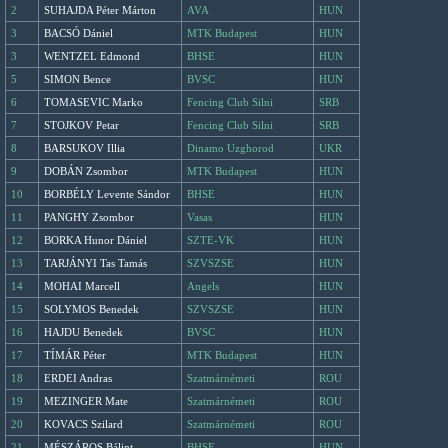
2
SUHAJDA Péter Márton
AVA
HUN
3
BACSÓ Dániel
MTK Budapest
HUN
3
WENTZEL Edmond
BHSE
HUN
5
SIMON Bence
BVSC
HUN
6
TOMASEVIC Marko
Fencing Club Silni
SRB
7
STOJKOV Petar
Fencing Club Silni
SRB
8
BARSUKOV Illia
Dinamo Uzghorod
UKR
9
DOBÁN Zsombor
MTK Budapest
HUN
10
BORBÉLY Levente Sándor
BHSE
HUN
11
PANGHY Zsombor
Vasas
HUN
12
BORKA Hunor Dániel
SZTE-VK
HUN
13
TARJÁNYI Tas Tamás
SZVSZSE
HUN
14
MOHAI Marcell
Angels
HUN
15
SOLYMOS Benedek
SZVSZSE
HUN
16
HAJDU Benedek
BVSC
HUN
17
TÍMÁR Péter
MTK Budapest
HUN
18
ERDEI Andras
Szatmárnémeti
ROU
19
MEZINGER Mate
Szatmárnémeti
ROU
20
KOVACS Szilard
Szatmárnémeti
ROU
21
MÉSZÁROS Bálint
BHSE
HUN