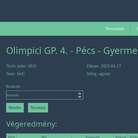
Nevezések
Olimpici GP. 4. - Pécs - Gyerme
Nyilv.szám: 6931
Dátum: 2023-03-17
Nem: férfi
Jelleg: egyéni
Rendezés:
Végeredmény:
Hely
Név
Egyesület
Nemzet
Szüle