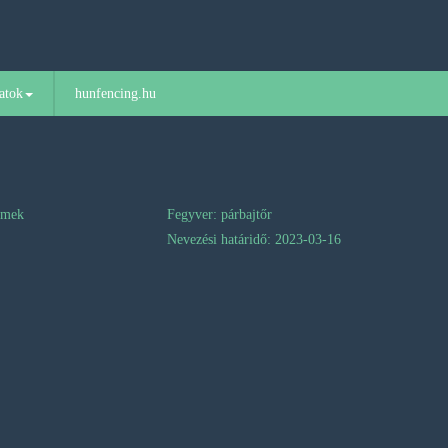
atok
hunfencing.hu
rmek
Fegyver: párbajtőr
Nevezési határidő: 2023-03-16