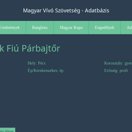
Magyar Vívó Szövetség - Adatbázis
Eredmények
Ranglista
Magyar Kupa
Engedélyek
Ad
k Fiú Párbajtőr
Hely: Pécs
Korosztály: gye
Ép/Kerekesszékes: ép
Erősség: profi
tési dátum