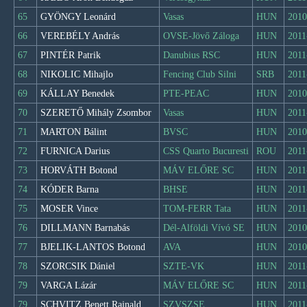
65
GYÖNGY Leonárd
Vasas
HUN
2010
66
VEREBÉLY András
OVSE-Jövő Záloga
HUN
2011
67
PINTÉR Patrik
Danubius RSC
HUN
2011
68
NIKOLIC Mihajlo
Fencing Club Silni
SRB
2011
69
KÁLLAY Benedek
PTE-PEAC
HUN
2010
70
SZERETŐ Mihály Zsombor
Vasas
HUN
2011
71
MARTON Bálint
BVSC
HUN
2010
72
FURNICA Darius
CSS Quarto Bucuresti
ROU
2011
73
HORVÁTH Botond
MÁV ELŐRE SC
HUN
2011
74
KÓDER Barna
BHSE
HUN
2011
75
MOSER Vince
TOM-FERR Tata
HUN
2011
76
DILLMANN Barnabás
Dél-Alföldi Vívó SE
HUN
2010
77
BJELIK-LANTOS Botond
AVA
HUN
2010
78
SZORCSIK Dániel
SZTE-VK
HUN
2011
79
VARGA Lázár
MÁV ELŐRE SC
HUN
2011
79
SCHVITZ Benett Rajnald
SZVSZSE
HUN
2011