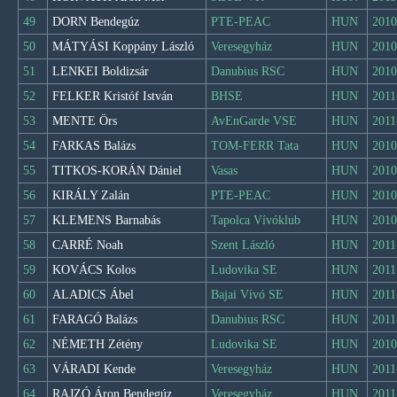
49
DORN Bendegúz
PTE-PEAC
HUN
2010
50
MÁTYÁSI Koppány László
Veresegyház
HUN
2010
51
LENKEI Boldizsár
Danubius RSC
HUN
2010
52
FELKER Kristóf István
BHSE
HUN
2011
53
MENTE Örs
AvEnGarde VSE
HUN
2011
54
FARKAS Balázs
TOM-FERR Tata
HUN
2010
55
TITKOS-KORÁN Dániel
Vasas
HUN
2010
56
KIRÁLY Zalán
PTE-PEAC
HUN
2010
57
KLEMENS Barnabás
Tapolca Vívóklub
HUN
2010
58
CARRÉ Noah
Szent László
HUN
2011
59
KOVÁCS Kolos
Ludovika SE
HUN
2011
60
ALADICS Ábel
Bajai Vívó SE
HUN
2011
61
FARAGÓ Balázs
Danubius RSC
HUN
2011
62
NÉMETH Zétény
Ludovika SE
HUN
2010
63
VÁRADI Kende
Veresegyház
HUN
2011
64
RAJZÓ Áron Bendegúz
Veresegyház
HUN
2011