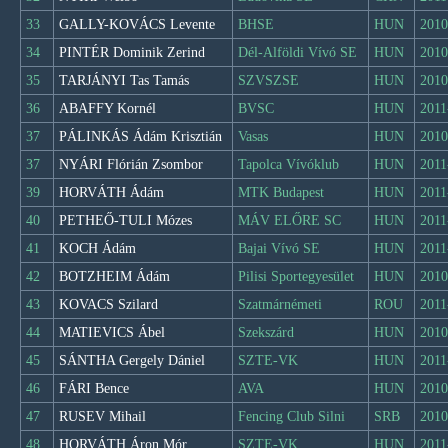
33
GALLY-KOVÁCS Levente
BHSE
HUN
2010
34
PINTÉR Dominik Zerind
Dél-Alföldi Vívó SE
HUN
2010
35
TARJÁNYI Tas Tamás
SZVSZSE
HUN
2010
36
ABAFFY Kornél
BVSC
HUN
2011
37
PÁLINKÁS Ádám Krisztián
Vasas
HUN
2010
37
NYÁRI Flórián Zsombor
Tapolca Vívóklub
HUN
2011
39
HORVÁTH Ádám
MTK Budapest
HUN
2011
40
PETHEŐ-TULI Mózes
MÁV ELŐRE SC
HUN
2011
41
KOCH Ádám
Bajai Vívó SE
HUN
2011
42
BOTZHEIM Ádám
Pilisi Sportegyesület
HUN
2010
43
KOVACS Szilard
Szatmárnémeti
ROU
2011
44
MATIEVICS Ábel
Szekszárd
HUN
2010
45
SÁNTHA Gergely Dániel
SZTE-VK
HUN
2011
46
FÁRI Bence
AVA
HUN
2010
47
RUSEV Mihail
Fencing Club Silni
SRB
2010
48
HORVÁTH Áron Mór
SZTE-VK
HUN
2011