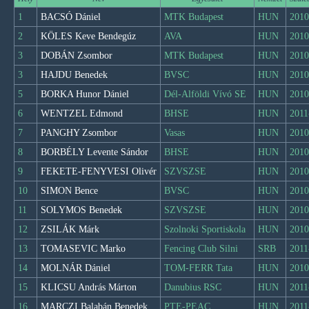
1
BACSÓ Dániel
MTK Budapest
HUN
2010
2
KÖLES Keve Bendegúz
AVA
HUN
2010
3
DOBÁN Zsombor
MTK Budapest
HUN
2010
3
HAJDU Benedek
BVSC
HUN
2010
5
BORKA Hunor Dániel
Dél-Alföldi Vívó SE
HUN
2010
6
WENTZEL Edmond
BHSE
HUN
2011
7
PANGHY Zsombor
Vasas
HUN
2010
8
BORBÉLY Levente Sándor
BHSE
HUN
2010
9
FEKETE-FENYVESI Olivér
SZVSZSE
HUN
2010
10
SIMON Bence
BVSC
HUN
2010
11
SOLYMOS Benedek
SZVSZSE
HUN
2010
12
ZSILÁK Márk
Szolnoki Sportiskola
HUN
2010
13
TOMASEVIC Marko
Fencing Club Silni
SRB
2011
14
MOLNÁR Dániel
TOM-FERR Tata
HUN
2010
15
KLICSU András Márton
Danubius RSC
HUN
2011
16
MARCZI Balabán Benedek
PTE-PEAC
HUN
2011