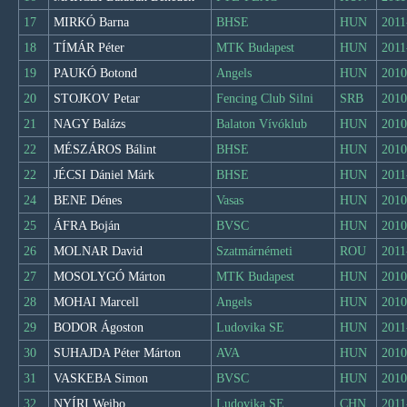
17
MIRKÓ Barna
BHSE
HUN
2011
18
TÍMÁR Péter
MTK Budapest
HUN
2011
19
PAUKÓ Botond
Angels
HUN
2010
20
STOJKOV Petar
Fencing Club Silni
SRB
2010
21
NAGY Balázs
Balaton Vívóklub
HUN
2010
22
MÉSZÁROS Bálint
BHSE
HUN
2010
22
JÉCSI Dániel Márk
BHSE
HUN
2011
24
BENE Dénes
Vasas
HUN
2010
25
ÁFRA Boján
BVSC
HUN
2010
26
MOLNAR David
Szatmárnémeti
ROU
2011
27
MOSOLYGÓ Márton
MTK Budapest
HUN
2010
28
MOHAI Marcell
Angels
HUN
2010
29
BODOR Ágoston
Ludovika SE
HUN
2011
30
SUHAJDA Péter Márton
AVA
HUN
2010
31
VASKEBA Simon
BVSC
HUN
2010
32
NYÍRI Weibo
Ludovika SE
CHN
2011