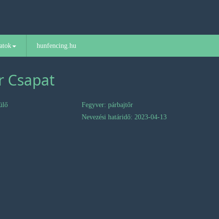
atok
hunfencing.hu
r Csapat
ülő
Fegyver: párbajtőr
Nevezési határidő: 2023-04-13