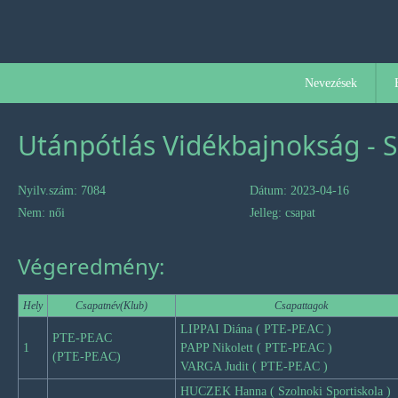
Nevezések
Utánpótlás Vidékbajnokság - S
Nyilv.szám: 7084
Dátum: 2023-04-16
Nem: női
Jelleg: csapat
Végeredmény:
Hely
Csapatnév(Klub)
Csapattagok
LIPPAI Diána ( PTE-PEAC )
PTE-PEAC
1
PAPP Nikolett ( PTE-PEAC )
(PTE-PEAC)
VARGA Judit ( PTE-PEAC )
HUCZEK Hanna ( Szolnoki Sportiskola )