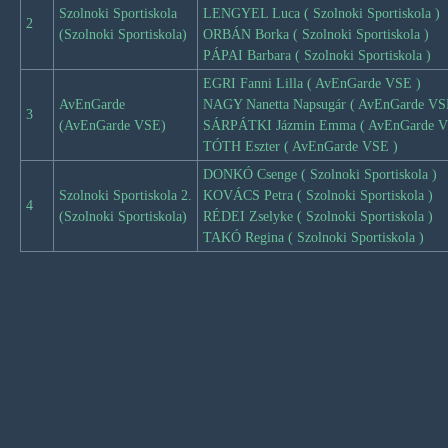
Szolnoki Sportiskola
LENGYEL Luca ( Szolnoki Sportiskola )
2
(Szolnoki Sportiskola)
ORBÁN Borka ( Szolnoki Sportiskola )
PÁPAI Barbara ( Szolnoki Sportiskola )
EGRI Fanni Lilla ( AvEnGarde VSE )
AvEnGarde
NAGY Nanetta Napsugár ( AvEnGarde VS
3
(AvEnGarde VSE)
SÁRPÁTKI Jázmin Emma ( AvEnGarde V
TÓTH Eszter ( AvEnGarde VSE )
DONKÓ Csenge ( Szolnoki Sportiskola )
Szolnoki Sportiskola 2.
KOVÁCS Petra ( Szolnoki Sportiskola )
4
(Szolnoki Sportiskola)
RÉDEI Zselyke ( Szolnoki Sportiskola )
TAKÓ Regina ( Szolnoki Sportiskola )