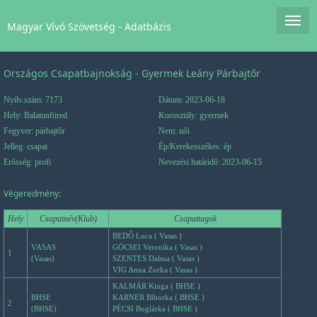
Magyar Vívó Szövetség - Adatbázis
Országos Csapatbajnokság - Gyermek Leány Párbajtőr
Nyilv.szám: 7173
Dátum: 2023-06-18
Hely: Balatonfüred
Korosztály: gyermek
Fegyver: párbajtőr
Nem: női
Jelleg: csapat
Ép/Kerekesszékes: ép
Erősség: profi
Nevezési határidő: 2023-06-15
Végeredmény:
Hely
Csapatnév(Klub)
Csapattagok
BEDŐ Luca ( Vasas )
VASAS
GÖCSEI Veronika ( Vasas )
1
(Vasas)
SZENTES Dalma ( Vasas )
VIG Anna Zorka ( Vasas )
KALMÁR Kinga ( BHSE )
BHSE
KARNER Bíborka ( BHSE )
2
(BHSE)
PÉCSI Boglárka ( BHSE )