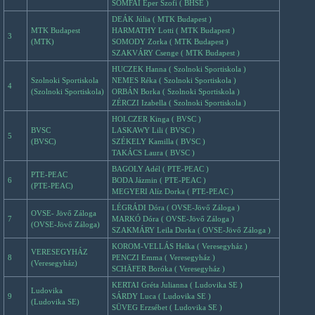
SOMFAI Eper Szofi ( BHSE )
DEÁK Júlia ( MTK Budapest )
MTK Budapest
HARMATHY Lotti ( MTK Budapest )
3
(MTK)
SOMODY Zorka ( MTK Budapest )
SZAKVÁRY Csenge ( MTK Budapest )
HUCZEK Hanna ( Szolnoki Sportiskola )
Szolnoki Sportiskola
NEMES Réka ( Szolnoki Sportiskola )
4
(Szolnoki Sportiskola)
ORBÁN Borka ( Szolnoki Sportiskola )
ZÉRCZI Izabella ( Szolnoki Sportiskola )
HOLCZER Kinga ( BVSC )
BVSC
LASKAWY Lili ( BVSC )
5
(BVSC)
SZÉKELY Kamilla ( BVSC )
TAKÁCS Laura ( BVSC )
BAGOLY Adél ( PTE-PEAC )
PTE-PEAC
6
BODA Jázmin ( PTE-PEAC )
(PTE-PEAC)
MEGYERI Alíz Dorka ( PTE-PEAC )
LÉGRÁDI Dóra ( OVSE-Jövő Záloga )
OVSE- Jövő Záloga
7
MARKÓ Dóra ( OVSE-Jövő Záloga )
(OVSE-Jövő Záloga)
SZAKMÁRY Leila Dorka ( OVSE-Jövő Záloga )
KOROM-VELLÁS Helka ( Veresegyház )
VERESEGYHÁZ
8
PENCZI Emma ( Veresegyház )
(Veresegyház)
SCHÄFER Boróka ( Veresegyház )
KERTAI Gréta Julianna ( Ludovika SE )
Ludovika
9
SÁRDY Luca ( Ludovika SE )
(Ludovika SE)
SÜVEG Erzsébet ( Ludovika SE )