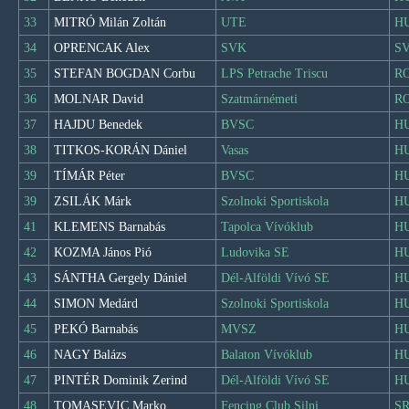
33
MITRÓ Milán Zoltán
UTE
H
34
OPRENCAK Alex
SVK
S
35
STEFAN BOGDAN Corbu
LPS Petrache Triscu
R
36
MOLNAR David
Szatmárnémeti
R
37
HAJDU Benedek
BVSC
H
38
TITKOS-KORÁN Dániel
Vasas
H
39
TÍMÁR Péter
BVSC
H
39
ZSILÁK Márk
Szolnoki Sportiskola
H
41
KLEMENS Barnabás
Tapolca Vívóklub
H
42
KOZMA János Pió
Ludovika SE
H
43
SÁNTHA Gergely Dániel
Dél-Alföldi Vívó SE
H
44
SIMON Medárd
Szolnoki Sportiskola
H
45
PEKÓ Barnabás
MVSZ
H
46
NAGY Balázs
Balaton Vívóklub
H
47
PINTÉR Dominik Zerind
Dél-Alföldi Vívó SE
H
48
TOMASEVIC Marko
Fencing Club Silni
S