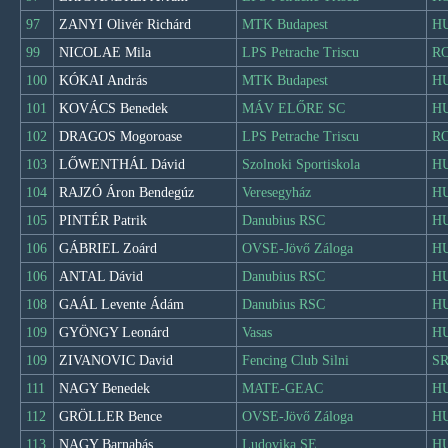
97
ZANYI Olivér Richárd
MTK Budapest
H
99
NICOLAE Mila
LPS Petrache Triscu
R
100
KÓKAI András
MTK Budapest
H
101
KOVÁCS Benedek
MÁV ELŐRE SC
H
102
DRAGOS Mogoroase
LPS Petrache Triscu
R
103
LŐWENTHÁL Dávid
Szolnoki Sportiskola
H
104
RAJZÓ Áron Bendegúz
Veresegyház
H
105
PINTÉR Patrik
Danubius RSC
H
106
GÁBRIEL Zoárd
OVSE-Jövő Záloga
H
106
ANTAL Dávid
Danubius RSC
H
108
GAÁL Levente Ádám
Danubius RSC
H
109
GYÖNGY Leonárd
Vasas
H
109
ZIVANOVIC David
Fencing Club Silni
S
111
NAGY Benedek
MATE-GEAC
H
112
GRÖLLER Bence
OVSE-Jövő Záloga
H
113
NAGY Barnabás
Ludovika SE
H