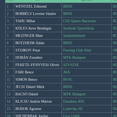
1
WENTZEL Edmond
BHSE
H
2
BORBÉLY Levente Sándor
BHSE
H
3
TAHU Mihai
CSS Quarto Bucuresti
R
3
KÖLES Keve Bendegúz
Szolnoki Sportiskola
H
5
MEZINGER Mate
Szatmárnémeti
R
6
BOTZHEIM Ádám
BHSE
H
7
STOJKOV Petar
Fencing Club Silni
S
8
DOBÁN Zsombor
MTK Budapest
H
9
FEKETE-FENYVESI Olivér
SZVSZSE
H
9
FÁRI Bence
AVA
H
11
SIMON Bence
BVSC
H
12
JÉCSI Dániel Márk
BHSE
H
13
BACSÓ Dániel
MTK Budapest
H
14
KLICSU András Márton
Danubius RSC
H
15
BODOR Ágoston
Ludovika SE
H
16
SHCHERBAK Jordan
Graz UWK
A