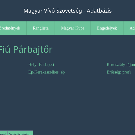
Magyar Vívó Szövetség - Adatbázis
Eredmények
Ranglista
Magyar Kupa
Engedélyek
Ad
 Fiú Párbajtőr
Hely: Budapest
Korosztály: újo
Ép/Kerekesszékes: ép
Erősség: profi
mzet
Születési dátum