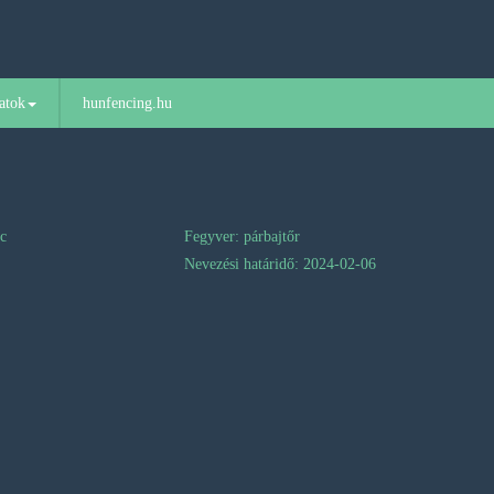
atok
hunfencing.hu
nc
Fegyver: párbajtőr
Nevezési határidő: 2024-02-06