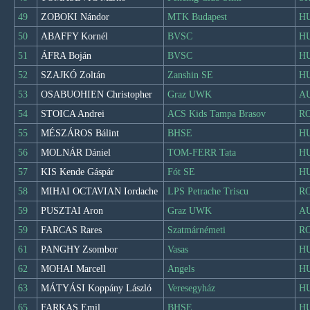
49
ZOBOKI Nándor
MTK Budapest
H
50
ABAFFY Kornél
BVSC
H
51
ÁFRA Boján
BVSC
H
52
SZAJKÓ Zoltán
Zanshin SE
H
53
OSABUOHIEN Christopher
Graz UWK
A
54
STOICA Andrei
ACS Kids Tampa Brasov
R
55
MÉSZÁROS Bálint
BHSE
H
56
MOLNÁR Dániel
TOM-FERR Tata
H
57
KIS Kende Gáspár
Fót SE
H
58
MIHAI OCTAVIAN Iordache
LPS Petrache Triscu
R
59
PUSZTAI Aron
Graz UWK
A
59
FARCAS Rares
Szatmárnémeti
R
61
PANGHY Zsombor
Vasas
H
62
MOHAI Marcell
Angels
H
63
MÁTYÁSI Koppány László
Veresegyház
H
65
FARKAS Emil
BHSE
H