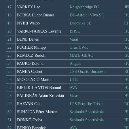
17
VARKEY Leo
Knightsbridge FC
JP
18
BORKA Hunor Dániel
Dél-Alföldi Vívó SE
H
19
NYÍRI Weibo
Ludovika SE
C
20
VARRÓ-FARKAS Levente
BHSE
H
21
BENE Dénes
Vasas
H
22
PUCHER Philipp
Graz UWK
A
23
REMECZ Rudolf
MATE-GEAC
H
24
PAUKÓ Botond
Angels
H
25
PANEA Codrut
CSS Quarto Bucuresti
R
26
MOSOLYGÓ Márton
UTE
H
27
BJELIK-LANTOS Botond
AVA
H
28
PÁLINKÁS Ádám Krisztián
Vasas
H
29
RAZVAN Caia
LPS Petrache Triscu
R
30
SUHAJDA Péter Márton
Szolnoki Sportiskola
H
31
DONKÓ Csaba
Szolnoki Sportiskola
H
32
BENKŐ Benedek
AVA
H