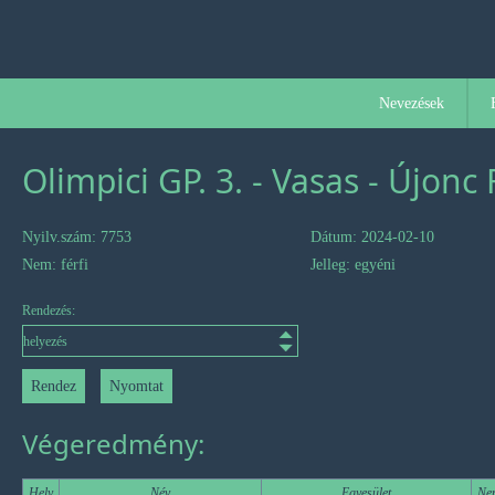
Nevezések
Olimpici GP. 3. - Vasas - Újonc
Nyilv.szám: 7753
Dátum: 2024-02-10
Nem: férfi
Jelleg: egyéni
Rendezés:
Végeredmény:
Hely
Név
Egyesület
Ne