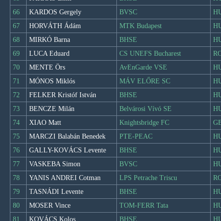
66
KARDOS Gergely
BVSC
H
67
HORVÁTH Ádám
MTK Budapest
H
68
MIRKÓ Barna
BHSE
H
69
LUCA Eduard
CS UNEFS Bucharest
R
70
MENTE Örs
AvEnGarde VSE
H
71
MÓNOS Miklós
MÁV ELŐRE SC
H
72
FELKER Kristóf István
BHSE
H
73
BENCZE Milán
Belvárosi Vívó SE
H
74
XIAO Matt
Knightsbridge FC
G
75
MARCZI Balabán Benedek
PTE-PEAC
H
76
GALLY-KOVÁCS Levente
BHSE
H
77
VASKEBA Simon
BVSC
H
78
YANIS ANDREI Cotman
LPS Petrache Triscu
R
79
TASNÁDI Levente
BHSE
H
80
MOSER Vince
TOM-FERR Tata
H
81
KOVÁCS Kolos
BHSE
H