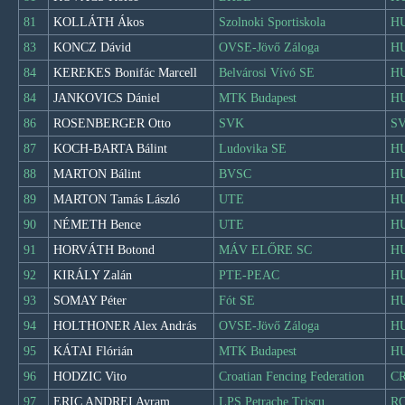
81
KOLLÁTH Ákos
Szolnoki Sportiskola
H
83
KONCZ Dávid
OVSE-Jövő Záloga
H
84
KEREKES Bonifác Marcell
Belvárosi Vívó SE
H
84
JANKOVICS Dániel
MTK Budapest
H
86
ROSENBERGER Otto
SVK
S
87
KOCH-BARTA Bálint
Ludovika SE
H
88
MARTON Bálint
BVSC
H
89
MARTON Tamás László
UTE
H
90
NÉMETH Bence
UTE
H
91
HORVÁTH Botond
MÁV ELŐRE SC
H
92
KIRÁLY Zalán
PTE-PEAC
H
93
SOMAY Péter
Fót SE
H
94
HOLTHONER Alex András
OVSE-Jövő Záloga
H
95
KÁTAI Flórián
MTK Budapest
H
96
HODZIC Vito
Croatian Fencing Federation
C
97
ERIC ANDREI Avram
LPS Petrache Triscu
R