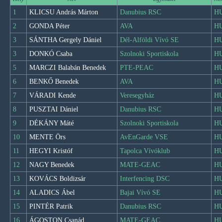
1
KLICSU András Márton
Danubius RSC
H
2
GONDA Péter
AVA
H
3
SÁNTHA Gergely Dániel
Dél-Alföldi Vívó SE
H
3
DONKÓ Csaba
Szolnoki Sportiskola
H
5
MARCZI Balabán Benedek
PTE-PEAC
H
6
BENKŐ Benedek
AVA
H
7
VÁRADI Kende
Veresegyház
H
8
PUSZTAI Dániel
Danubius RSC
H
9
DÉKÁNY Máté
Szolnoki Sportiskola
H
10
MENTE Örs
AvEnGarde VSE
H
11
HEGYI Kristóf
Tapolca Vívóklub
H
12
NAGY Benedek
MATE-GEAC
H
13
KOVÁCS Boldizsár
Interfencing DSC
H
14
ALADICS Ábel
Bajai Vívó SE
H
15
PINTÉR Patrik
Danubius RSC
H
16
ÁGOSTON Csanád
MATE-GEAC
H