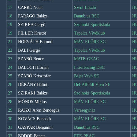
17
CARRÉ Noah
Szent László
H
18
FARAGÓ Balázs
Danubius RSC
H
19
SZIKRA Gergő
Szolnoki Sportiskola
H
19
PILLER Kristóf
Tapolca Vívóklub
H
21
HORVÁTH Botond
MÁV ELŐRE SC
H
22
BALI Gergő
Tapolca Vívóklub
H
23
SZABÓ Bence
MATE-GEAC
H
24
BALOGH Lóránt
Interfencing DSC
H
25
SZABÓ Krisztofer
Bajai Vívó SE
H
26
DÉKÁNY Bálint
Dél-Alföldi Vívó SE
H
27
SZIRÁKI Balázs
Szolnoki Sportiskola
H
28
MÓNOS Miklós
MÁV ELŐRE SC
H
29
RAJZÓ Áron Bendegúz
Veresegyház
H
30
KOVÁCS Benedek
MÁV ELŐRE SC
H
31
GÁSPÁR Benjamin
Danubius RSC
H
32
BODOR Benett
PTE-PEAC
H