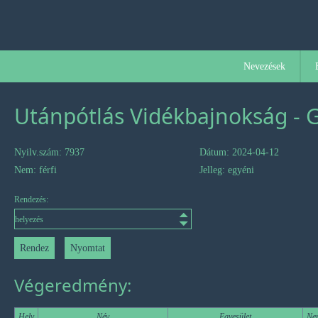
Nevezések
Utánpótlás Vidékbajnokság - 
Nyilv.szám: 7937
Dátum: 2024-04-12
Nem: férfi
Jelleg: egyéni
Rendezés:
Végeredmény:
Hely
Név
Egyesület
Ne