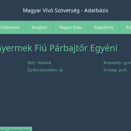
Magyar Vívó Szövetség - Adatbázis
Eredmények
Ranglista
Magyar Kupa
Engedélyek
Ad
Gyermek Fiú Párbajtőr Egyéni
Hely: Szolnok
Korosztály: gye
Ép/Kerekesszékes: ép
Erősség: profi
mzet
Születési dátum