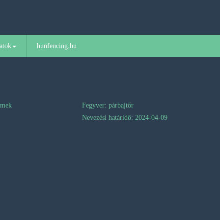
atok
hunfencing.hu
rmek
Fegyver: párbajtőr
Nevezési határidő: 2024-04-09