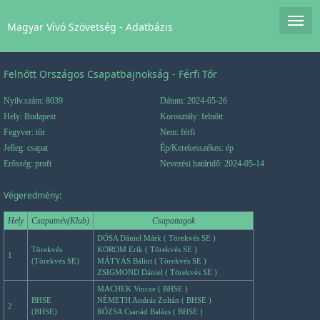
Magyar Vívó Szövetség - Adatbázis
Felnőtt Országos Csapatbajnokság - Férfi Tőr
Nyilv.szám: 8039
Dátum: 2024-05-26
Hely: Budapest
Korosztály: felnőtt
Fegyver: tőr
Nem: férfi
Jelleg: csapat
Ép/Kerekesszékes: ép
Erősség: profi
Nevezési határidő: 2024-05-14
Végeredmény:
Hely
Csapatnév(Klub)
Csapattagok
DÓSA Dániel Márk ( Törekvés SE )
Törekvés
KOROM Erik ( Törekvés SE )
1
(Törekvés SE)
MÁTYÁS Bálint ( Törekvés SE )
ZSIGMOND Dániel ( Törekvés SE )
MACHEK Vincze ( BHSE )
BHSE
NÉMETH András Zoltán ( BHSE )
2
(BHSE)
RÓZSA Csanád Balázs ( BHSE )