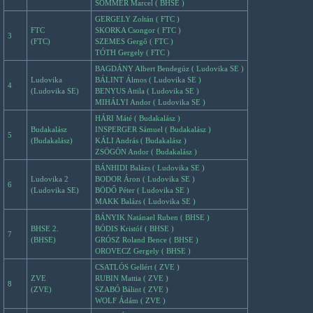
SOMMER Marcel ( BHSE )
GERGELY Zoltán ( FTC )
FTC
SKORKA Csongor ( FTC )
3
(FTC)
SZEMES Gergő ( FTC )
TÓTH Gergely ( FTC )
BAGDÁNY Albert Bendegúz ( Ludovika SE )
Ludovika
BÁLINT Álmos ( Ludovika SE )
4
(Ludovika SE)
BENYUS Attila ( Ludovika SE )
MIHÁLYI Andor ( Ludovika SE )
HÁRI Máté ( Budakalász )
Budakalász
INSPERGER Sámuel ( Budakalász )
5
(Budakalász)
KÁLI András ( Budakalász )
ZSÖGÖN Andor ( Budakalász )
BÁNHIDI Balázs ( Ludovika SE )
Ludovika 2
BODOR Áron ( Ludovika SE )
6
(Ludovika SE)
BÖDŐ Péter ( Ludovika SE )
MAKK Balázs ( Ludovika SE )
BÁNYIK Natánael Ruben ( BHSE )
BHSE 2.
BÓDIS Kristóf ( BHSE )
7
(BHSE)
GRÓSZ Roland Bence ( BHSE )
OROVECZ Gergely ( BHSE )
CSATLÓS Gellért ( ZVE )
ZVE
RUBIN Mattia ( ZVE )
8
(ZVE)
SZABÓ Bálint ( ZVE )
WOLF Ádám ( ZVE )