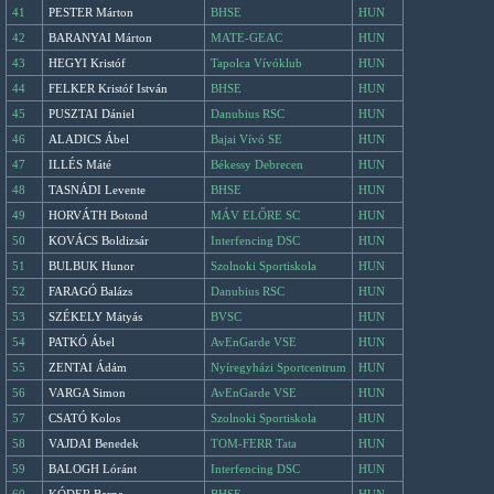
41
PESTER Márton
BHSE
HUN
42
BARANYAI Márton
MATE-GEAC
HUN
43
HEGYI Kristóf
Tapolca Vívóklub
HUN
44
FELKER Kristóf István
BHSE
HUN
45
PUSZTAI Dániel
Danubius RSC
HUN
46
ALADICS Ábel
Bajai Vívó SE
HUN
47
ILLÉS Máté
Békessy Debrecen
HUN
48
TASNÁDI Levente
BHSE
HUN
49
HORVÁTH Botond
MÁV ELŐRE SC
HUN
50
KOVÁCS Boldizsár
Interfencing DSC
HUN
51
BULBUK Hunor
Szolnoki Sportiskola
HUN
52
FARAGÓ Balázs
Danubius RSC
HUN
53
SZÉKELY Mátyás
BVSC
HUN
54
PATKÓ Ábel
AvEnGarde VSE
HUN
55
ZENTAI Ádám
Nyíregyházi Sportcentrum
HUN
56
VARGA Simon
AvEnGarde VSE
HUN
57
CSATÓ Kolos
Szolnoki Sportiskola
HUN
58
VAJDAI Benedek
TOM-FERR Tata
HUN
59
BALOGH Lóránt
Interfencing DSC
HUN