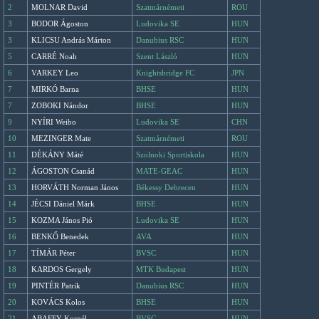
2
MOLNAR David
Szatmárnémeti
ROU
3
BODOR Ágoston
Ludovika SE
HUN
3
KLICSU András Márton
Danubius RSC
HUN
5
CARRÉ Noah
Szent László
HUN
6
VARKEY Leo
Knightsbridge FC
JPN
7
MIRKÓ Barna
BHSE
HUN
7
ZOBOKI Nándor
BHSE
HUN
9
NYÍRI Weibo
Ludovika SE
CHN
10
MEZINGER Mate
Szatmárnémeti
ROU
11
DÉKÁNY Máté
Szolnoki Sportiskola
HUN
12
ÁGOSTON Csanád
MATE-GEAC
HUN
13
HORVÁTH Norman János
Békessy Debrecen
HUN
14
JÉCSI Dániel Márk
BHSE
HUN
15
KOZMA János Pió
Ludovika SE
HUN
16
BENKŐ Benedek
AVA
HUN
17
TÍMÁR Péter
BVSC
HUN
18
KARDOS Gergely
MTK Budapest
HUN
19
PINTÉR Patrik
Danubius RSC
HUN
20
KOVÁCS Kolos
BHSE
HUN
21
ABAFFY Kornél
BVSC
HUN