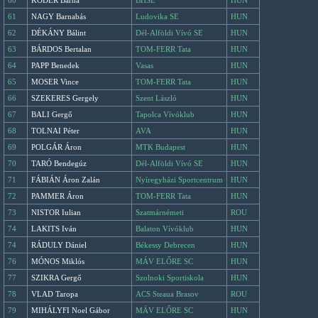
60
KÓDER Barna
BHSE
HUN
61
NAGY Barnabás
Ludovika SE
HUN
62
DÉKÁNY Bálint
Dél-Alföldi Vívó SE
HUN
63
BÁRDOS Bertalan
TOM-FERR Tata
HUN
64
PAPP Benedek
Vasas
HUN
65
MOSER Vince
TOM-FERR Tata
HUN
66
SZEKERES Gergely
Szent László
HUN
67
BALI Gergő
Tapolca Vívóklub
HUN
68
TOLNAI Péter
AVA
HUN
69
POLGÁR Áron
MTK Budapest
HUN
70
TARÓ Bendegúz
Dél-Alföldi Vívó SE
HUN
71
FÁBIÁN Áron Zalán
Nyíregyházi Sportcentrum
HUN
72
PAMMER Áron
TOM-FERR Tata
HUN
73
NISTOR Iulian
Szatmárnémeti
ROU
74
LAKITS Iván
Balaton Vívóklub
HUN
74
RÁDULY Dániel
Békessy Debrecen
HUN
76
MÓNOS Miklós
MÁV ELŐRE SC
HUN
77
SZIKRA Gergő
Szolnoki Sportiskola
HUN
78
VLAD Taropa
ACS Steaua Brasov
ROU
79
MIHÁLYFI Noel Gábor
MÁV ELŐRE SC
HUN