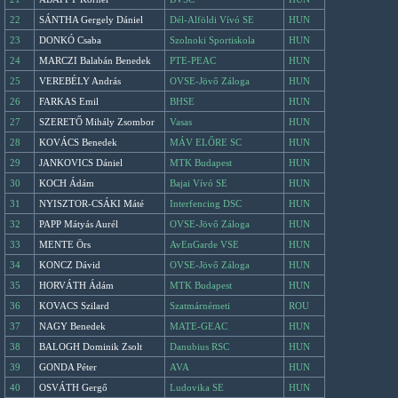
22
SÁNTHA Gergely Dániel
Dél-Alföldi Vívó SE
HUN
23
DONKÓ Csaba
Szolnoki Sportiskola
HUN
24
MARCZI Balabán Benedek
PTE-PEAC
HUN
25
VEREBÉLY András
OVSE-Jövő Záloga
HUN
26
FARKAS Emil
BHSE
HUN
27
SZERETŐ Mihály Zsombor
Vasas
HUN
28
KOVÁCS Benedek
MÁV ELŐRE SC
HUN
29
JANKOVICS Dániel
MTK Budapest
HUN
30
KOCH Ádám
Bajai Vívó SE
HUN
31
NYISZTOR-CSÁKI Máté
Interfencing DSC
HUN
32
PAPP Mátyás Aurél
OVSE-Jövő Záloga
HUN
33
MENTE Örs
AvEnGarde VSE
HUN
34
KONCZ Dávid
OVSE-Jövő Záloga
HUN
35
HORVÁTH Ádám
MTK Budapest
HUN
36
KOVACS Szilard
Szatmárnémeti
ROU
37
NAGY Benedek
MATE-GEAC
HUN
38
BALOGH Dominik Zsolt
Danubius RSC
HUN
39
GONDA Péter
AVA
HUN
40
OSVÁTH Gergő
Ludovika SE
HUN