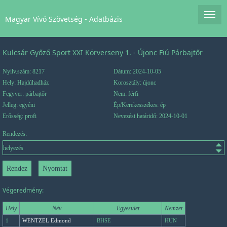
Magyar Vívó Szövetség - Adatbázis
Kulcsár Győző Sport XXI Körverseny 1. - Újonc Fiú Párbajtőr
Nyilv.szám: 8217
Dátum: 2024-10-05
Hely: Hajdúhadház
Korosztály: újonc
Fegyver: párbajtőr
Nem: férfi
Jelleg: egyéni
Ép/Kerekesszékes: ép
Erősség: profi
Nevezési határidő: 2024-10-01
Rendezés:
Végeredmény:
Hely
Név
Egyesület
Nemzet
1
WENTZEL Edmond
BHSE
HUN