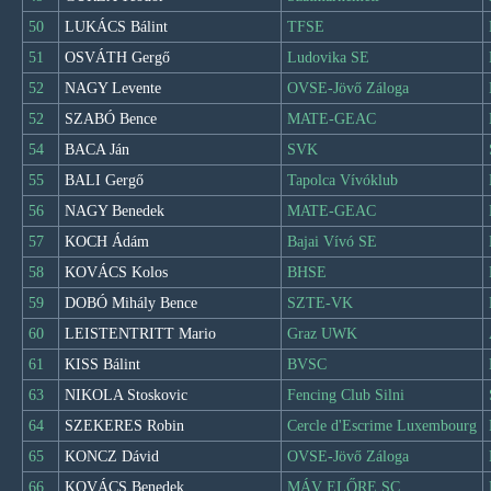
50
LUKÁCS Bálint
TFSE
51
OSVÁTH Gergő
Ludovika SE
52
NAGY Levente
OVSE-Jövő Záloga
52
SZABÓ Bence
MATE-GEAC
54
BACA Ján
SVK
55
BALI Gergő
Tapolca Vívóklub
56
NAGY Benedek
MATE-GEAC
57
KOCH Ádám
Bajai Vívó SE
58
KOVÁCS Kolos
BHSE
59
DOBÓ Mihály Bence
SZTE-VK
60
LEISTENTRITT Mario
Graz UWK
61
KISS Bálint
BVSC
63
NIKOLA Stoskovic
Fencing Club Silni
64
SZEKERES Robin
Cercle d'Escrime Luxembourg
65
KONCZ Dávid
OVSE-Jövő Záloga
66
KOVÁCS Benedek
MÁV ELŐRE SC