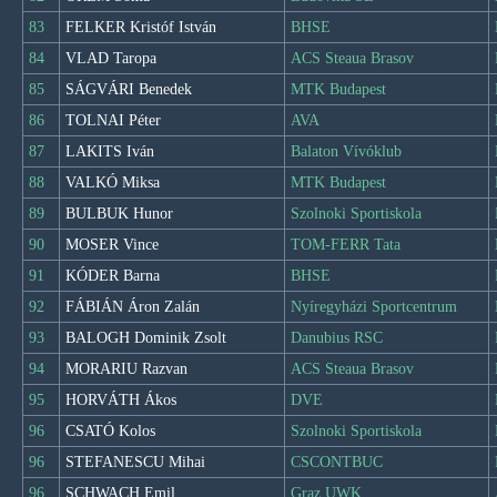
83
FELKER Kristóf István
BHSE
84
VLAD Taropa
ACS Steaua Brasov
85
SÁGVÁRI Benedek
MTK Budapest
86
TOLNAI Péter
AVA
87
LAKITS Iván
Balaton Vívóklub
88
VALKÓ Miksa
MTK Budapest
89
BULBUK Hunor
Szolnoki Sportiskola
90
MOSER Vince
TOM-FERR Tata
91
KÓDER Barna
BHSE
92
FÁBIÁN Áron Zalán
Nyíregyházi Sportcentrum
93
BALOGH Dominik Zsolt
Danubius RSC
94
MORARIU Razvan
ACS Steaua Brasov
95
HORVÁTH Ákos
DVE
96
CSATÓ Kolos
Szolnoki Sportiskola
96
STEFANESCU Mihai
CSCONTBUC
96
SCHWACH Emil
Graz UWK