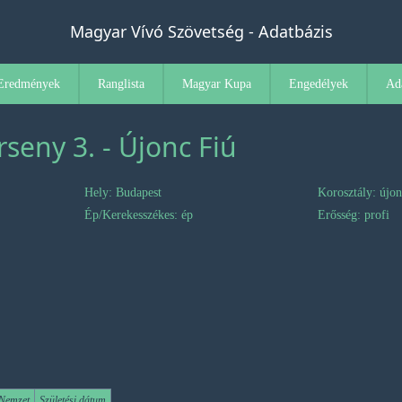
Magyar Vívó Szövetség - Adatbázis
Eredmények
Ranglista
Magyar Kupa
Engedélyek
Ad
seny 3. - Újonc Fiú
Hely: Budapest
Korosztály: újo
Ép/Kerekesszékes: ép
Erősség: profi
Nemzet
Születési dátum