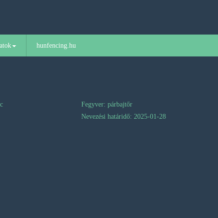
atok
hunfencing.hu
nc
Fegyver: párbajtőr
Nevezési határidő: 2025-01-28