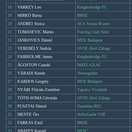
18
VARKEY Leo
Knightsbridge FC
19
MIRKÓ Barna
BHSE
20
ANDREI Stoica
ACS Steaua Brasov
21
TOMASEVIC Marko
Fencing Club Silni
21
JANKOVICS Dániel
MTK Budapest
23
VEREBÉLY András
OVSE-Jövő Záloga
24
FAIRHOLME James
Knightsbridge FC
25
ÁGOSTON Csanád
MATE-GEAC
26
VÁRADI Kende
Veresegyház
27
KARDOS Gergely
MTK Budapest
28
NYÁRI Flórián Zsombor
Tapolca Vívóklub
29
TÓTH-SOMA Góvinda
OVSE-Jövő Záloga
30
PUSZTAI Dániel
Danubius RSC
31
MENTE Örs
AvEnGarde VSE
32
FARKAS Emil
BHSE
33
ABAFFY Kornél
BVSC