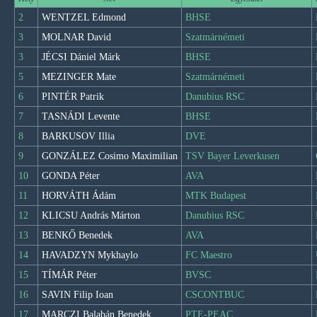
2
WENTZEL Edmond
BHSE
3
MOLNAR David
Szatmárnémeti
3
JÉCSI Dániel Márk
BHSE
5
MEZINGER Mate
Szatmárnémeti
6
PINTÉR Patrik
Danubius RSC
7
TASNÁDI Levente
BHSE
8
BARKUSOV Illia
DVE
9
GONZÁLEZ Cosimo Maximilian
TSV Bayer Leverkusen
10
GONDA Péter
AVA
11
HORVÁTH Ádám
MTK Budapest
12
KLICSU András Márton
Danubius RSC
13
BENKŐ Benedek
AVA
14
HAVADZYN Mykhaylo
FC Maestro
15
TÍMÁR Péter
BVSC
16
SAVIN Filip Ioan
CSCONTBUC
17
MARCZI Balabán Benedek
PTE-PEAC