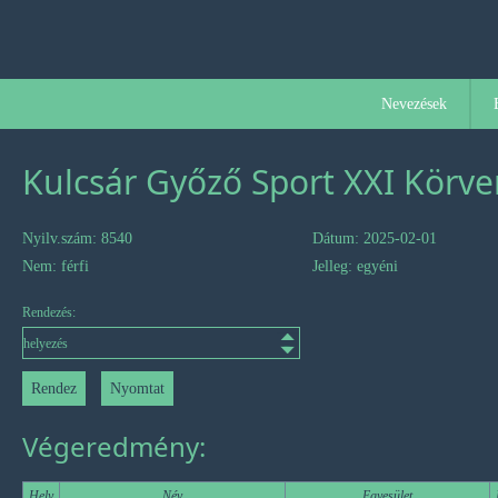
Nevezések
Kulcsár Győző Sport XXI Körver
Nyilv.szám: 8540
Dátum: 2025-02-01
Nem: férfi
Jelleg: egyéni
Rendezés:
Végeredmény:
Hely
Név
Egyesület