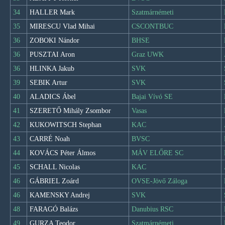
34
HALLER Mark
Szatmárnémeti
35
MIRESCU Vlad Mihai
CSCONTBUC
36
ZOBOKI Nándor
BHSE
36
PUSZTAI Aron
Graz UWK
36
HLINKA Jakub
SVK
39
SEBIK Artur
SVK
40
ALADICS Ábel
Bajai Vívó SE
41
SZERETŐ Mihály Zsombor
Vasas
42
KUKOWITSCH Stephan
KAC
43
CARRÉ Noah
BVSC
44
KOVÁCS Péter Álmos
MÁV ELŐRE SC
45
SCHALL Nicolas
KAC
46
GÁBRIEL Zoárd
OVSE-Jövő Záloga
46
KAMENSKY Andrej
SVK
48
FARAGÓ Balázs
Danubius RSC
49
GURZA Teodor
Szatmárnémeti