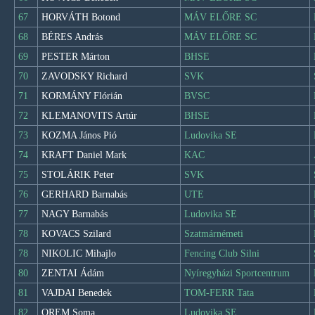
67
HORVÁTH Botond
MÁV ELŐRE SC
68
BÉRES András
MÁV ELŐRE SC
69
PESTER Márton
BHSE
70
ZAVODSKY Richard
SVK
71
KORMÁNY Flórián
BVSC
72
KLEMANOVITS Artúr
BHSE
73
KOZMA János Pió
Ludovika SE
74
KRAFT Daniel Mark
KAC
75
STOLÁRIK Peter
SVK
76
GERHARD Barnabás
UTE
77
NAGY Barnabás
Ludovika SE
78
KOVACS Szilard
Szatmárnémeti
78
NIKOLIC Mihajlo
Fencing Club Silni
80
ZENTAI Ádám
Nyíregyházi Sportcentrum
81
VAJDAI Benedek
TOM-FERR Tata
82
OREM Soma
Ludovika SE