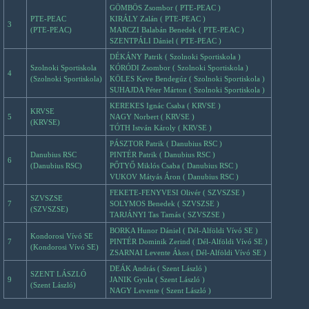
GÖMBÖS Zsombor ( PTE-PEAC )
PTE-PEAC
KIRÁLY Zalán ( PTE-PEAC )
3
(PTE-PEAC)
MARCZI Balabán Benedek ( PTE-PEAC )
SZENTPÁLI Dániel ( PTE-PEAC )
DÉKÁNY Patrik ( Szolnoki Sportiskola )
Szolnoki Sportiskola
KÓRÓDI Zsombor ( Szolnoki Sportiskola )
4
(Szolnoki Sportiskola)
KÖLES Keve Bendegúz ( Szolnoki Sportiskola )
SUHAJDA Péter Márton ( Szolnoki Sportiskola )
KEREKES Ignác Csaba ( KRVSE )
KRVSE
5
NAGY Norbert ( KRVSE )
(KRVSE)
TÓTH István Károly ( KRVSE )
PÁSZTOR Patrik ( Danubius RSC )
Danubius RSC
PINTÉR Patrik ( Danubius RSC )
6
(Danubius RSC)
PŐTYŐ Miklós Csaba ( Danubius RSC )
VUKOV Mátyás Áron ( Danubius RSC )
FEKETE-FENYVESI Olivér ( SZVSZSE )
SZVSZSE
7
SOLYMOS Benedek ( SZVSZSE )
(SZVSZSE)
TARJÁNYI Tas Tamás ( SZVSZSE )
BORKA Hunor Dániel ( Dél-Alföldi Vívó SE )
Kondorosi Vívó SE
7
PINTÉR Dominik Zerind ( Dél-Alföldi Vívó SE )
(Kondorosi Vívó SE)
ZSARNAI Levente Ákos ( Dél-Alföldi Vívó SE )
DEÁK András ( Szent László )
SZENT LÁSZLÓ
9
JANIK Gyula ( Szent László )
(Szent László)
NAGY Levente ( Szent László )