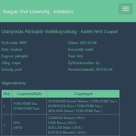
Magyar Vívó Szövetség - Adatbázis
Utánpótlás Párbajtőr Vidékbajnokság - Kadét Férfi Csapat
Nyilv.szám: 8695
Dátum: 2025-03-08
Hely: Szolnok
Korosztály: kadét
Fegyver: párbajtőr
Nem: férfi
Jelleg: csapat
Ép/Kerekesszékes: ép
Erősség: profi
Nevezési határidő: 2025-03-04
Végeredmény:
Hely
Csapatnév(Klub)
Csapattagok
JUSTMANN Kristóf Márton ( TOM-FERR Tata )
TOM-FERR Tata
1
KUBINGER Ákos ( TOM-FERR Tata )
(TOM-FERR Tata)
MOLNÁR Dániel ( TOM-FERR Tata )
CSARNAI Roland ( AVA )
AVA
FÁRI Bence ( AVA )
2
(AVA)
KOLLÁR Milán ( AVA )
KOVÁCS Benedek ( AVA )