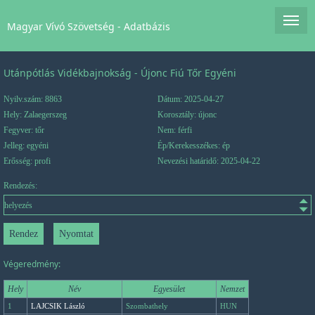
Magyar Vívó Szövetség - Adatbázis
Utánpótlás Vidékbajnokság - Újonc Fiú Tőr Egyéni
Nyilv.szám: 8863
Dátum: 2025-04-27
Hely: Zalaegerszeg
Korosztály: újonc
Fegyver: tőr
Nem: férfi
Jelleg: egyéni
Ép/Kerekesszékes: ép
Erősség: profi
Nevezési határidő: 2025-04-22
Rendezés:
Végeredmény:
Hely
Név
Egyesület
Nemzet
1
LAJCSIK László
Szombathely
HUN