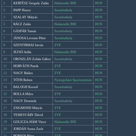
2
KERTÉSZ Gergely Zalán
Halásztelki BSE
HUN
3
PAPP Hunor
Szombathely
HUN
3
SZALAY Mátyás
Szombathely
HUN
5
RÁCZ Zalán
Halásztelki BSE
HUN
6
GÁSPÁR Tamás
Szombathely
HUN
7
JÁNOSA Levente Péter
Szombathely
HUN
8
SZENTIRMAI István
ZVE
HUN
9
JEZSÓ Atilla
Halásztelki BSE
HUN
10
OROSZLÁN Zoltán Gábor
Szombathely
HUN
11
HORVÁTH Patrik
ZVE
HUN
12
NAGY Balázs
ZVE
HUN
13
TÓTH Ruben
Nyíregyházi Sportcentrum
HUN
14
BALOGH Kornél
Szombathely
HUN
15
BOLLA Milos
ZVE
HUN
16
NAGY Dominik
Szombathely
HUN
17
ZSIGMOND Mátyás
ZVE
HUN
18
TEMESVÁRY Dávid
ZVE
HUN
19
GOLICZA-HÁM Vince
Halásztelki BSE
HUN
20
JORDÁN Soma Zsolt
ZVE
HUN
21
BORSOS Péter
ZVE
HUN