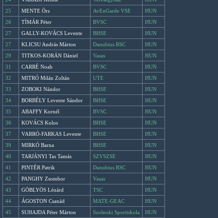
25
MENTE Örs
AvEnGarde VSE
HUN
26
TÍMÁR Péter
BVSC
HUN
27
GALLY-KOVÁCS Levente
BHSE
HUN
27
KLICSU András Márton
Danubius RSC
HUN
29
TITKOS-KORÁN Dániel
Vasas
HUN
31
CARRÉ Noah
BVSC
HUN
32
MITRÓ Milán Zoltán
UTE
HUN
33
ZOBOKI Nándor
BHSE
HUN
34
BORBÉLY Levente Sándor
BHSE
HUN
35
ABAFFY Kornél
BVSC
HUN
36
KOVÁCS Kolos
BHSE
HUN
37
VARRÓ-FARKAS Levente
BHSE
HUN
39
MIRKÓ Barna
BHSE
HUN
40
TARJÁNYI Tas Tamás
SZVSZSE
HUN
41
PINTÉR Patrik
Danubius RSC
HUN
42
PANGHY Zsombor
Vasas
HUN
43
GÖBLYÖS Lénárd
TSC
HUN
44
ÁGOSTON Csanád
MATE-GEAC
HUN
45
SUHAJDA Péter Márton
Szolnoki Sportiskola
HUN