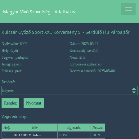
Magyar Vívó Szövetség - Adatbázis
Kulcsár Győző Sport XXI. Körverseny 5. - Serdülő Fiú Párbajtőr
Nyilv.szám: 8902
Dátum: 2025-05-11
Hely: Győr
Korosztály: serdülő
Fegyver: párbajtőr
Nem: férfi
Jelleg: egyéni
Ép/Kerekesszékes: ép
Erősség: profi
Nevezési határidő: 2025-05-06
Rendezés:
Végeredmény:
Hely
Név
Egyesület
Nemzet
2
BOTZHEIM Ádám
BHSE
HUN