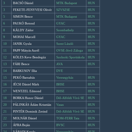
3
BACSÓ Dániel
MTK Budapest
HUN
3
FEKETE-FENYVESI Olivér
SZVSZSE
HUN
5
SIMON Bence
MTK Budapest
HUN
6
PAUKÓ Botond
GYAC
HUN
8
KÁLDY Zádor
Szombathely
HUN
9
MOHAI Marcell
GYAC
HUN
10
JANIK Gyula
Szent László
HUN
11
PAPP Mátyás Aurél
OVSE-Jövő Záloga
HUN
12
KÖLES Keve Bendegúz
Szolnoki Sportiskola
HUN
13
FÁRI Bence
AVA
HUN
14
BARKUSOV Illia
DVE
15
PEKÓ Barnabás
Veresegyház
HUN
16
JÉCSI Dániel Márk
BHSE
HUN
17
WENTZEL Edmond
BHSE
HUN
18
BORKA Hunor Dániel
Dél-Alföldi Vívó SE
HUN
20
PÁLINKÁS Ádám Krisztián
Vasas
HUN
21
PINTÉR Dominik Zerind
Dél-Alföldi Vívó SE
HUN
22
MOLNÁR Dániel
TOM-FERR Tata
HUN
23
ÁFRA Boján
BVSC
HUN
24
VÁRADI Kende
Veresegyház
HUN