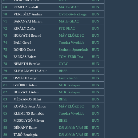
67
VASKEBA Simon
BVSC
HUN
68
REMECZ Rudolf
MATE-GEAC
HUN
70
VEREBÉLY András
OVSE-Jövő Záloga
HUN
71
BARANYAI Márton
MATE-GEAC
HUN
72
KIRÁLY Zalán
PTE-PEAC
HUN
73
HORVÁTH Botond
MÁV ELŐRE SC
HUN
74
BALI Gergő
Tapolca Vívóklub
HUN
75
DONKÓ Csaba
Szolnoki Sportiskola
HUN
76
FARKAS Balázs
TOM-FERR Tata
HUN
78
NÉMETH Bertalan
GYAC
HUN
79
KLEMANOVITS Artúr
BHSE
HUN
80
OSVÁTH Gergő
Ludovika SE
HUN
81
GYÖRKE Ádám
MTK Budapest
HUN
82
HORVÁTH Ádám
MTK Budapest
HUN
83
MÉSZÁROS Bálint
BHSE
HUN
84
KOVÁCS Péter Álmos
MÁV ELŐRE SC
HUN
85
KLEMENS Barnabás
Tapolca Vívóklub
HUN
85
MOSOLYGÓ Márton
BHSE
HUN
88
DÉKÁNY Bálint
Dél-Alföldi Vívó SE
HUN
89
TARÓ Bendegúz
Dél-Alföldi Vívó SE
HUN