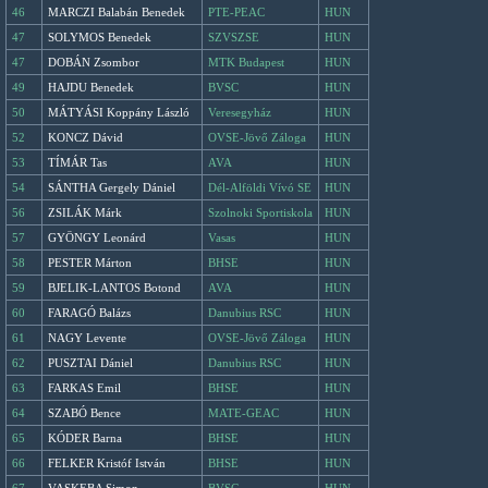
46
MARCZI Balabán Benedek
PTE-PEAC
HUN
47
SOLYMOS Benedek
SZVSZSE
HUN
47
DOBÁN Zsombor
MTK Budapest
HUN
49
HAJDU Benedek
BVSC
HUN
50
MÁTYÁSI Koppány László
Veresegyház
HUN
52
KONCZ Dávid
OVSE-Jövő Záloga
HUN
53
TÍMÁR Tas
AVA
HUN
54
SÁNTHA Gergely Dániel
Dél-Alföldi Vívó SE
HUN
56
ZSILÁK Márk
Szolnoki Sportiskola
HUN
57
GYÖNGY Leonárd
Vasas
HUN
58
PESTER Márton
BHSE
HUN
59
BJELIK-LANTOS Botond
AVA
HUN
60
FARAGÓ Balázs
Danubius RSC
HUN
61
NAGY Levente
OVSE-Jövő Záloga
HUN
62
PUSZTAI Dániel
Danubius RSC
HUN
63
FARKAS Emil
BHSE
HUN
64
SZABÓ Bence
MATE-GEAC
HUN
65
KÓDER Barna
BHSE
HUN
66
FELKER Kristóf István
BHSE
HUN