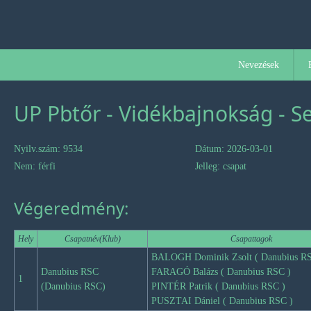
Nevezések
UP Pbtőr - Vidékbajnokság - S
Nyilv.szám: 9534
Dátum: 2026-03-01
Nem: férfi
Jelleg: csapat
Végeredmény:
Hely
Csapatnév(Klub)
Csapattagok
BALOGH Dominik Zsolt ( Danubius RS
Danubius RSC
FARAGÓ Balázs ( Danubius RSC )
1
(Danubius RSC)
PINTÉR Patrik ( Danubius RSC )
PUSZTAI Dániel ( Danubius RSC )