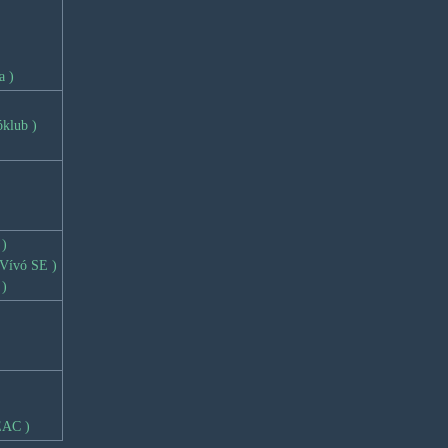
a )
klub )
 )
Vívó SE )
 )
EAC )