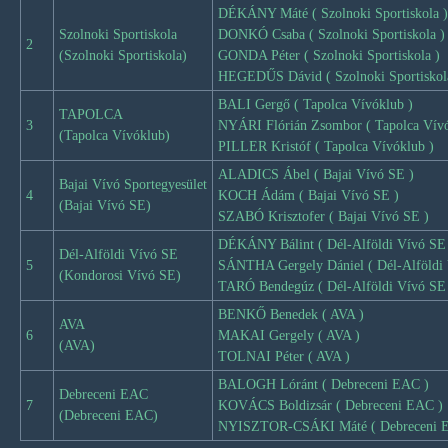
DÉKÁNY Máté ( Szolnoki Sportiskola )
Szolnoki Sportiskola
DONKÓ Csaba ( Szolnoki Sportiskola )
2
(Szolnoki Sportiskola)
GONDA Péter ( Szolnoki Sportiskola )
HEGEDŰS Dávid ( Szolnoki Sportiskol
BALI Gergő ( Tapolca Vívóklub )
TAPOLCA
3
NYÁRI Flórián Zsombor ( Tapolca Vívó
(Tapolca Vívóklub)
PILLER Kristóf ( Tapolca Vívóklub )
ALADICS Ábel ( Bajai Vívó SE )
Bajai Vívó Sportegyesület
4
KOCH Ádám ( Bajai Vívó SE )
(Bajai Vívó SE)
SZABÓ Krisztofer ( Bajai Vívó SE )
DÉKÁNY Bálint ( Dél-Alföldi Vívó SE
Dél-Alföldi Vívó SE
5
SÁNTHA Gergely Dániel ( Dél-Alföldi 
(Kondorosi Vívó SE)
TARÓ Bendegúz ( Dél-Alföldi Vívó SE
BENKŐ Benedek ( AVA )
AVA
6
MAKAI Gergely ( AVA )
(AVA)
TOLNAI Péter ( AVA )
BALOGH Lóránt ( Debreceni EAC )
Debreceni EAC
7
KOVÁCS Boldizsár ( Debreceni EAC )
(Debreceni EAC)
NYISZTOR-CSÁKI Máté ( Debreceni 