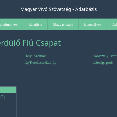
Magyar Vívó Szövetség - Adatbázis
Eredmények
Ranglista
Magyar Kupa
Engedélyek
Ad
erdülő Fiú Csapat
Hely: Szolnok
Korosztály: serd
Ép/Kerekesszékes: ép
Erősség: profi
C )