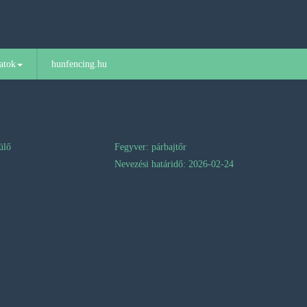
atok
hunfencing.hu
ülő
Fegyver: párbajtőr
Nevezési határidő: 2026-02-24