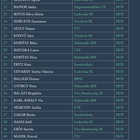
22
BAJNOK Janka
Szigetszentmiklósi TE
HUN
23
BOTOS Déva Glória
Ludovika SE
HUN
24
HORVÁTH Zsuzsanna
Törekvés SE
HUN
25
SZÜCS Natasa
FTC
HUN
26
KÖNYŰ Sára
Törekvés SE
HUN
27
KERTÉSZ Réka
Halásztelki BSE
HUN
28
BATUSKA Laura
UTE
HUN
29
KERTÉSZ Dóra
Halásztelki BSE
HUN
29
FRITZ Kata
Szombathely
HUN
31
UDVARDY Szófia Viktória
Ludovika SE
HUN
32
BALOGH Dorina
BHSE
HUN
33
GYÖRGY Petra
Halásztelki BSE
HUN
34
BALÁZS Boglárka
Váci Reménység SE
HUN
35
KARL-KIRÁLY Via
Halásztelki BSE
HUN
36
NÉMETHY Zsófia
ZVE
HUN
37
ZAKAR Borka
Szombathely
HUN
38
HAJAS Adél
Ludovika SE
HUN
39
ERŐS Sarolta
Váci Reménység SE
HUN
40
MANDL Kincső
FTC
HUN