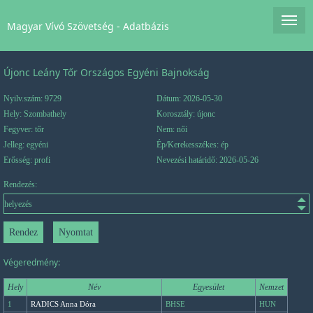
Magyar Vívó Szövetség - Adatbázis
Újonc Leány Tőr Országos Egyéni Bajnokság
Nyilv.szám: 9729
Dátum: 2026-05-30
Hely: Szombathely
Korosztály: újonc
Fegyver: tőr
Nem: női
Jelleg: egyéni
Ép/Kerekesszékes: ép
Erősség: profi
Nevezési határidő: 2026-05-26
Rendezés:
Végeredmény:
Hely
Név
Egyesület
Nemzet
1
RADICS Anna Dóra
BHSE
HUN