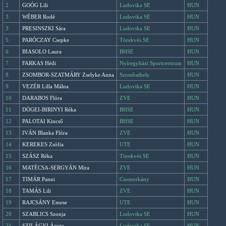
2
GOÓG Lili
Ludovika SE
HUN
3
WÉBER Rodé
Ludovika SE
HUN
3
PRESINSZKI Sára
Ludovika SE
HUN
5
PARÓCZAY Csepke
Törekvés SE
HUN
6
BIASOLO Laura
BHSE
HUN
7
FARKAS Hédi
Nyíregyházi Sportcentrum
HUN
8
ZSOMBOR-SZATMÁRY Zselyke Anna
Szombathely
HUN
9
VEZÉR Lilla Málna
Ludovika SE
HUN
10
DARABOS Flóra
ZVE
HUN
11
DÖGEI-BIRINYI Réka
BHSE
HUN
12
PALOTAI Kincső
BHSE
HUN
13
IVÁN Blanka Flóra
ZVE
HUN
14
KEREKES Zsófia
UTE
HUN
15
SZÁSZ Réka
Törekvés SE
HUN
16
MATÉCSA-SERGYÁN Mira
ZVE
HUN
17
TIMÁR Panni
Csomorkány
HUN
18
TAMÁS Lili
ZVE
HUN
19
RAJCSÁNY Emese
UTE
HUN
20
SZABLICS Szonja
Ludovika SE
HUN
21
SZILÁGYI Ágota
Ludovika SE
HUN