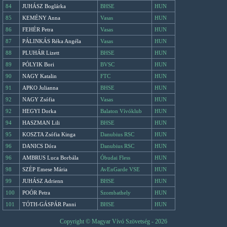
84
JUHÁSZ Boglárka
BHSE
HUN
85
KEMÉNY Anna
Vasas
HUN
86
FEHÉR Petra
Vasas
HUN
87
PÁLINKÁS Réka Angéla
Vasas
HUN
88
PLUHÁR Lizett
BHSE
HUN
89
PÓLYIK Bori
BVSC
HUN
90
NAGY Katalin
FTC
HUN
91
APKO Julianna
BHSE
HUN
92
NAGY Zsófia
Vasas
HUN
92
HEGYI Dorka
Balaton Vívóklub
HUN
94
HASZMAN Lili
BHSE
HUN
95
KOSZTA Zsófia Kinga
Danubius RSC
HUN
96
DANICS Dóra
Danubius RSC
HUN
96
AMBRUS Luca Borbála
Óbudai Fless
HUN
98
SZÉP Emese Mária
AvEnGarde VSE
HUN
99
JUHÁSZ Adrienn
BHSE
HUN
100
POÓR Petra
Szombathely
HUN
101
TÓTH-GÁSPÁR Panni
BHSE
HUN
Copyright © Magyar Vívó Szövetség - 2026