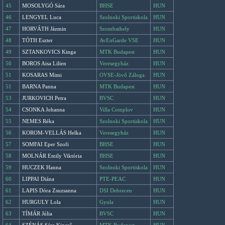
45
MOSOLYGÓ Sára
BHSE
HUN
46
LENGYEL Luca
Szolnoki Sportiskola
HUN
47
HORVÁTH Jázmin
Szombathely
HUN
48
TÓTH Eszter
AvEnGarde VSE
HUN
49
SZTANKOVICS Kinga
MTK Budapest
HUN
50
BOROS Aisa Lilien
Veresegyház
HUN
51
KOSARAS Mimi
OVSE-Jövő Záloga
HUN
51
BARNA Panna
MTK Budapest
HUN
53
JURKOVICH Petra
BVSC
HUN
54
CSONKA Johanna
Villa Complov
HUN
55
NEMES Réka
Szolnoki Sportiskola
HUN
56
KOROM-VELLÁS Helka
Veresegyház
HUN
57
SOMFAI Eper Szofi
BHSE
HUN
58
MOLNÁR Emily Viktória
BHSE
HUN
59
HUCZEK Hanna
Szolnoki Sportiskola
HUN
60
LIPPAI Diána
PTE-PEAC
HUN
61
LAPIS Dóra Zsuzsanna
DSI Debrecen
HUN
62
HURGULY Lola
Gyula
HUN
63
TÍMÁR Júlia
BVSC
HUN