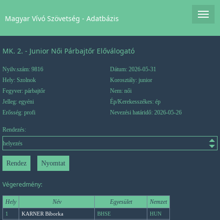
Magyar Vívó Szövetség - Adatbázis
MK. 2. - Junior Női Párbajtőr Előválogató
Nyilv.szám: 9816
Dátum: 2026-05-31
Hely: Szolnok
Korosztály: junior
Fegyver: párbajtőr
Nem: női
Jelleg: egyéni
Ép/Kerekesszékes: ép
Erősség: profi
Nevezési határidő: 2026-05-26
Rendezés:
Végeredmény:
Hely
Név
Egyesület
Nemzet
1
KARNER Bíborka
BHSE
HUN