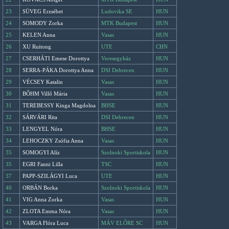
23
SÜVEG Erzsébet
Ludovika SE
HUN
24
SOMODY Zorka
MTK Budapest
HUN
25
KELEN Anna
Vasas
HUN
26
XU Ruitong
UTE
CHN
27
CSERHÁTI Emese Dorottya
Veresegyház
HUN
28
SERRA-PÁKA Dorottya Anna
DSI Debrecen
HUN
29
VÉCSEY Katalin
Vasas
HUN
30
BŐHM Villő Mária
Vasas
HUN
31
TEREBESSY Kinga Magdolna
BHSE
HUN
32
SÁRVÁRI Rita
DSI Debrecen
HUN
33
LENGYEL Nóra
BHSE
HUN
34
LEHOCZKY Zsófia Anna
Vasas
HUN
35
SOMOGYI Alíz
Szolnoki Sportiskola
HUN
35
EGRI Fanni Lilla
TSC
HUN
37
PAPP-SZILÁGYI Luca
UTE
HUN
40
ORBÁN Borka
Szolnoki Sportiskola
HUN
41
VIG Anna Zorka
Vasas
HUN
42
ZLOTA Emma Nóra
Vasas
HUN
43
VARGA Flóra Luca
MÁV ELŐRE SC
HUN