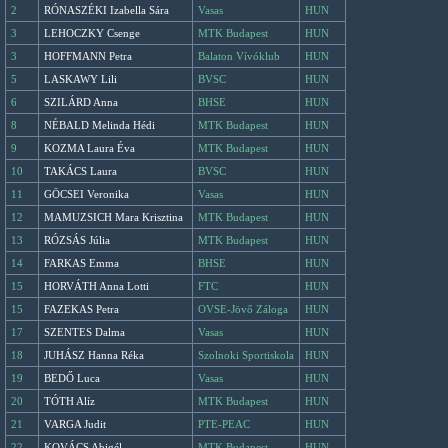
2
RÓNASZÉKI Izabella Sára
Vasas
HUN
3
LEHOCZKY Csenge
MTK Budapest
HUN
3
HOFFMANN Petra
Balaton Vívóklub
HUN
5
LASKAWY Lili
BVSC
HUN
6
SZILÁRD Anna
BHSE
HUN
8
NÉBALD Melinda Hédi
MTK Budapest
HUN
9
KOZMA Laura Éva
MTK Budapest
HUN
10
TAKÁCS Laura
BVSC
HUN
11
GÖCSEI Veronika
Vasas
HUN
12
MAMUZSICH Mara Krisztina
MTK Budapest
HUN
13
RÓZSÁS Júlia
MTK Budapest
HUN
14
FARKAS Emma
BHSE
HUN
15
HORVÁTH Anna Lotti
FTC
HUN
15
FAZEKAS Petra
OVSE-Jövő Záloga
HUN
17
SZENTES Dalma
Vasas
HUN
18
JUHÁSZ Hanna Réka
Szolnoki Sportiskola
HUN
19
BEDŐ Luca
Vasas
HUN
20
TÓTH Alíz
MTK Budapest
HUN
21
VARGA Judit
PTE-PEAC
HUN
22
KOVÁCS Abigél
MTK Budapest
HUN