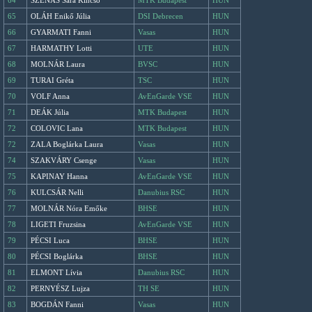
64
SZÉNÁS Sára Kincső
MTK Budapest
HUN
65
OLÁH Enikő Júlia
DSI Debrecen
HUN
66
GYARMATI Fanni
Vasas
HUN
67
HARMATHY Lotti
UTE
HUN
68
MOLNÁR Laura
BVSC
HUN
69
TURAI Gréta
TSC
HUN
70
VOLF Anna
AvEnGarde VSE
HUN
71
DEÁK Júlia
MTK Budapest
HUN
72
COLOVIC Lana
MTK Budapest
HUN
72
ZALA Boglárka Laura
Vasas
HUN
74
SZAKVÁRY Csenge
Vasas
HUN
75
KAPINAY Hanna
AvEnGarde VSE
HUN
76
KULCSÁR Nelli
Danubius RSC
HUN
77
MOLNÁR Nóra Emőke
BHSE
HUN
78
LIGETI Fruzsina
AvEnGarde VSE
HUN
79
PÉCSI Luca
BHSE
HUN
80
PÉCSI Boglárka
BHSE
HUN
81
ELMONT Lívia
Danubius RSC
HUN
82
PERNYÉSZ Lujza
TH SE
HUN
83
BOGDÁN Fanni
Vasas
HUN