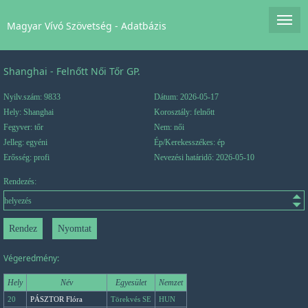
Magyar Vívó Szövetség - Adatbázis
Shanghai - Felnőtt Női Tőr GP.
Nyilv.szám: 9833
Dátum: 2026-05-17
Hely: Shanghai
Korosztály: felnőtt
Fegyver: tőr
Nem: női
Jelleg: egyéni
Ép/Kerekesszékes: ép
Erősség: profi
Nevezési határidő: 2026-05-10
Rendezés:
Végeredmény:
Hely
Név
Egyesület
Nemzet
20
PÁSZTOR Flóra
Törekvés SE
HUN