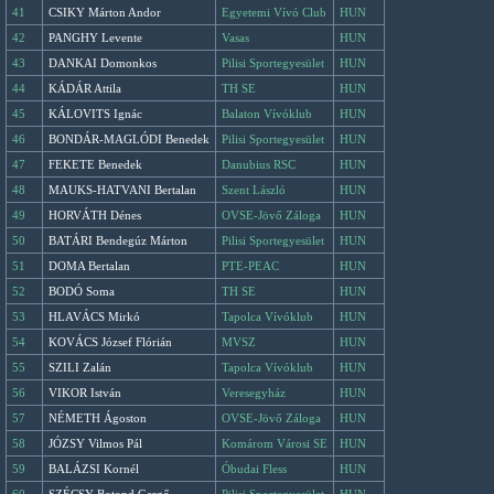
41
CSIKY Márton Andor
Egyetemi Vívó Club
HUN
42
PANGHY Levente
Vasas
HUN
43
DANKAI Domonkos
Pilisi Sportegyesület
HUN
44
KÁDÁR Attila
TH SE
HUN
45
KÁLOVITS Ignác
Balaton Vívóklub
HUN
46
BONDÁR-MAGLÓDI Benedek
Pilisi Sportegyesület
HUN
47
FEKETE Benedek
Danubius RSC
HUN
48
MAUKS-HATVANI Bertalan
Szent László
HUN
49
HORVÁTH Dénes
OVSE-Jövő Záloga
HUN
50
BATÁRI Bendegúz Márton
Pilisi Sportegyesület
HUN
51
DOMA Bertalan
PTE-PEAC
HUN
52
BODÓ Soma
TH SE
HUN
53
HLAVÁCS Mirkó
Tapolca Vívóklub
HUN
54
KOVÁCS József Flórián
MVSZ
HUN
55
SZILI Zalán
Tapolca Vívóklub
HUN
56
VIKOR István
Veresegyház
HUN
57
NÉMETH Ágoston
OVSE-Jövő Záloga
HUN
58
JÓZSY Vilmos Pál
Komárom Városi SE
HUN
59
BALÁZSI Kornél
Óbudai Fless
HUN