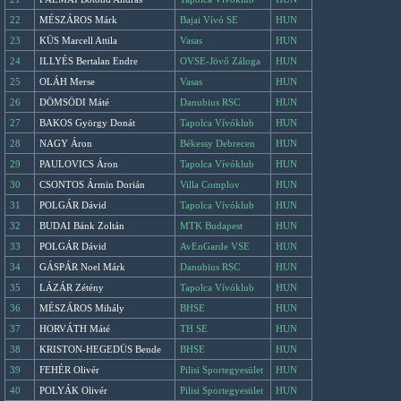
22
MÉSZÁROS Márk
Bajai Vívó SE
HUN
23
KÜS Marcell Attila
Vasas
HUN
24
ILLYÉS Bertalan Endre
OVSE-Jövő Záloga
HUN
25
OLÁH Merse
Vasas
HUN
26
DÖMSÖDI Máté
Danubius RSC
HUN
27
BAKOS György Donát
Tapolca Vívóklub
HUN
28
NAGY Áron
Békessy Debrecen
HUN
29
PAULOVICS Áron
Tapolca Vívóklub
HUN
30
CSONTOS Ármin Dorián
Villa Complov
HUN
31
POLGÁR Dávid
Tapolca Vívóklub
HUN
32
BUDAI Bánk Zoltán
MTK Budapest
HUN
33
POLGÁR Dávid
AvEnGarde VSE
HUN
34
GÁSPÁR Noel Márk
Danubius RSC
HUN
35
LÁZÁR Zétény
Tapolca Vívóklub
HUN
36
MÉSZÁROS Mihály
BHSE
HUN
37
HORVÁTH Máté
TH SE
HUN
38
KRISTON-HEGEDÜS Bende
BHSE
HUN
39
FEHÉR Olivér
Pilisi Sportegyesület
HUN
40
POLYÁK Olivér
Pilisi Sportegyesület
HUN