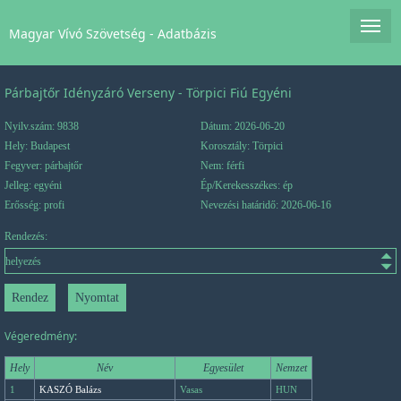
Magyar Vívó Szövetség - Adatbázis
Párbajtőr Idényzáró Verseny - Törpici Fiú Egyéni
Nyilv.szám: 9838
Dátum: 2026-06-20
Hely: Budapest
Korosztály: Törpici
Fegyver: párbajtőr
Nem: férfi
Jelleg: egyéni
Ép/Kerekesszékes: ép
Erősség: profi
Nevezési határidő: 2026-06-16
Rendezés:
Végeredmény:
Hely
Név
Egyesület
Nemzet
1
KASZÓ Balázs
Vasas
HUN