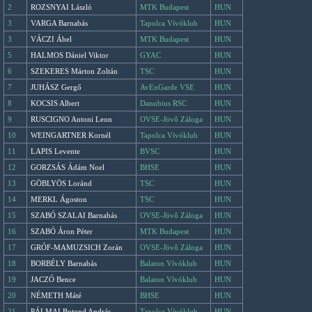
2
ROZSNYAI László
MTK Budapest
HUN
3
VARGA Barnabás
Tapolca Vívóklub
HUN
3
VÁCZI Ábel
MTK Budapest
HUN
5
HALMOS Dániel Viktor
GYAC
HUN
6
SZEKERES Márton Zoltán
TSC
HUN
7
JUHÁSZ Gergő
AvEnGarde VSE
HUN
8
KOCSIS Albert
Danubius RSC
HUN
9
RUSCIGNO Antoni Leon
OVSE-Jövő Záloga
HUN
10
WEINGARTNER Kornél
Tapolca Vívóklub
HUN
11
LAPIS Levente
BVSC
HUN
12
GORZSÁS Ádám Noel
BHSE
HUN
13
GÖBLYÖS Loránd
TSC
HUN
14
MERKL Ágoston
TSC
HUN
15
SZABÓ SZALAI Barnabás
OVSE-Jövő Záloga
HUN
16
SZABÓ Áron Péter
MTK Budapest
HUN
17
GRÓF-MAMUZSICH Zorán
OVSE-Jövő Záloga
HUN
18
BORBÉLY Barnabás
Balaton Vívóklub
HUN
19
JACZÓ Bence
Balaton Vívóklub
HUN
20
NÉMETH Máté
BHSE
HUN
21
PÁLMAI Botond András
Tapolca Vívóklub
HUN