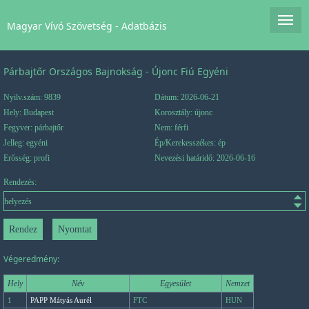
Magyar Vívó Szövetség - Adatbázis
Párbajtőr Országos Bajnokság - Újonc Fiú Egyéni
Nyilv.szám: 9839
Dátum: 2026-06-21
Hely: Budapest
Korosztály: újonc
Fegyver: párbajtőr
Nem: férfi
Jelleg: egyéni
Ép/Kerekesszékes: ép
Erősség: profi
Nevezési határidő: 2026-06-16
Rendezés:
Végeredmény:
Hely
Név
Egyesület
Nemzet
1
PAPP Mátyás Aurél
FTC
HUN