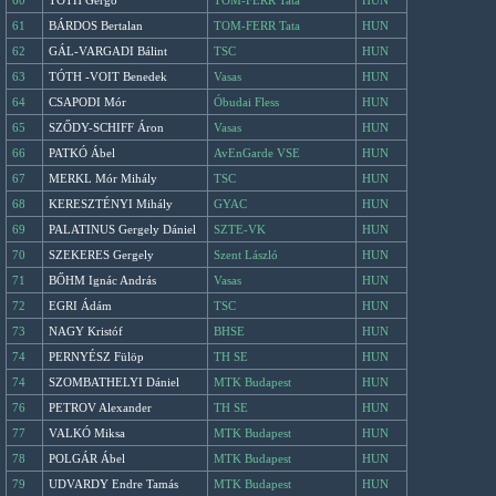
60
TÓTH Gergő
TOM-FERR Tata
HUN
61
BÁRDOS Bertalan
TOM-FERR Tata
HUN
62
GÁL-VARGADI Bálint
TSC
HUN
63
TÓTH -VOIT Benedek
Vasas
HUN
64
CSAPODI Mór
Óbudai Fless
HUN
65
SZŐDY-SCHIFF Áron
Vasas
HUN
66
PATKÓ Ábel
AvEnGarde VSE
HUN
67
MERKL Mór Mihály
TSC
HUN
68
KERESZTÉNYI Mihály
GYAC
HUN
69
PALATINUS Gergely Dániel
SZTE-VK
HUN
70
SZEKERES Gergely
Szent László
HUN
71
BŐHM Ignác András
Vasas
HUN
72
EGRI Ádám
TSC
HUN
73
NAGY Kristóf
BHSE
HUN
74
PERNYÉSZ Fülöp
TH SE
HUN
74
SZOMBATHELYI Dániel
MTK Budapest
HUN
76
PETROV Alexander
TH SE
HUN
77
VALKÓ Miksa
MTK Budapest
HUN
78
POLGÁR Ábel
MTK Budapest
HUN
79
UDVARDY Endre Tamás
MTK Budapest
HUN