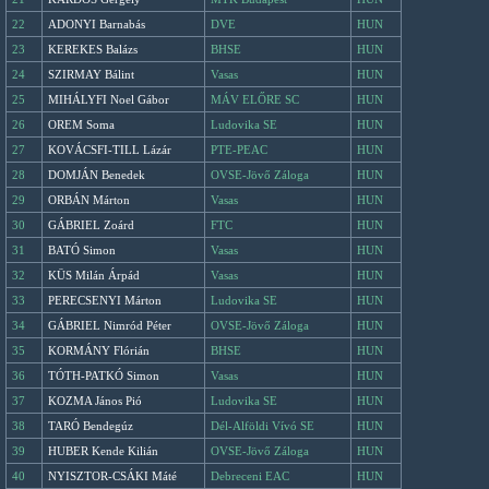
22
ADONYI Barnabás
DVE
HUN
23
KEREKES Balázs
BHSE
HUN
24
SZIRMAY Bálint
Vasas
HUN
25
MIHÁLYFI Noel Gábor
MÁV ELŐRE SC
HUN
26
OREM Soma
Ludovika SE
HUN
27
KOVÁCSFI-TILL Lázár
PTE-PEAC
HUN
28
DOMJÁN Benedek
OVSE-Jövő Záloga
HUN
29
ORBÁN Márton
Vasas
HUN
30
GÁBRIEL Zoárd
FTC
HUN
31
BATÓ Simon
Vasas
HUN
32
KÜS Milán Árpád
Vasas
HUN
33
PERECSENYI Márton
Ludovika SE
HUN
34
GÁBRIEL Nimród Péter
OVSE-Jövő Záloga
HUN
35
KORMÁNY Flórián
BHSE
HUN
36
TÓTH-PATKÓ Simon
Vasas
HUN
37
KOZMA János Pió
Ludovika SE
HUN
38
TARÓ Bendegúz
Dél-Alföldi Vívó SE
HUN
39
HUBER Kende Kilián
OVSE-Jövő Záloga
HUN
40
NYISZTOR-CSÁKI Máté
Debreceni EAC
HUN