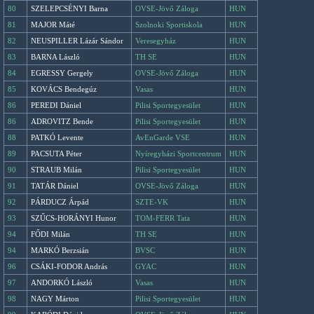
80
SZELEPCSÉNYI Barna
OVSE-Jövő Záloga
HUN
81
MAJOR Máté
Szolnoki Sportiskola
HUN
82
NEUSPILLER Lázár Sándor
Veresegyház
HUN
83
BARNA László
TH SE
HUN
84
EGRESSY Gergely
OVSE-Jövő Záloga
HUN
85
KOVÁCS Bendegúz
Vasas
HUN
86
PEREDI Dániel
Pilisi Sportegyesület
HUN
86
ADROVITZ Bende
Pilisi Sportegyesület
HUN
88
PATKÓ Levente
AvEnGarde VSE
HUN
89
PACSUTA Péter
Nyíregyházi Sportcentrum
HUN
90
STRAUB Milán
Pilisi Sportegyesület
HUN
91
TATÁR Dániel
OVSE-Jövő Záloga
HUN
92
PÁRDUCZ Árpád
SZTE-VK
HUN
93
SZŰCS-HORÁNYI Hunor
TOM-FERR Tata
HUN
94
FŐDI Milán
TH SE
HUN
94
MARKÓ Berzsián
BVSC
HUN
96
CSÁKI-FODOR András
GYAC
HUN
97
ANDORKÓ László
Vasas
HUN
98
NAGY Márton
Pilisi Sportegyesület
HUN