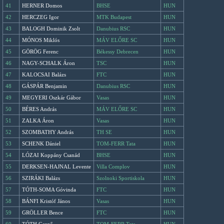
41
HERNER Domos
BHSE
HUN
42
HERCZEG Igor
MTK Budapest
HUN
43
BALOGH Dominik Zsolt
Danubius RSC
HUN
44
MÓNOS Miklós
MÁV ELŐRE SC
HUN
45
GÖRÖG Ferenc
Békessy Debrecen
HUN
46
NAGY-SCHALK Áron
TSC
HUN
47
KALOCSAI Balázs
FTC
HUN
48
GÁSPÁR Benjamin
Danubius RSC
HUN
49
MEGYERI Oszkár Gábor
Vasas
HUN
50
BÉRES András
MÁV ELŐRE SC
HUN
51
ZALKA Áron
Vasas
HUN
52
SZOMBATHY András
TH SE
HUN
53
SCHENK Dániel
TOM-FERR Tata
HUN
54
LÓZAI Koppány Csanád
BHSE
HUN
55
DERKSEN-HAJNAL Levente
Villa Complov
HUN
56
SZIRÁKI Balázs
Szolnoki Sportiskola
HUN
57
TÓTH-SOMA Góvinda
FTC
HUN
58
BÁNFI Kristóf János
Vasas
HUN
59
GRÖLLER Bence
FTC
HUN