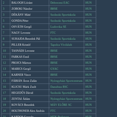
2
BALOGH Lóránt
Debreceni EAC
HUN
3
ZOBOKI Nándor
BHSE
HUN
3
DÉKÁNY Máté
Szolnoki Sportiskola
HUN
5
GONDA Péter
Szolnoki Sportiskola
HUN
6
OSVÁTH Gergő
Ludovika SE
HUN
7
NAGY Levente
FTC
HUN
8
SUHAJDA Benedek Pál
Szolnoki Sportiskola
HUN
9
PILLER Kristóf
Tapolca Vívóklub
HUN
10
TASNÁDI Levente
BHSE
HUN
11
FARKAS Emil
BHSE
HUN
12
PROJCS Márton
BHSE
HUN
13
MARICS Gergő
GYAC
HUN
14
KARNER Vince
BHSE
HUN
15
FÁBIÁN Áron Zalán
Nyíregyházi Sportcentrum
HUN
16
KLICSU Márk Zsolt
Danubius RSC
HUN
17
HEGEDŰS Dávid
Szolnoki Sportiskola
HUN
18
ZENTAI Ádám
Nyíregyházi Sportcentrum
HUN
19
KOVÁCS Benedek
MÁV ELŐRE SC
HUN
20
HOLTHONER Alex András
FTC
HUN
21
KARDOS Gergely
MTK Budapest
HUN