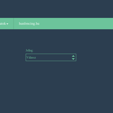
atok
hunfencing.hu
Jelleg: