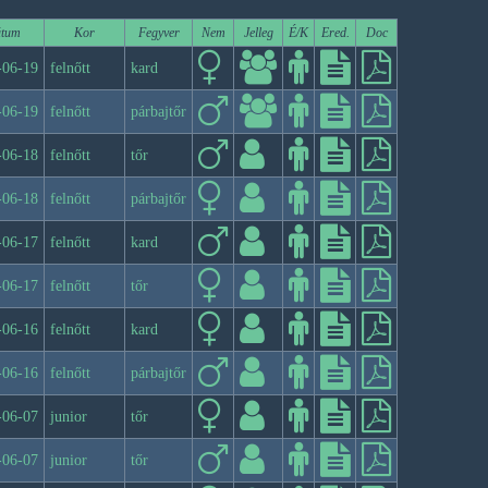
tum
Kor
Fegyver
Nem
Jelleg
É/K
Ered.
Doc
-06-19
felnőtt
kard
-06-19
felnőtt
párbajtőr
-06-18
felnőtt
tőr
-06-18
felnőtt
párbajtőr
-06-17
felnőtt
kard
-06-17
felnőtt
tőr
-06-16
felnőtt
kard
-06-16
felnőtt
párbajtőr
-06-07
junior
tőr
-06-07
junior
tőr