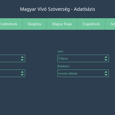
Magyar Vívó Szövetség - Adatbázis
Eredmények
Ranglista
Magyar Kupa
Engedélyek
Ad
nem:
Rendezés: