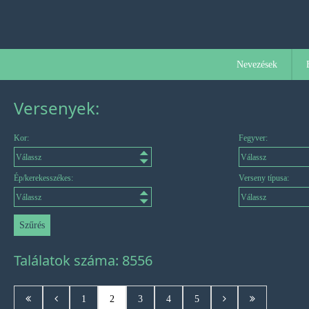
Nevezések
Versenyek:
Kor:
Fegyver:
Ép/kerekesszékes:
Verseny típusa:
Találatok száma: 8556
1
2
3
4
5