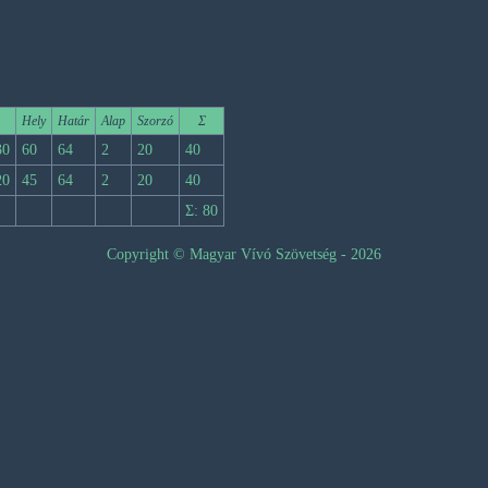
Hely
Határ
Alap
Szorzó
Σ
30
60
64
2
20
40
20
45
64
2
20
40
Σ: 80
Copyright © Magyar Vívó Szövetség - 2026