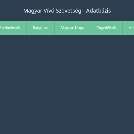
Magyar Vívó Szövetség - Adatbázis
Eredmények
Ranglista
Magyar Kupa
Engedélyek
Ad