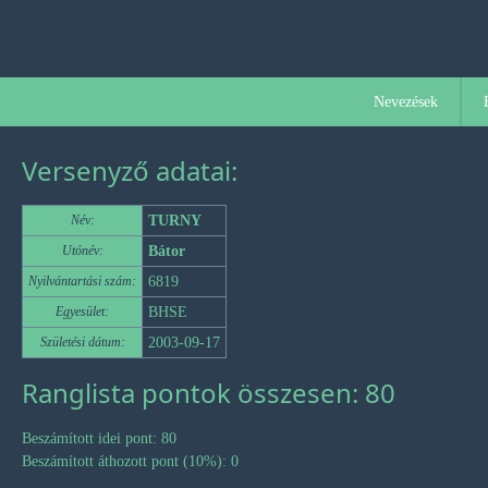
Nevezések
Versenyző adatai:
Név:
TURNY
Utónév:
Bátor
Nyilvántartási szám:
6819
Egyesület:
BHSE
Születési dátum:
2003-09-17
Ranglista pontok összesen: 80
Beszámított idei pont: 80
Beszámított áthozott pont (10%): 0