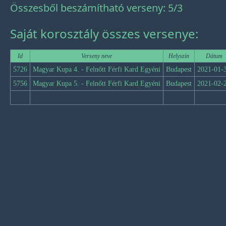
Összesből beszámítható verseny: 5/3
Saját korosztály összes versenye:
Id
Verseny neve
Helyszín
Dátum
5726
Magyar Kupa 4. - Felnőtt Férfi Kard Egyéni
Budapest
2021-01-
5756
Magyar Kupa 5. - Felnőtt Férfi Kard Egyéni
Budapest
2021-02-