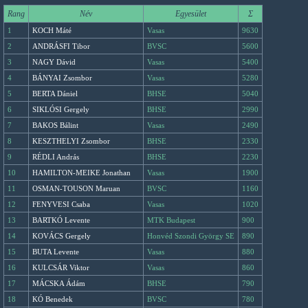
Rang
Név
Egyesület
Σ
1
KOCH Máté
Vasas
9630
2
ANDRÁSFI Tibor
BVSC
5600
3
NAGY Dávid
Vasas
5400
4
BÁNYAI Zsombor
Vasas
5280
5
BERTA Dániel
BHSE
5040
6
SIKLÓSI Gergely
BHSE
2990
7
BAKOS Bálint
Vasas
2490
8
KESZTHELYI Zsombor
BHSE
2330
9
RÉDLI András
BHSE
2230
10
HAMILTON-MEIKE Jonathan
Vasas
1900
11
OSMAN-TOUSON Maruan
BVSC
1160
12
FENYVESI Csaba
Vasas
1020
13
BARTKÓ Levente
MTK Budapest
900
14
KOVÁCS Gergely
Honvéd Szondi György SE
890
15
BUTA Levente
Vasas
880
16
KULCSÁR Viktor
Vasas
860
17
MÁCSKA Ádám
BHSE
790
18
KÓ Benedek
BVSC
780