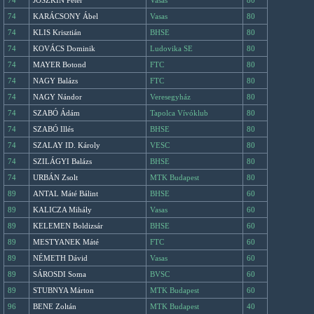
74
JOSZKIN Péter
Vasas
80
74
KARÁCSONY Ábel
Vasas
80
74
KLIS Krisztián
BHSE
80
74
KOVÁCS Dominik
Ludovika SE
80
74
MAYER Botond
FTC
80
74
NAGY Balázs
FTC
80
74
NAGY Nándor
Veresegyház
80
74
SZABÓ Ádám
Tapolca Vívóklub
80
74
SZABÓ Illés
BHSE
80
74
SZALAY ID. Károly
VESC
80
74
SZILÁGYI Balázs
BHSE
80
74
URBÁN Zsolt
MTK Budapest
80
89
ANTAL Máté Bálint
BHSE
60
89
KALICZA Mihály
Vasas
60
89
KELEMEN Boldizsár
BHSE
60
89
MESTYANEK Máté
FTC
60
89
NÉMETH Dávid
Vasas
60
89
SÁROSDI Soma
BVSC
60
89
STUBNYA Márton
MTK Budapest
60
96
BENE Zoltán
MTK Budapest
40