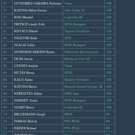
57
GUTIERREZ-SARABIA Nicholas
Vasas
140
57
KATONA Bálint Ferenc
Alba Volán SC
140
57
KISS Mendel
Ludovika SE
140
61
FRITSCH László Erik
MTK Budapest
120
61
KOVÁCS Dániel
Tapolca Vívóklub
120
61
PÁSZTOR Attila
DVE
120
61
SZALAI Zalán
MTK Budapest
120
61
SZODORAY-PARÁDI Hunor
Debreceni Sportcentrum
120
66
DEÁK István
Belvárosi Vívó SE
100
66
GYENES András
Vasas
100
66
HUTÁS Barna
BVSC
100
66
KALÓ Ádám
Balaton Vívóklub
100
66
KATONA Bence
Honvéd Szondi György SE
100
66
KERESZTES Ádám
OMS-Tata
100
66
SOMODY Soma
MTK Budapest
100
66
SZABÓ Bence
Ludovika SE
100
74
BRUCKMANN Gergő
BHSE
80
74
FARKAS Bulcsú
PTE-PEAC
80
74
HÁDER Roland
PTE-PEAC
80