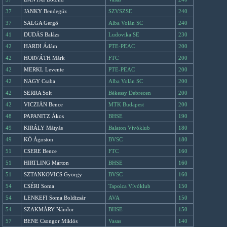
37
JANKY Bendegúz
SZVSZSE
240
37
SALGA Gergő
Alba Volán SC
240
41
DUDÁS Balázs
Ludovika SE
230
42
HARDI Ádám
PTE-PEAC
200
42
HORVÁTH Márk
FTC
200
42
MERKL Levente
PTE-PEAC
200
42
NAGY Csaba
Alba Volán SC
200
42
SERRA Solt
Békessy Debrecen
200
42
VICZIÁN Bence
MTK Budapest
200
48
PAPANITZ Ákos
BHSE
190
49
KIRÁLY Mátyás
Balaton Vívóklub
180
49
KÓ Ágoston
BVSC
180
51
CSERE Bence
FTC
160
51
HIRTLING Márton
BHSE
160
51
SZTANKOVICS György
BVSC
160
54
CSÉRI Soma
Tapolca Vívóklub
150
54
LENKEFI Soma Boldizsár
AVA
150
54
SZAKMÁRY Nándor
BHSE
150
57
BENE Csongor Miklós
Vasas
140