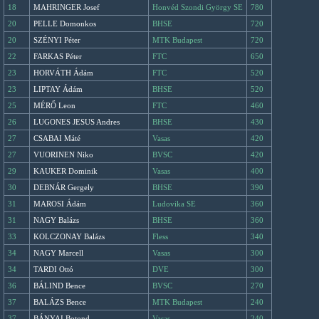
18
MAHRINGER Josef
Honvéd Szondi György SE
780
20
PELLE Domonkos
BHSE
720
20
SZÉNYI Péter
MTK Budapest
720
22
FARKAS Péter
FTC
650
23
HORVÁTH Ádám
FTC
520
23
LIPTAY Ádám
BHSE
520
25
MÉRŐ Leon
FTC
460
26
LUGONES JESUS Andres
BHSE
430
27
CSABAI Máté
Vasas
420
27
VUORINEN Niko
BVSC
420
29
KAUKER Dominik
Vasas
400
30
DEBNÁR Gergely
BHSE
390
31
MAROSI Ádám
Ludovika SE
360
31
NAGY Balázs
BHSE
360
33
KOLCZONAY Balázs
Fless
340
34
NAGY Marcell
Vasas
300
34
TARDI Ottó
DVE
300
36
BÁLIND Bence
BVSC
270
37
BALÁZS Bence
MTK Budapest
240
37
BÁNYAI Botond
Vasas
240