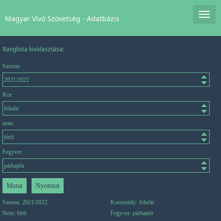
Magyar Vívó Szövetség - Adatbázis
Ranglista kiválasztása:
Szezon:
Kor:
nem:
Fegyver:
Szezon: 2021/2022
Korosztály: felnőtt
Nem: férfi
Fegyver: párbajtőr