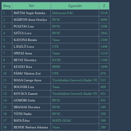
Rang
Név
Egyesület
Σ
1
BATTAI Sugár Katinka
Debreceni EAC
5518
2
MÁRTON Anna Orsolya
BVSC
4680
3
PUSZTAI Liza
BVSC
3586
4
SZŰCS Luca
BVSC
2942
5
KATONA Renáta
Vasas
2340
6
LÁSZLÓ Luca
UTE
1498
7
SPIESZ Anna
Vasas
1119
8
BEVIZ Dorottya
KVSE
1108
9
KESZEI Kira
BHSE
1090
10
PÁPAI Viktória Zoé
UTE
670
11
MASA Csenge Anna
Törökbálinti Gerevich Aladár VE
513
12
BOGNÁR Liza
Vasas
498
13
KOVÁCS Zsanett
Törökbálinti Gerevich Aladár VE
451
14
GÖMÖRI Gréta
BVSC
432
15
BRASSAI Dorottya
BVSC
349
16
TÓTH Nadin
BVSC
330
17
BATA Édua
MATE-GEAC
300
18
BENDE Barbara Johanna
Vasas
280