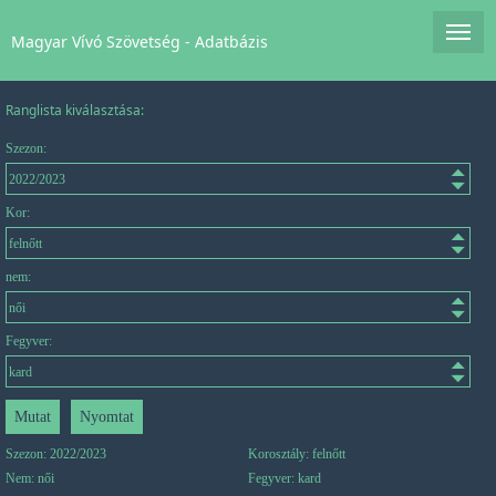
Magyar Vívó Szövetség - Adatbázis
Ranglista kiválasztása:
Szezon:
Kor:
nem:
Fegyver:
Szezon: 2022/2023
Korosztály: felnőtt
Nem: női
Fegyver: kard