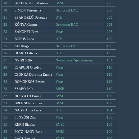
18
BUITENHUIS Marleen
BVSC
280
18
SIMON Petronella
Debreceni EAC
280
21
SZANISZLÓ Dorottya
UTE
233
22
KÓNYA Csenge
Debreceni EAC
222
23
ZÁHONYI Petra
Vasas
206
24
BOROS Luca
UTE
190
25
KIS Abigél
Debreceni EAC
180
26
OCSKÓ Liliána
UTE
135
27
NYÍRI Villő
Nyíregyházi Sportcentrum
131
28
CSAPODI Orsolya
Vasas
110
28
CSONKA Dorottya Emma
Vasas
110
28
DOMONKOS Emese
Vasas
110
28
SZABÓ Polli
BHSE
110
32
HORVÁTH Emma
BVSC
109
33
BRENNER Boróka
BVSC
108
34
NAGY Anna Luca
UTE
104
35
FENYŐSI Zita
Vasas
100
35
KERN Bianka
KVSE
100
35
PÓTZ-NAGY Fanni
BVSC
100
35
RÁCZ Brigitta
KVSE
100