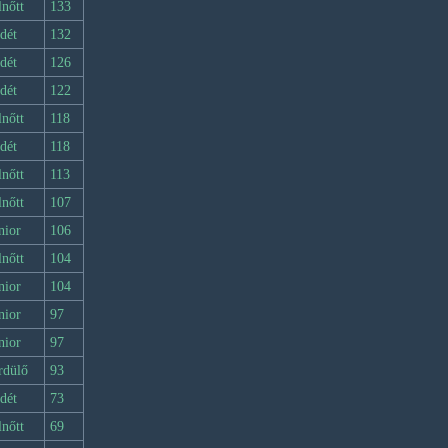
lnőtt
133
dét
132
dét
126
dét
122
lnőtt
118
dét
118
lnőtt
113
lnőtt
107
nior
106
lnőtt
104
nior
104
nior
97
nior
97
rdülő
93
dét
73
lnőtt
69