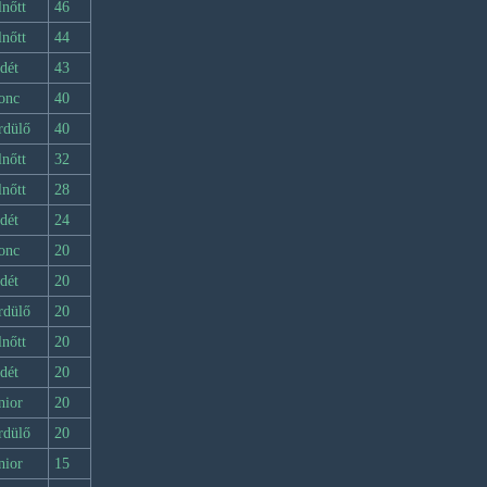
lnőtt
46
lnőtt
44
dét
43
onc
40
rdülő
40
lnőtt
32
lnőtt
28
dét
24
onc
20
dét
20
rdülő
20
lnőtt
20
dét
20
nior
20
rdülő
20
nior
15