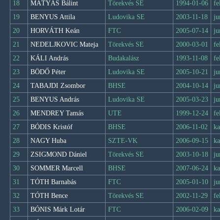
18
MÁTYÁS Bálint
Törekvés SE
1994-01-06
fe
19
BENYUS Attila
Ludovika SE
2003-11-18
ju
20
HORVÁTH Keán
FTC
2005-07-14
ju
21
NEDELJKOVIC Mateja
Törekvés SE
2000-03-01
fe
22
KÁLI András
Budakalász
1993-11-08
fe
23
BÖDŐ Péter
Ludovika SE
2005-10-21
ju
24
TABAJDI Zsombor
BHSE
2004-10-14
ju
25
BENYUS András
Ludovika SE
2005-03-23
ju
26
MENDREY Tamás
UTE
1999-12-24
fe
27
BÓDIS Kristóf
BHSE
2006-11-02
ka
28
NAGY Huba
SZTE-VK
2006-09-15
ka
29
ZSIGMOND Dániel
Törekvés SE
2003-10-18
ju
30
SOMMER Marcell
BHSE
2007-06-24
ka
31
TÓTH Barnabás
FTC
2005-01-10
ju
32
TÓTH Bence
Törekvés SE
2002-11-29
fe
33
BÓNIS Márk Lotár
FTC
2006-02-09
ka