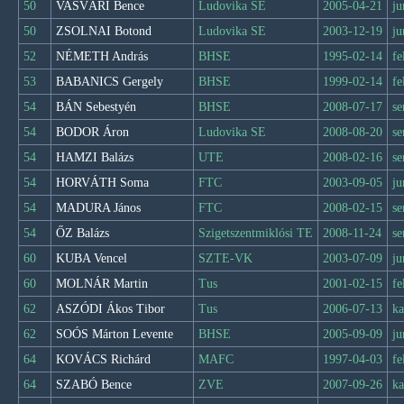
50
VASVÁRI Bence
Ludovika SE
2005-04-21
ju
50
ZSOLNAI Botond
Ludovika SE
2003-12-19
ju
52
NÉMETH András
BHSE
1995-02-14
fe
53
BABANICS Gergely
BHSE
1999-02-14
fe
54
BÁN Sebestyén
BHSE
2008-07-17
se
54
BODOR Áron
Ludovika SE
2008-08-20
se
54
HAMZI Balázs
UTE
2008-02-16
se
54
HORVÁTH Soma
FTC
2003-09-05
ju
54
MADURA János
FTC
2008-02-15
se
54
ŐZ Balázs
Szigetszentmiklósi TE
2008-11-24
se
60
KUBA Vencel
SZTE-VK
2003-07-09
ju
60
MOLNÁR Martin
Tus
2001-02-15
fe
62
ASZÓDI Ákos Tibor
Tus
2006-07-13
ka
62
SOÓS Márton Levente
BHSE
2005-09-09
ju
64
KOVÁCS Richárd
MAFC
1997-04-03
fe
64
SZABÓ Bence
ZVE
2007-09-26
ka