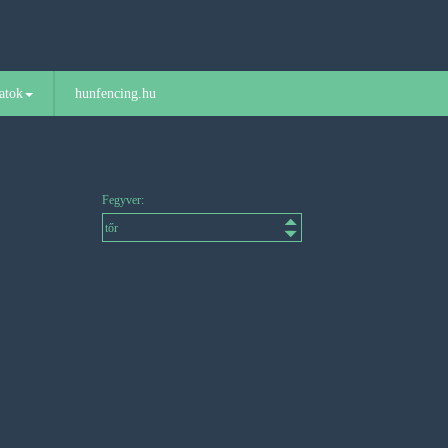
atok
hunfencing.hu
Fegyver: