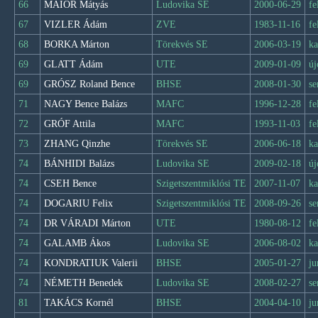
66
MAIOR Mátyás
Ludovika SE
2000-06-29
fe
67
VIZLER Ádám
ZVE
1983-11-16
fe
68
BORKA Márton
Törekvés SE
2006-03-19
ka
69
GLATT Ádám
UTE
2009-01-09
új
69
GRÓSZ Roland Bence
BHSE
2008-01-30
se
71
NAGY Bence Balázs
MAFC
1996-12-28
fe
72
GRÓF Attila
MAFC
1993-11-03
fe
73
ZHANG Qinzhe
Törekvés SE
2006-06-18
ka
74
BÁNHIDI Balázs
Ludovika SE
2009-02-18
új
74
CSEH Bence
Szigetszentmiklósi TE
2007-11-07
ka
74
DOGARIU Felix
Szigetszentmiklósi TE
2008-09-26
se
74
DR VÁRADI Márton
UTE
1980-08-12
fe
74
GALAMB Ákos
Ludovika SE
2006-08-02
ka
74
KONDRATIUK Valerii
BHSE
2005-01-27
ju
74
NÉMETH Benedek
Ludovika SE
2008-02-27
se
81
TAKÁCS Kornél
BHSE
2004-04-10
ju