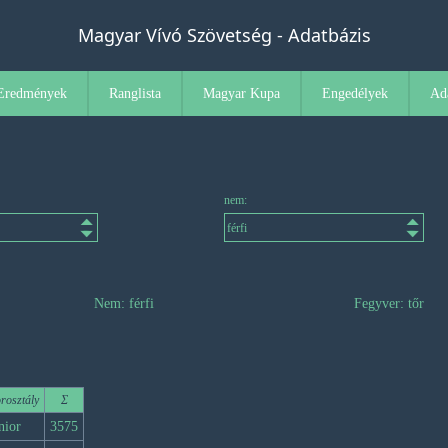
Magyar Vívó Szövetség - Adatbázis
Eredmények
Ranglista
Magyar Kupa
Engedélyek
Ad
nem:
Nem: férfi
Fegyver: tőr
rosztály
Σ
nior
3575