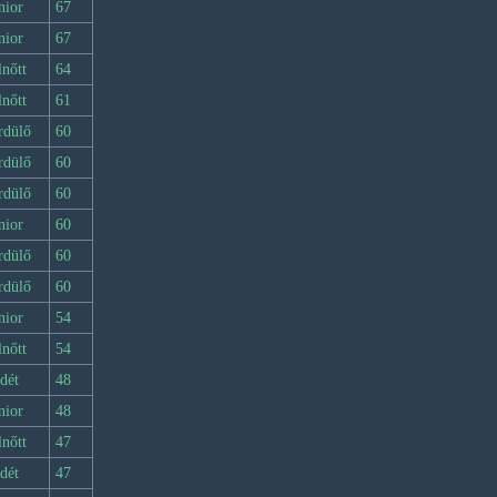
nior
67
nior
67
lnőtt
64
lnőtt
61
rdülő
60
rdülő
60
rdülő
60
nior
60
rdülő
60
rdülő
60
nior
54
lnőtt
54
dét
48
nior
48
lnőtt
47
dét
47