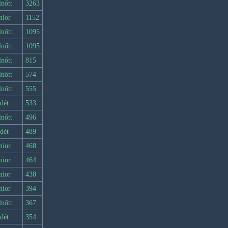
lnőtt
3263
nior
1152
lnőtt
1095
lnőtt
1095
lnőtt
815
lnőtt
574
lnőtt
555
dét
533
lnőtt
496
dét
489
nior
468
nior
464
nior
438
nior
394
lnőtt
367
dét
354