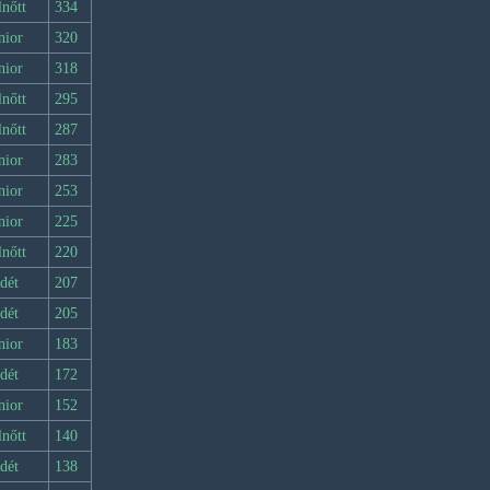
lnőtt
334
nior
320
nior
318
lnőtt
295
lnőtt
287
nior
283
nior
253
nior
225
lnőtt
220
dét
207
dét
205
nior
183
dét
172
nior
152
lnőtt
140
dét
138