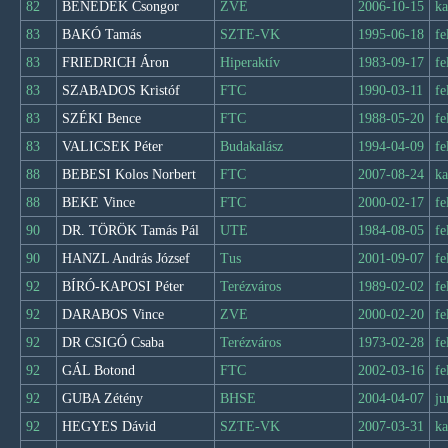
82
BENEDEK Csongor
ZVE
2006-10-15
ka
83
BAKÓ Tamás
SZTE-VK
1995-06-18
fe
83
FRIEDRICH Áron
Hiperaktív
1983-09-17
fe
83
SZABADOS Kristóf
FTC
1990-03-11
fe
83
SZÉKI Bence
FTC
1988-05-20
fe
83
VALICSEK Péter
Budakalász
1994-04-09
fe
88
BEBESI Kolos Norbert
FTC
2007-08-24
ka
88
BEKE Vince
FTC
2000-02-17
fe
90
DR. TÖRÖK Tamás Pál
UTE
1984-08-05
fe
90
HANZL András József
Tus
2001-09-07
fe
92
BÍRÓ-KAPOSI Péter
Terézváros
1989-02-02
fe
92
DARABOS Vince
ZVE
2000-02-20
fe
92
DR CSIGÓ Csaba
Terézváros
1973-02-28
fe
92
GÁL Botond
FTC
2002-03-16
fe
92
GUBA Zétény
BHSE
2004-04-07
ju
92
HEGYES Dávid
SZTE-VK
2007-03-31
ka