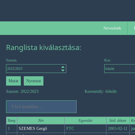
Nevezések
Ranglista kiválasztása:
Szezon:
Kor:
Szezon: 2022/2023
Korosztály: felnőtt
Rang
Név
Egyesület
Szül. dátum
Ko
1
SZEMES Gergő
FTC
2003-02-11
ju