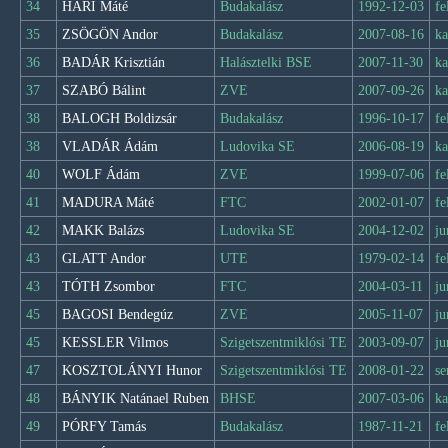
34
HÁRI Máté
Budakalász
1992-12-03
fe
35
ZSÖGÖN Andor
Budakalász
2007-08-16
ka
36
BADÁR Krisztián
Halásztelki BSE
2007-11-30
ka
37
SZABÓ Bálint
ZVE
2007-09-26
ka
38
BALOGH Boldizsár
Budakalász
1996-10-17
fe
38
VLADÁR Ádám
Ludovika SE
2006-08-19
ka
40
WOLF Ádám
ZVE
1999-07-06
fe
41
MADURA Máté
FTC
2002-01-07
fe
42
MAKK Balázs
Ludovika SE
2004-12-02
ju
43
GLATT Andor
UTE
1979-02-14
fe
43
TÓTH Zsombor
FTC
2004-03-11
ju
45
BAGOSI Bendegúz
ZVE
2005-11-07
ju
45
KESSLER Vilmos
Szigetszentmiklósi TE
2003-09-07
ju
47
KOSZTOLÁNYI Hunor
Szigetszentmiklósi TE
2008-01-22
se
48
BÁNYIK Natánael Ruben
BHSE
2007-03-06
ka
49
PÓRFY Tamás
Budakalász
1987-11-21
fe