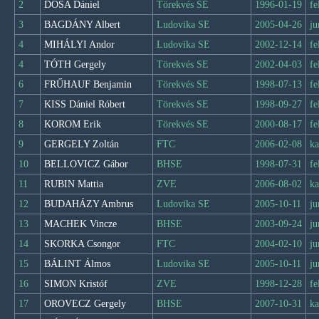
2
DÓSA Dániel
Törekvés SE
1996-01-19
fe
3
BAGDÁNY Albert
Ludovika SE
2005-04-26
ju
4
MIHÁLYI Andor
Ludovika SE
2002-12-14
fe
4
TÓTH Gergely
Törekvés SE
2002-04-03
fe
6
FRŰHAUF Benjamin
Törekvés SE
1998-07-13
fe
7
KISS Dániel Róbert
Törekvés SE
1998-09-27
fe
8
KOROM Erik
Törekvés SE
2000-08-17
fe
9
GERGELY Zoltán
FTC
2006-02-08
ka
10
BELLOVICZ Gábor
BHSE
1998-07-31
fe
11
RUBIN Mattia
ZVE
2006-08-02
ka
12
BUDAHÁZY Ambrus
Ludovika SE
2005-10-11
ju
13
MACHEK Vincze
BHSE
2003-09-24
ju
14
SKORKA Csongor
FTC
2004-02-10
ju
15
BÁLINT Álmos
Ludovika SE
2005-10-11
ju
16
SIMON Kristóf
ZVE
1998-12-28
fe
17
OROVECZ Gergely
BHSE
2007-10-31
ka