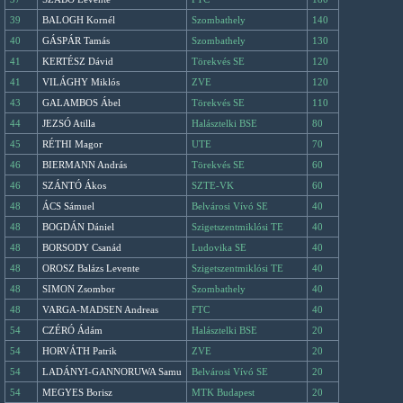
39
BALOGH Kornél
Szombathely
140
40
GÁSPÁR Tamás
Szombathely
130
41
KERTÉSZ Dávid
Törekvés SE
120
41
VILÁGHY Miklós
ZVE
120
43
GALAMBOS Ábel
Törekvés SE
110
44
JEZSÓ Atilla
Halásztelki BSE
80
45
RÉTHI Magor
UTE
70
46
BIERMANN András
Törekvés SE
60
46
SZÁNTÓ Ákos
SZTE-VK
60
48
ÁCS Sámuel
Belvárosi Vívó SE
40
48
BOGDÁN Dániel
Szigetszentmiklósi TE
40
48
BORSODY Csanád
Ludovika SE
40
48
OROSZ Balázs Levente
Szigetszentmiklósi TE
40
48
SIMON Zsombor
Szombathely
40
48
VARGA-MADSEN Andreas
FTC
40
54
CZÉRÓ Ádám
Halásztelki BSE
20
54
HORVÁTH Patrik
ZVE
20
54
LADÁNYI-GANNORUWA Samu
Belvárosi Vívó SE
20
54
MEGYES Borisz
MTK Budapest
20