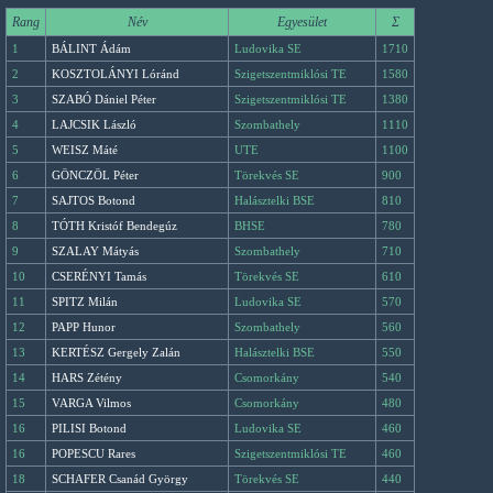
Rang
Név
Egyesület
Σ
1
BÁLINT Ádám
Ludovika SE
1710
2
KOSZTOLÁNYI Lóránd
Szigetszentmiklósi TE
1580
3
SZABÓ Dániel Péter
Szigetszentmiklósi TE
1380
4
LAJCSIK László
Szombathely
1110
5
WEISZ Máté
UTE
1100
6
GÖNCZÖL Péter
Törekvés SE
900
7
SAJTOS Botond
Halásztelki BSE
810
8
TÓTH Kristóf Bendegúz
BHSE
780
9
SZALAY Mátyás
Szombathely
710
10
CSERÉNYI Tamás
Törekvés SE
610
11
SPITZ Milán
Ludovika SE
570
12
PAPP Hunor
Szombathely
560
13
KERTÉSZ Gergely Zalán
Halásztelki BSE
550
14
HARS Zétény
Csomorkány
540
15
VARGA Vilmos
Csomorkány
480
16
PILISI Botond
Ludovika SE
460
16
POPESCU Rares
Szigetszentmiklósi TE
460
18
SCHAFER Csanád György
Törekvés SE
440