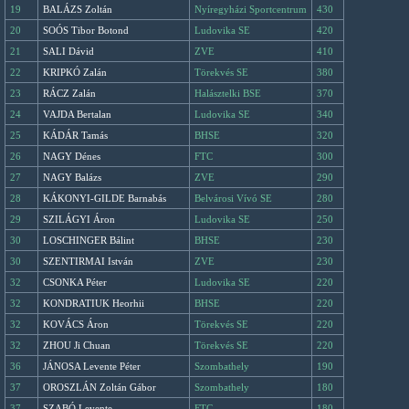
19
BALÁZS Zoltán
Nyíregyházi Sportcentrum
430
20
SOÓS Tibor Botond
Ludovika SE
420
21
SALI Dávid
ZVE
410
22
KRIPKÓ Zalán
Törekvés SE
380
23
RÁCZ Zalán
Halásztelki BSE
370
24
VAJDA Bertalan
Ludovika SE
340
25
KÁDÁR Tamás
BHSE
320
26
NAGY Dénes
FTC
300
27
NAGY Balázs
ZVE
290
28
KÁKONYI-GILDE Barnabás
Belvárosi Vívó SE
280
29
SZILÁGYI Áron
Ludovika SE
250
30
LOSCHINGER Bálint
BHSE
230
30
SZENTIRMAI István
ZVE
230
32
CSONKA Péter
Ludovika SE
220
32
KONDRATIUK Heorhii
BHSE
220
32
KOVÁCS Áron
Törekvés SE
220
32
ZHOU Ji Chuan
Törekvés SE
220
36
JÁNOSA Levente Péter
Szombathely
190
37
OROSZLÁN Zoltán Gábor
Szombathely
180
37
SZABÓ Levente
FTC
180