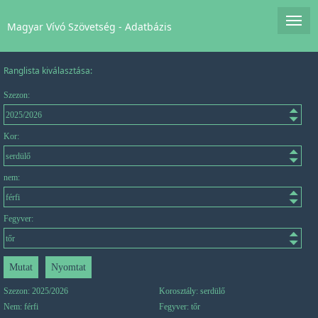
Magyar Vívó Szövetség - Adatbázis
Ranglista kiválasztása:
Szezon:
Kor:
nem:
Fegyver:
Szezon: 2025/2026
Korosztály: serdülő
Nem: férfi
Fegyver: tőr