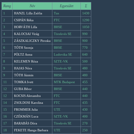
Rang
Név
Egyesület
Σ
1
HANZL Lilla Zsófia
Tus
1430
2
CSIPÁN Réka
FTC
1290
3
HORVÁTH Lilla
BHSE
1050
4
KALOCSAI Virág
Törekvés SE
990
5
ZÁSZKALICZKY Piroska
BHSE
900
6
TÓTH Szonja
BHSE
770
7
PÖLTZ Anna
Ludovika SE
640
8
KELEMEN Róza
SZTE-VK
500
9
HAJAS Nóra
Törekvés SE
480
9
TÓTH Jázmin
BHSE
480
11
TOMKA Ivett
MTK Budapest
455
12
GUBA Bibor
BHSE
440
12
KOCSIS Alexandra
FTC
440
14
ZSOLDOSI Karolina
FTC
435
15
FROMMER Julia
UTE
430
16
CZÉKMÁN Luca
SZTE-VK
400
17
BARABÁS Dóra
Törekvés SE
270
18
FEKETE Hanga Barbara
UTE
250