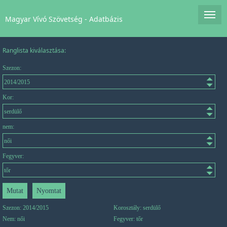
Magyar Vívó Szövetség - Adatbázis
Ranglista kiválasztása:
Szezon:
Kor:
nem:
Fegyver:
Szezon: 2014/2015
Korosztály: serdülő
Nem: női
Fegyver: tőr