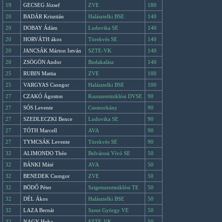
19
GECSEG József
ZVE
180
20
BADÁR Krisztián
Halásztelki BSE
140
20
DOBAY Ádám
Ludovika SE
140
20
HORVÁTH ákos
Törekvés SE
140
20
JANCSÁK Márton István
SZTE-VK
140
20
ZSÖGÖN Andor
Budakalász
140
25
RUBIN Mattia
ZVE
100
25
VARGYAS Csongor
Halásztelki BSE
100
27
CZAKÓ Ágoston
Kunszentmiklósi DVSE
90
27
SÓS Levente
Csomorkány
90
27
SZEDLECZKI Bence
Ludovika SE
90
27
TÓTH Marcell
AVA
90
27
TYMCSÁK Levente
Törekvés SE
90
32
ALIMONDO Théo
Belvárosi Vívó SE
50
32
BÁNKI Máté
AVA
50
32
BENEDEK Csongor
ZVE
50
32
BÖDŐ Péter
Szigetszentmiklósi TE
50
32
DÉL Ákos
Halásztelki BSE
50
32
LAZA Bernát
Szent György VE
50
32
NAGY Huba
SZTE-VK
50