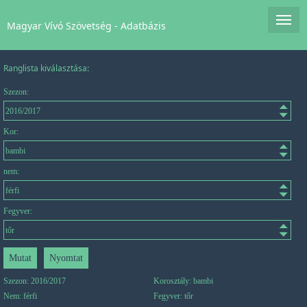
Magyar Vívó Szövetség - Adatbázis
Ranglista kiválasztása:
Szezon:
Kor:
nem:
Fegyver:
Szezon: 2016/2017
Korosztály: bambi
Nem: férfi
Fegyver: tőr