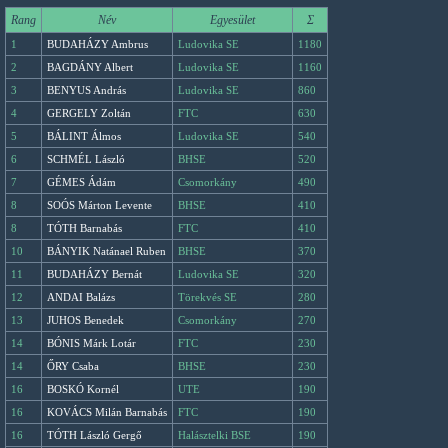
Rang
Név
Egyesület
Σ
1
BUDAHÁZY Ambrus
Ludovika SE
1180
2
BAGDÁNY Albert
Ludovika SE
1160
3
BENYUS András
Ludovika SE
860
4
GERGELY Zoltán
FTC
630
5
BÁLINT Álmos
Ludovika SE
540
6
SCHMÉL László
BHSE
520
7
GÉMES Ádám
Csomorkány
490
8
SOÓS Márton Levente
BHSE
410
8
TÓTH Barnabás
FTC
410
10
BÁNYIK Natánael Ruben
BHSE
370
11
BUDAHÁZY Bernát
Ludovika SE
320
12
ANDAI Balázs
Törekvés SE
280
13
JUHOS Benedek
Csomorkány
270
14
BÓNIS Márk Lotár
FTC
230
14
ŐRY Csaba
BHSE
230
16
BOSKÓ Kornél
UTE
190
16
KOVÁCS Milán Barnabás
FTC
190
16
TÓTH László Gergő
Halásztelki BSE
190