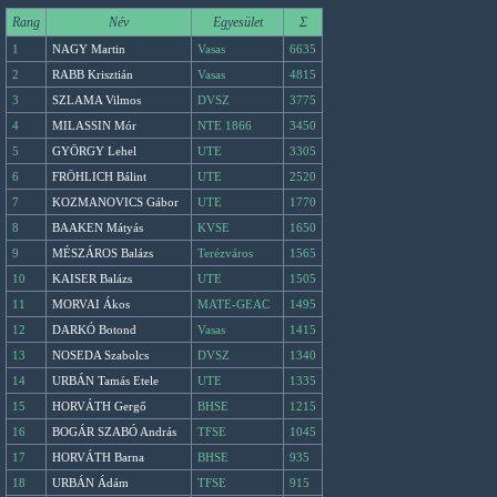
Rang
Név
Egyesület
Σ
1
NAGY Martin
Vasas
6635
2
RABB Krisztián
Vasas
4815
3
SZLAMA Vilmos
DVSZ
3775
4
MILASSIN Mór
NTE 1866
3450
5
GYÖRGY Lehel
UTE
3305
6
FRÖHLICH Bálint
UTE
2520
7
KOZMANOVICS Gábor
UTE
1770
8
BAAKEN Mátyás
KVSE
1650
9
MÉSZÁROS Balázs
Terézváros
1565
10
KAISER Balázs
UTE
1505
11
MORVAI Ákos
MATE-GEAC
1495
12
DARKÓ Botond
Vasas
1415
13
NOSEDA Szabolcs
DVSZ
1340
14
URBÁN Tamás Etele
UTE
1335
15
HORVÁTH Gergő
BHSE
1215
16
BOGÁR SZABÓ András
TFSE
1045
17
HORVÁTH Barna
BHSE
935
18
URBÁN Ádám
TFSE
915