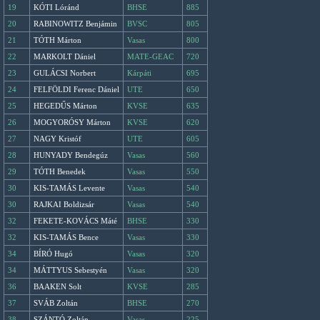
19
KÓTI Lóránd
BHSE
885
20
RABINOWITZ Benjámin
BVSC
805
21
TÓTH Márton
Vasas
800
22
MARKOLT Dániel
MATE-GEAC
720
23
GULÁCSI Norbert
Kárpáti
695
24
FELFÖLDI Ferenc Dániel
UTE
650
25
HEGEDŰS Márton
KVSE
635
26
MOGYORÓSY Márton
KVSE
620
27
NAGY Kristóf
UTE
605
28
HUNYADY Bendegúz
Vasas
560
29
TÓTH Benedek
Vasas
550
30
KIS-TAMÁS Levente
Vasas
540
30
RAJKAI Boldizsár
Vasas
540
32
FEKETE-KOVÁCS Máté
BHSE
330
32
KIS-TAMÁS Bence
Vasas
330
34
BÍRÓ Hugó
Vasas
320
34
MÁTTYUS Sebestyén
Vasas
320
36
BAAKEN Solt
KVSE
285
37
SVÁB Zoltán
BHSE
270
38
SZÁNTÓ Zoltán
Vasas
225