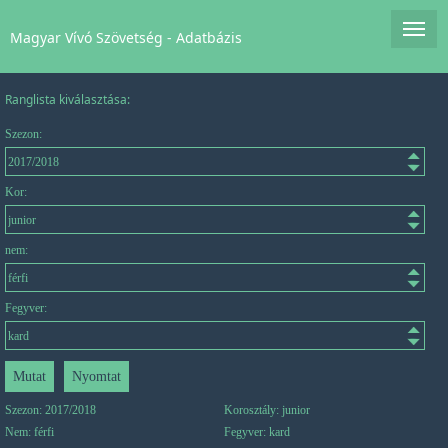
Magyar Vívó Szövetség - Adatbázis
Ranglista kiválasztása:
Szezon:
Kor:
nem:
Fegyver:
Szezon: 2017/2018
Korosztály: junior
Nem: férfi
Fegyver: kard