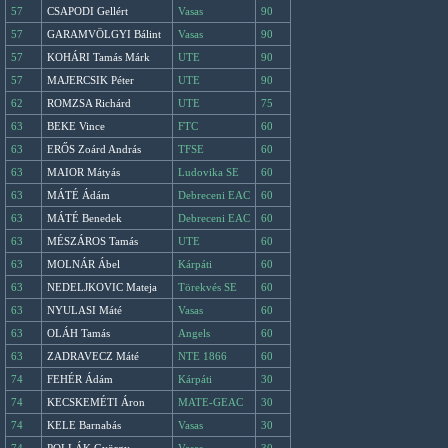
57
CSAPODI Gellért
Vasas
90
57
GARAMVÖLGYI Bálint
Vasas
90
57
KOHÁRI Tamás Márk
UTE
90
57
MAJERCSIK Péter
UTE
90
62
ROMZSA Richárd
UTE
75
63
BEKE Vince
FTC
60
63
ERŐS Zoárd András
TFSE
60
63
MAIOR Mátyás
Ludovika SE
60
63
MÁTÉ Ádám
Debreceni EAC
60
63
MÁTÉ Benedek
Debreceni EAC
60
63
MÉSZÁROS Tamás
UTE
60
63
MOLNÁR Ábel
Kárpáti
60
63
NEDELJKOVIC Mateja
Törekvés SE
60
63
NYULASI Máté
Vasas
60
63
OLÁH Tamás
Angels
60
63
ZADRAVECZ Máté
NTE 1866
60
74
FEHÉR Ádám
Kárpáti
30
74
KECSKEMÉTI Áron
MATE-GEAC
30
74
KELE Barnabás
Vasas
30