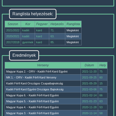
Ranglista helyezések:
Szezon
Kor
Fegyver
Helyezés
Ranglista
2021/2022
kadét
kard
71.
Megtekint
2020/2021
kadét
kard
63.
Megtekint
2017/2018
gyermek
kard
85.
Megtekint
Eredmények
Verseny
Dátum
Hely
Magyar Kupa 2. - ORV - Kadét Férfi Kard Egyéni
2021-11-20
75
MK 1. - ORV - Kadét Férfi Kard Verseny
2021-09-25
60
Kadét Férfi Kard Országos Csapatbajnokság
2021-05-29
15
Kadét Férfi Kard Egyéni Országos Bajnokság
2021-03-06
75
Magyar Kupa 6. - Kadét Férfi Kard Egyéni
2021-02-14
66
Magyar Kupa 5. - Kadét Férfi Kard Egyéni
2021-01-23
63
Magyar Kupa 4. - Kadét Férfi Kard Egyéni
2020-11-28
53
Magyar Kupa 3. - Kadét Férfi Kard Egyéni
2020-11-14
58