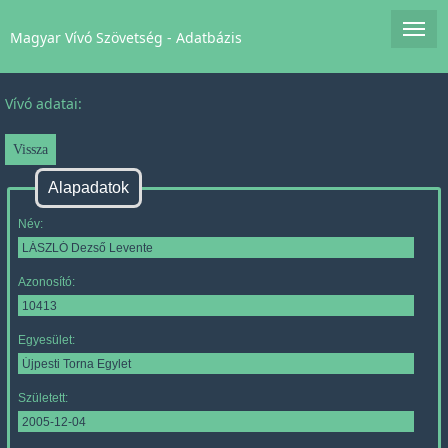
Magyar Vívó Szövetség - Adatbázis
Vívó adatai:
Alapadatok
Név:
Azonosító:
Egyesület:
Született: