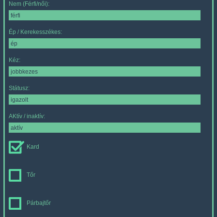
Nem (Férfi/női):
Ép / Kerekesszékes:
Kéz:
Státusz:
AKtív / inaktív:
Kard
Tőr
Párbajtőr