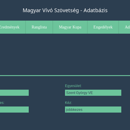
Magyar Vívó Szövetség - Adatbázis
Eredmények
Ranglista
Magyar Kupa
Engedélyek
Ad
Egyesület:
es:
Kéz: