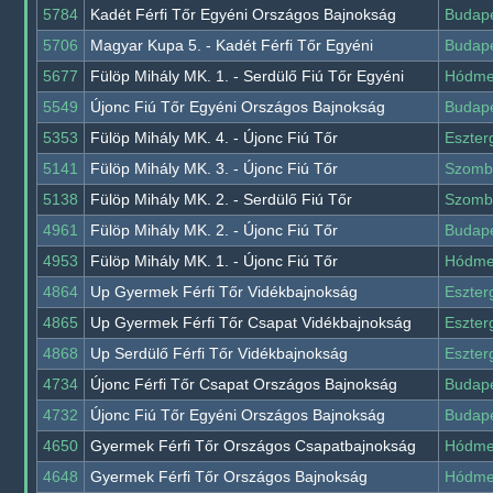
5784
Kadét Férfi Tőr Egyéni Országos Bajnokság
Budap
5706
Magyar Kupa 5. - Kadét Férfi Tőr Egyéni
Budap
5677
Fülöp Mihály MK. 1. - Serdülő Fiú Tőr Egyéni
Hódme
5549
Újonc Fiú Tőr Egyéni Országos Bajnokság
Budap
5353
Fülöp Mihály MK. 4. - Újonc Fiú Tőr
Eszte
5141
Fülöp Mihály MK. 3. - Újonc Fiú Tőr
Szomb
5138
Fülöp Mihály MK. 2. - Serdülő Fiú Tőr
Szomb
4961
Fülöp Mihály MK. 2. - Újonc Fiú Tőr
Budap
4953
Fülöp Mihály MK. 1. - Újonc Fiú Tőr
Hódme
4864
Up Gyermek Férfi Tőr Vidékbajnokság
Eszte
4865
Up Gyermek Férfi Tőr Csapat Vidékbajnokság
Eszte
4868
Up Serdülő Férfi Tőr Vidékbajnokság
Eszte
4734
Újonc Férfi Tőr Csapat Országos Bajnokság
Budap
4732
Újonc Fiú Tőr Egyéni Országos Bajnokság
Budap
4650
Gyermek Férfi Tőr Országos Csapatbajnokság
Hódme
4648
Gyermek Férfi Tőr Országos Bajnokság
Hódme