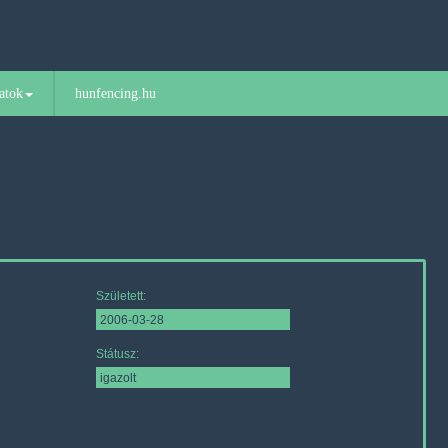
atok
hunfencing.hu
Született:
Státusz: