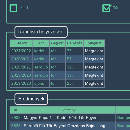
Kard
Tőr
Ranglista helyezések:
Szezon
Kor
Fegyver
Helyezés
Ranglista
2021/2022
kadét
tőr
76.
Megtekint
2020/2021
kadét
tőr
57.
Megtekint
2020/2021
serdülő
tőr
32.
Megtekint
2019/2020
serdülő
tőr
39.
Megtekint
2019/2020
újonc
tőr
25.
Megtekint
Eredmények
id.
Verseny
5933
Magyar Kupa 1. - Kadét Férfi Tőr Egyéni
Budap
5828
Serdülő Fiú Tőr Egyéni Országos Bajnokság
Budap