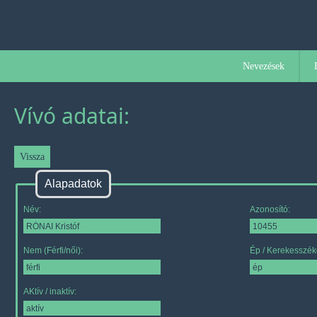
Nevezések
Vívó adatai:
Alapadatok
Név:
Azonosító:
Nem (Férfi/női):
Ép / Kerekesszék
AKtív / inaktív: