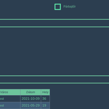
Párbajtőr
Város
Dátum
Hely
est
2021-10-09
36
est
2021-05-29
19