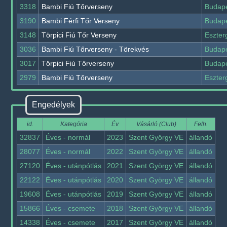
3318
Bambi Fiú Tőrverseny
Budap
3190
Bambi Férfi Tőr Verseny
Budap
3148
Törpici Fiú Tőr Verseny
Eszte
3036
Bambi Fiú Tőrverseny - Törekvés
Budap
3017
Törpici Fiú Tőrverseny
Budap
2979
Bambi Fiú Tőrverseny
Eszte
Engedélyek
id.
Kategória
Év
Vásárló (Club)
Felh.
32837
Éves - normál
2023
Szent György VE
állandó
28077
Éves - normál
2022
Szent György VE
állandó
27120
Éves - utánpótlás
2021
Szent György VE
állandó
22122
Éves - utánpótlás
2020
Szent György VE
állandó
19608
Éves - utánpótlás
2019
Szent György VE
állandó
15866
Éves - csemete
2018
Szent György VE
állandó
14338
Éves - csemete
2017
Szent György VE
állandó