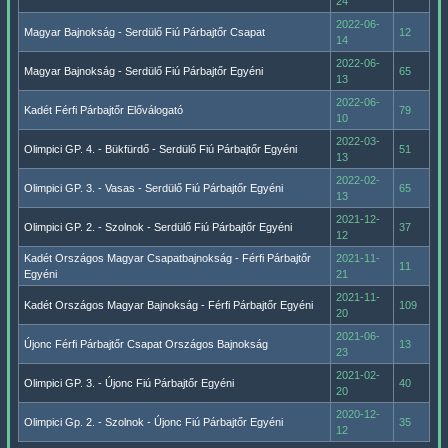
24
2022-06-
Magyar Bajnokság - Serdülő Fiú Párbajtőr Csapat
12
14
2022-06-
Magyar Bajnokság - Serdülő Fiú Párbajtőr Egyéni
65
13
2022-06-
Kadét Férfi Párbajtőr Előválogató
79
10
2022-03-
Olimpici GP. 4. - Bükfürdő - Serdülő Fiú Párbajtőr Egyéni
51
13
2022-02-
Olimpici GP. 3. - Vasas - Serdülő Fiú Párbajtőr Egyéni
65
13
2021-12-
Olimpici GP. 2. - Szolnok - Serdülő Fiú Párbajtőr Egyéni
37
12
Kadét Országos Magyar Csapatbajnokság - Férfi Párbajtőr
2021-11-
11
Egyéni
21
2021-11-
Kadét Országos Magyar Bajnokság - Férfi Párbajtőr Egyéni
109
20
2021-06-
Újonc Férfi Párbajtőr Csapat Országos Bajnokság
13
23
2021-02-
Olimpici GP. 3. - Újonc Fiú Párbajtőr Egyéni
40
20
2020-12-
Olimpici Gp. 2. - Szolnok - Újonc Fiú Párbajtőr Egyéni
35
12