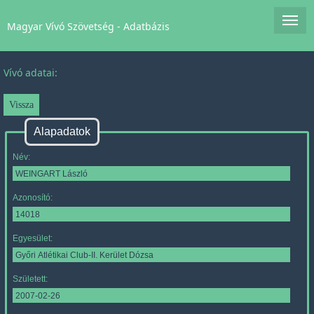
Magyar Vívó Szövetség - Adatbázis
Vívó adatai:
Alapadatok
Név:
Azonosító:
Egyesület:
Született: