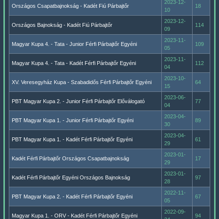
2023-12-
Országos Csapatbajnokság - Kadét Fiú Párbajtőr
18
10
2023-12-
Országos Bajnokság - Kadét Fiú Párbajtőr
114
09
2023-11-
Magyar Kupa 4. - Tata - Junior Férfi Párbajtőr Egyéni
109
05
2023-11-
Magyar Kupa 4. - Tata - Kadét Férfi Párbajtőr Egyéni
112
04
2023-10-
XV. Veresegyház Kupa - Szabadidős Férfi Párbajtőr Egyéni
64
15
2023-06-
PBT Magyar Kupa 2. - Junior Férfi Párbajtőr Előválogató
77
04
2023-04-
PBT Magyar Kupa 1. - Junior Férfi Párbajtőr Egyéni
89
30
2023-04-
PBT Magyar Kupa 1. - Kadét Férfi Párbajtőr Egyéni
61
29
2023-01-
Kadét Férfi Párbajtőr Országos Csapatbajnokság
17
29
2023-01-
Kadét Férfi Párbajtőr Egyéni Országos Bajnokság
97
28
2022-11-
PBT Magyar Kupa 2. - Kadét Férfi Párbajtőr Egyéni
67
05
2022-09-
Magyar Kupa 1. - ORV - Kadét Férfi Párbajtőr Egyéni
94