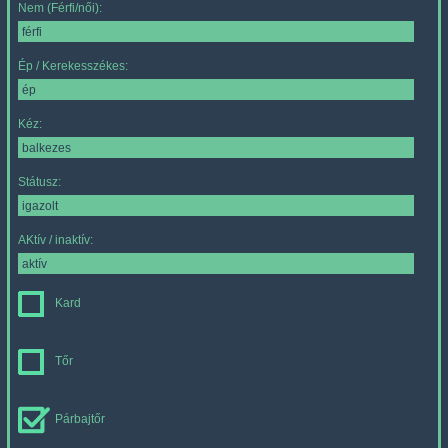
Nem (Férfi/női):
Ép / Kerekesszékes:
Kéz:
Státusz:
AKtív / inaktív:
Kard
Tőr
Párbajtőr