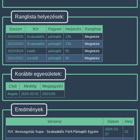
Ranglista helyezések:
Szezon
Kor
Fegyver
Helyezés
Ranglista
2024/2025
Szabadidős
párbajtőr
136.
Megtekint
2023/2024
Szabadidős
párbajtőr
139.
Megtekint
2023/2024
kadét
párbajtőr
85.
Megtekint
2021/2022
serdülő
párbajtőr
85.
Megtekint
Korábbi egyesületek:
Club
Meddig
Megjegyzés
Angels
2025-02-01
202/1/56
Eredmények
Verseny
Dátum
Hely
2024-10-
XVI. Veresegyház Kupa - Szabadidős Férfi Párbajtőr Egyéni
51
27