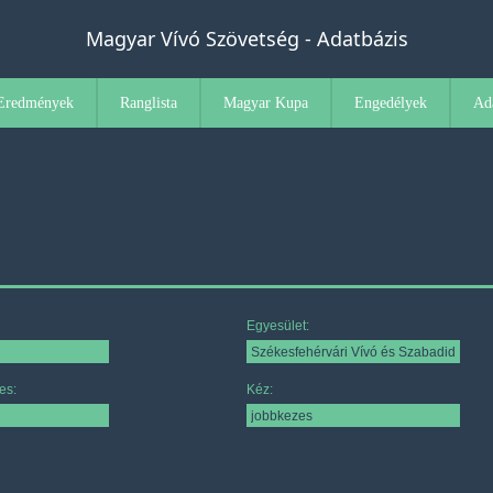
Magyar Vívó Szövetség - Adatbázis
Eredmények
Ranglista
Magyar Kupa
Engedélyek
Ad
Egyesület:
es:
Kéz: