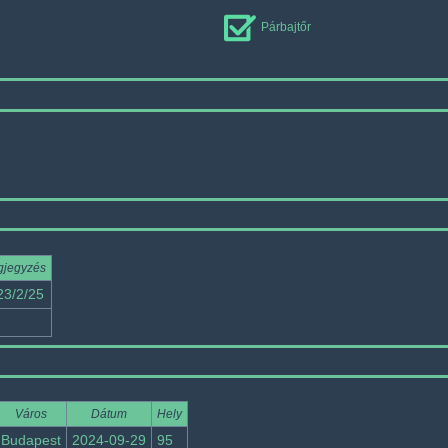
Párbajtőr
jegyzés
23/2/25
Város
Dátum
Hely
Budapest
2024-09-29
95