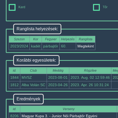
Kard
Tőr
Ranglista helyezések:
Szezon
Kor
Fegyver
Helyezés
Ranglista
2023/2024
kadét
párbajtőr
60.
Megtekint
Korábbi egyesületek:
id.
Club
Meddig
Rögzítve
Meg
1844
MVSZ
2023-08-01
2023. Aug. 02 12:59:46
20
1812
Alba Volán SC
2023-04-26
2023. Apr. 26 10:31:24
Eredmények
id.
Verseny
8206
Magyar Kupa 3. - Junior Női Párbajtőr Egyéni