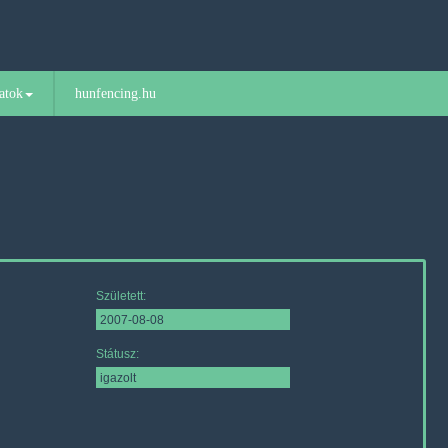
atok
hunfencing.hu
Született:
Státusz: