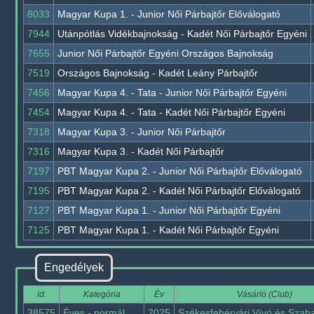
8033
Magyar Kupa 1. - Junior Női Párbajtőr Előválogató
7944
Utánpótlás Vidékbajnokság - Kadét Női Párbajtőr Egyéni
7655
Junior Női Párbajtőr Egyéni Országos Bajnokság
7519
Országos Bajnokság - Kadét Leány Párbajtőr
7456
Magyar Kupa 4. - Tata - Junior Női Párbajtőr Egyéni
7454
Magyar Kupa 4. - Tata - Kadét Női Párbajtőr Egyéni
7318
Magyar Kupa 3. - Junior Női Párbajtőr
7316
Magyar Kupa 3. - Kadét Női Párbajtőr
7197
PBT Magyar Kupa 2. - Junior Női Párbajtőr Előválogató
7195
PBT Magyar Kupa 2. - Kadét Női Párbajtőr Előválogató
7127
PBT Magyar Kupa 1. - Junior Női Párbajtőr Egyéni
7125
PBT Magyar Kupa 1. - Kadét Női Párbajtőr Egyéni
Engedélyek
id.
Kategória
Év
Vásárló (Club)
38575
Éves - normál
2025
Székesfehérvári Vívó és Szab