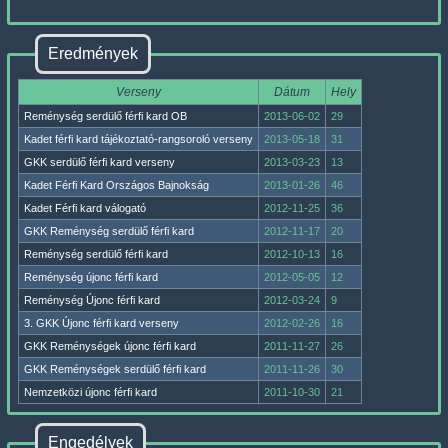
Eredmények
Verseny
Dátum
Hely
Reménység serdülő férfi kard OB
2013-06-02
29
Kadet férfi kard tájékoztató-rangsoroló verseny
2013-05-18
31
GKK serdülő férfi kard verseny
2013-03-23
13
Kadet Férfi Kard Országos Bajnokság
2013-01-26
46
Kadet Férfi kard válogató
2012-11-25
36
GKK Reménység serdülő férfi kard
2012-11-17
20
Reménység serdülő férfi kard
2012-10-13
16
Reménység újonc férfi kard
2012-05-05
12
Reménység Újonc férfi kard
2012-03-24
9
3. GKK Újonc férfi kard verseny
2012-02-26
16
GKK Reménységek újonc férfi kard
2011-11-27
26
GKK Reménységek serdülő férfi kard
2011-11-26
30
Nemzetközi újonc férfi kard
2011-10-30
21
Engedélyek