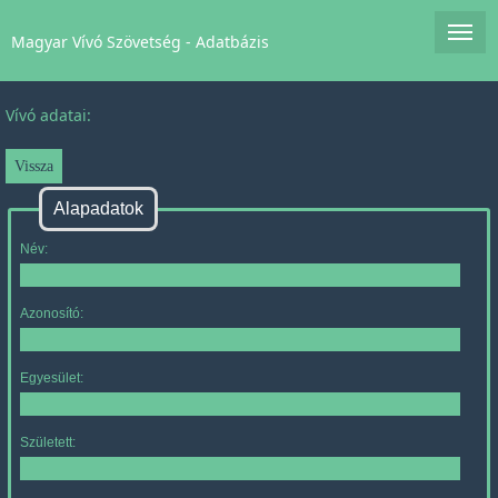
Magyar Vívó Szövetség - Adatbázis
Vívó adatai:
Alapadatok
Név:
Azonosító:
Egyesület:
Született: