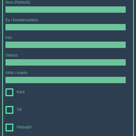
Nem (Férfi/női):
Ép / Kerekesszékes:
Kéz:
Státusz:
AKtív / inaktív:
Kard
Tőr
Párbajtőr