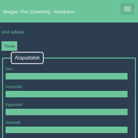
Magyar Vívó Szövetség - Adatbázis
Vívó adatai:
Alapadatok
Név:
Azonosító:
Egyesület:
Született: