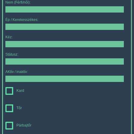
Nem (Férfi/női):
Ép / Kerekesszékes:
Kéz:
Státusz:
AKtív / inaktív:
Kard
Tőr
Párbajtőr