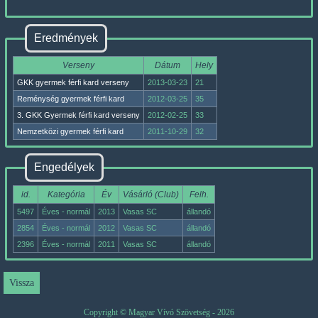
Eredmények
Verseny
Dátum
Hely
GKK gyermek férfi kard verseny
2013-03-23
21
Reménység gyermek férfi kard
2012-03-25
35
3. GKK Gyermek férfi kard verseny
2012-02-25
33
Nemzetközi gyermek férfi kard
2011-10-29
32
Engedélyek
id.
Kategória
Év
Vásárló (Club)
Felh.
5497
Éves - normál
2013
Vasas SC
állandó
2854
Éves - normál
2012
Vasas SC
állandó
2396
Éves - normál
2011
Vasas SC
állandó
Copyright © Magyar Vívó Szövetség - 2026