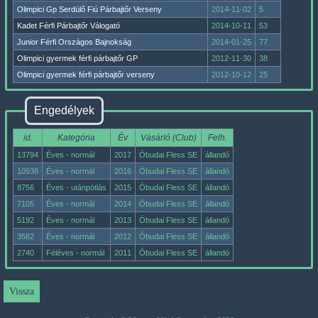
Olimpici Gp Serdülő Fiú Párbajtőr Verseny
2014-11-02
5
Kadet Férfi Párbajtőr Válogató
2014-10-11
53
Junior Férfi Országos Bajnokság
2014-01-25
77
Olimpici gyermek férfi párbajtőr GP
2012-11-30
38
Olimpici gyermek férfi párbajtőr verseny
2012-10-12
25
Engedélyek
id.
Kategória
Év
Vásárló (Club)
Felh.
13794
Éves - normál
2017
Óbudai Fless SE
állandó
10938
Éves - normál
2016
Óbudai Fless SE
állandó
8756
Éves - utánpótlás
2015
Óbudai Fless SE
állandó
7105
Éves - normál
2014
Óbudai Fless SE
állandó
5192
Éves - normál
2013
Óbudai Fless SE
állandó
3582
Éves - normál
2012
Óbudai Fless SE
állandó
2740
Féléves - normál
2011
Óbudai Fless SE
állandó