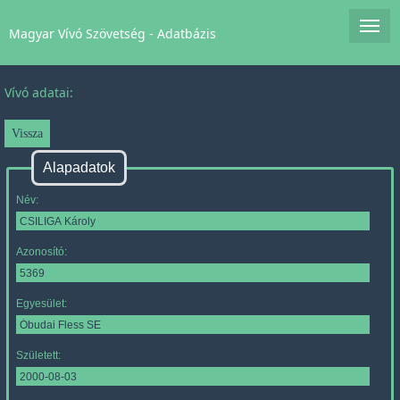
Magyar Vívó Szövetség - Adatbázis
Vívó adatai:
Alapadatok
Név:
Azonosító:
Egyesület:
Született: