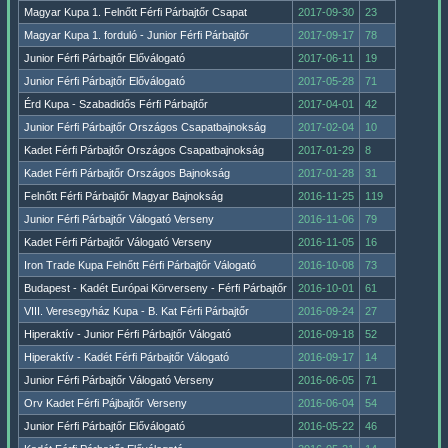
Magyar Kupa 1. Felnőtt Férfi Párbajtőr Csapat
2017-09-30
23
Magyar Kupa 1. forduló - Junior Férfi Párbajtőr
2017-09-17
78
Junior Férfi Párbajtőr Előválogató
2017-06-11
19
Junior Férfi Párbajtőr Előválogató
2017-05-28
71
Érd Kupa - Szabadidős Férfi Párbajtőr
2017-04-01
42
Junior Férfi Párbajtőr Országos Csapatbajnokság
2017-02-04
10
Kadet Férfi Párbajtőr Országos Csapatbajnokság
2017-01-29
8
Kadet Férfi Párbajtőr Országos Bajnokság
2017-01-28
31
Felnőtt Férfi Párbajtőr Magyar Bajnokság
2016-11-25
119
Junior Férfi Párbajtőr Válogató Verseny
2016-11-06
79
Kadet Férfi Párbajtőr Válogató Verseny
2016-11-05
16
Iron Trade Kupa Felnőtt Férfi Párbajtőr Válogató
2016-10-08
73
Budapest - Kadét Európai Körverseny - Férfi Párbajtőr
2016-10-01
61
VIII. Veresegyház Kupa - B. Kat Férfi Párbajtőr
2016-09-24
27
Hiperaktív - Junior Férfi Párbajtőr Válogató
2016-09-18
52
Hiperaktív - Kadét Férfi Párbajtőr Válogató
2016-09-17
14
Junior Férfi Párbajtőr Válogató Verseny
2016-06-05
71
Orv Kadet Férfi Pájbajtőr Verseny
2016-06-04
54
Junior Férfi Párbajtőr Előválogató
2016-05-22
46