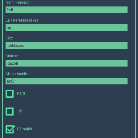
Nem (Férfi/női):
Ép / Kerekesszékes:
Kéz:
Státusz:
AKtív / inaktív:
Kard
Tőr
Párbajtőr