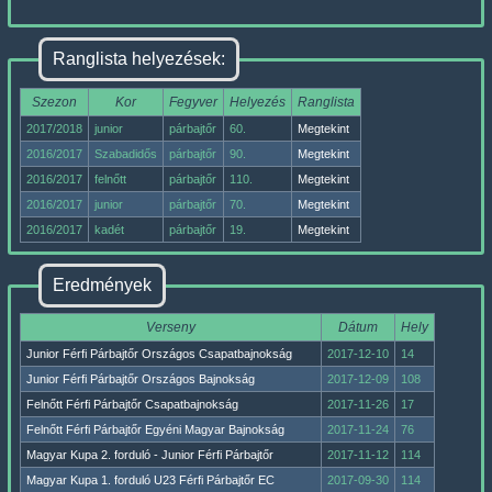
Ranglista helyezések:
Szezon
Kor
Fegyver
Helyezés
Ranglista
2017/2018
junior
párbajtőr
60.
Megtekint
2016/2017
Szabadidős
párbajtőr
90.
Megtekint
2016/2017
felnőtt
párbajtőr
110.
Megtekint
2016/2017
junior
párbajtőr
70.
Megtekint
2016/2017
kadét
párbajtőr
19.
Megtekint
Eredmények
Verseny
Dátum
Hely
Junior Férfi Párbajtőr Országos Csapatbajnokság
2017-12-10
14
Junior Férfi Párbajtőr Országos Bajnokság
2017-12-09
108
Felnőtt Férfi Párbajtőr Csapatbajnokság
2017-11-26
17
Felnőtt Férfi Párbajtőr Egyéni Magyar Bajnokság
2017-11-24
76
Magyar Kupa 2. forduló - Junior Férfi Párbajtőr
2017-11-12
114
Magyar Kupa 1. forduló U23 Férfi Párbajtőr EC
2017-09-30
114